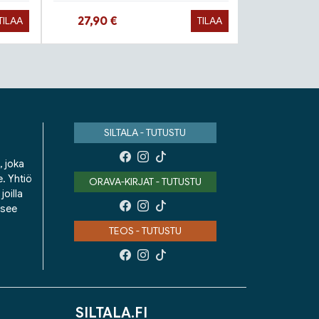
Hinta nyt
Hinta 
27,90 €
9,90 €
TILAA
TILAA
SILTALA - TUTUSTU
, joka
e. Yhtiö
ORAVA-KIRJAT - TUTUSTU
oilla
isee
TEOS - TUTUSTU
SILTALA.FI