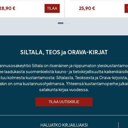
Hinta nyt
Hinta nyt
28,90 €
25,90 €
TILAA
SILTALA, TEOS ja ORAVA-KIRJAT
nnusosakeyhtiö Siltala on itsenäinen ja riippumaton yleiskustantamo
ee laadukasta suomenkielistä kauno- ja tietokirjallisuutta kaikenikäisill
tuu kolmesta kustantamosta: Siltalasta, Teoksesta ja Orava-kirjoista, j
lakin on oma kustannusohjelmansa. Yhteensä kustantamoperhe julka
satakunta kirjaa vuodessa.
TILAA UUTISKIRJE
HALUATKO KIRJAILIJAKSI