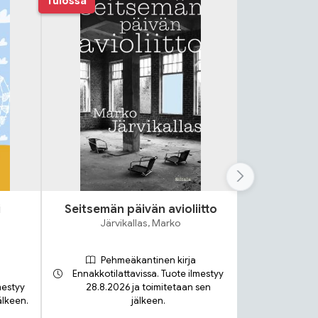
Tulossa
i
Seitsemän päivän avioliitto
Lok
Järvikallas, Marko
S
Pehmeäkantinen kirja
Ennakkotilattavissa. Tuote ilmestyy
mestyy
28.8.2026 ja toimitetaan sen
älkeen.
jälkeen.
Toimit