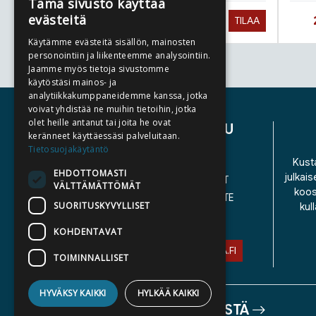
Tämä sivusto käyttää
evästeitä
Hinta nyt
27,90 €
TILAA
Käytämme evästeitä sisällön, mainosten
personointiin ja liikenteemme analysointiin.
Jaamme myös tietoja sivustomme
Tuoteluettelon loppu
käytöstäsi mainos- ja
analytiikkakumppaneidemme kanssa, jotka
voivat yhdistää ne muihin tietoihin, jotka
olet heille antanut tai joita he ovat
ASIAKASPALVELU
keränneet käyttäessäsi palveluitaan.
Tietosuojakäytäntö
YHTEYSTIEDOT
Kusta
EHDOTTOMASTI
julkais
YLEISET TOIMITUSEHDOT
VÄLTTÄMÄTTÖMÄT
koos
SAAVUTETTAVUUSSELOSTE
SUORITUSKYVYLLISET
kul
TIETOSUOJASELOSTE
KOHDENTAVAT
ASIAKASPALVELU@STORIA.FI
TOIMINNALLISET
HYVÄKSY KAIKKI
HYLKÄÄ KAIKKI
TIETOA MEISTÄ