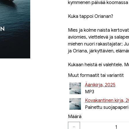
kymmenen päivää koomassa 
Kuka tappoi Orianan?
Mies ja kolme naista kertovat
aviomies, viettelevä ja salap
miehen nuori rakastajatar; Jus
ja Oriana, järkyttävien, elämä
Kukaan heistä ei valehtele. Mu
Muut formaatit tai variantit
Äänikirja, 2025
MP3
Kovakantinen kirja, 
Painettu suojapaperi
Määrä