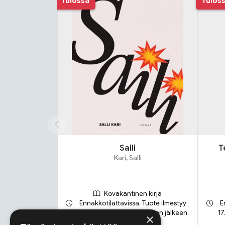
Tulossa
Tulos
Saili
T
Kari, Salli
Kovakantinen kirja
Ennakkotilattavissa. Tuote ilmestyy
E
21.9.2026 ja toimitetaan sen jälkeen.
17
×