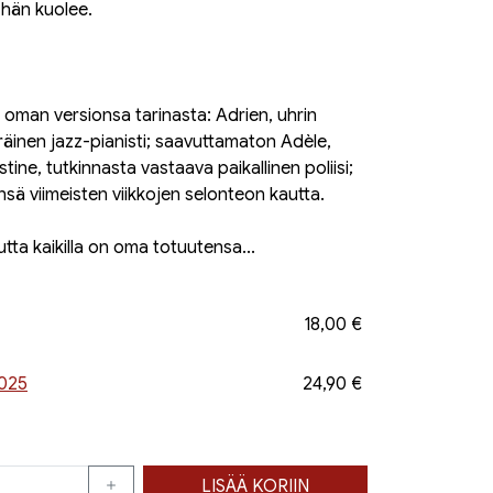
hän kuolee.
 oman versionsa tarinasta: Adrien, uhrin
eräinen jazz-pianisti; saavuttamaton Adèle,
tine, tutkinnasta vastaava paikallinen poliisi;
nsä viimeisten viikkojen selonteon kautta.
tta kaikilla on oma totuutensa...
18,00 €
2025
24,90 €
LISÄÄ KORIIN