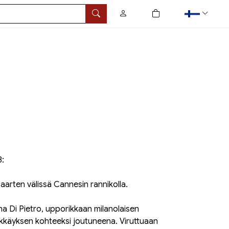
0
tuotetta ostoskorissa
Hae
3:
 saarten välissä Cannesin rannikolla.
 Di Pietro, upporikkaan milanolaisen
ökkäyksen kohteeksi joutuneena. Viruttuaan