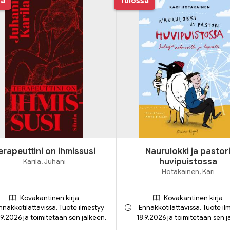
sa
Tulossa
erapeuttini on ihmissusi
Naurulokki ja pastor
Karila, Juhani
huvipuistossa
Hotakainen, Kari
Kovakantinen kirja
Kovakantinen kirja
nnakkotilattavissa. Tuote ilmestyy
Ennakkotilattavissa. Tuote il
.9.2026 ja toimitetaan sen jälkeen.
18.9.2026 ja toimitetaan sen j