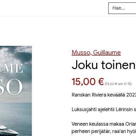
Musso, Guillaume
Joku toinen
Hinta nyt
15,00 €
(13,22 € alv 0 %)
Ranskan Riviera keväällä 202
Luksusjahti ajelehtii Lérinsin
Veneen keulassa makaa Oriana
perheen perijätär, raa'an hy