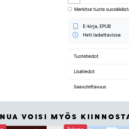
Merkitse tuote suosikkilist
E-kirja, EPUB
Heti ladattavissa
Tuotetiedot
Lisätiedot
Saavutettavuus
INUA VOISI MYÖS KIINNOST