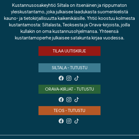
Kustannusosakeyhtiö Siltala on itsenäinen ja riippumaton
yleiskustantamo, joka julkaisee laadukasta suomenkielistä
kauno- ja tietokirjallisuutta kaikenikäisille. Yhtiö koostuu kolmesta
kustantamosta: Siltalasta, Teoksesta ja Orava-kirjoista, joilla
kullakin on oma kustannusohjelmansa. Yhteensä
kustantamoperhe julkaisee satakunta kirjaa vuodessa.
TILAA UUTISKIRJE
SILTALA - TUTUSTU
ORAVA-KIRJAT - TUTUSTU
TEOS - TUTUSTU