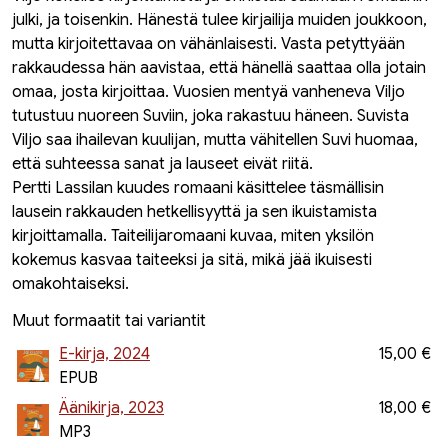
julki, ja toisenkin. Hänestä tulee kirjailija muiden joukkoon,
mutta kirjoitettavaa on vähänlaisesti. Vasta petyttyään
rakkaudessa hän aavistaa, että hänellä saattaa olla jotain
omaa, josta kirjoittaa. Vuosien mentyä vanheneva Viljo
tutustuu nuoreen Suviin, joka rakastuu häneen. Suvista
Viljo saa ihailevan kuulijan, mutta vähitellen Suvi huomaa,
että suhteessa sanat ja lauseet eivät riitä.
Pertti Lassilan kuudes romaani käsittelee täsmällisin
lausein rakkauden hetkellisyyttä ja sen ikuistamista
kirjoittamalla. Taiteilijaromaani kuvaa, miten yksilön
kokemus kasvaa taiteeksi ja sitä, mikä jää ikuisesti
omakohtaiseksi.
Muut formaatit tai variantit
E-kirja, 2024
15,00 €
EPUB
Äänikirja, 2023
18,00 €
MP3