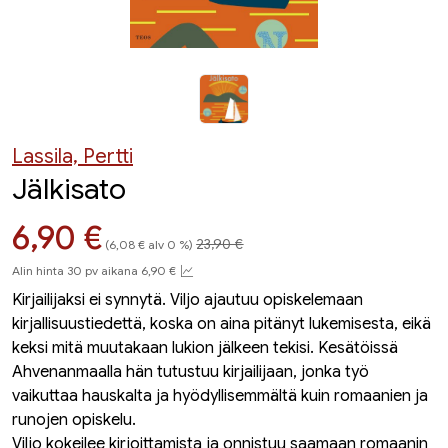
Lassila, Pertti
Jälkisato
Hinta aiemmin
Hinta nyt
6,90 €
23,90 €
(6,08 € alv 0 %)
Alin hinta 30 pv aikana 6,90 €
Kirjailijaksi ei synnytä. Viljo ajautuu opiskelemaan
kirjallisuustiedettä, koska on aina pitänyt lukemisesta, eikä
keksi mitä muutakaan lukion jälkeen tekisi. Kesätöissä
Ahvenanmaalla hän tutustuu kirjailijaan, jonka työ
vaikuttaa hauskalta ja hyödyllisemmältä kuin romaanien ja
runojen opiskelu.
Viljo kokeilee kirjoittamista ja onnistuu saamaan romaanin