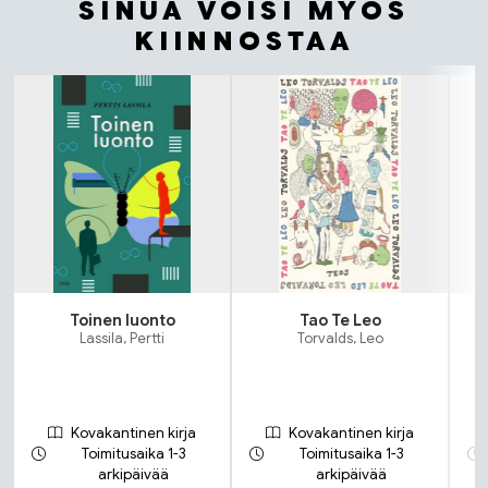
SINUA VOISI MYÖS
KIINNOSTAA
Tuoteluettelon alku
Toinen luonto
Tao Te Leo
Lassila, Pertti
Torvalds, Leo
Kovakantinen kirja
Kovakantinen kirja
Toimitusaika 1-3
Toimitusaika 1-3
arkipäivää
arkipäivää