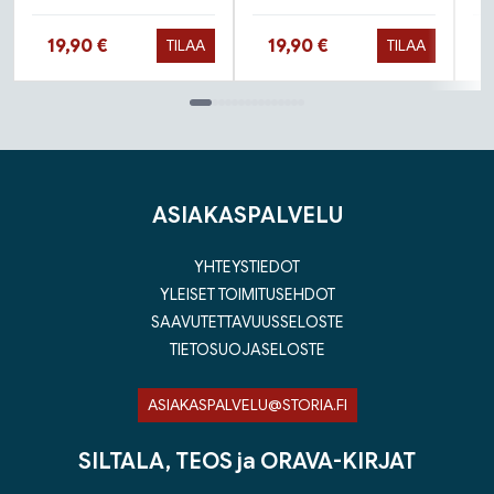
Hinta nyt
Hinta nyt
19,90 €
19,90 €
TILAA
TILAA
Tuoteluettelon loppu
ASIAKASPALVELU
YHTEYSTIEDOT
YLEISET TOIMITUSEHDOT
SAAVUTETTAVUUSSELOSTE
TIETOSUOJASELOSTE
ASIAKASPALVELU@STORIA.FI
SILTALA, TEOS ja ORAVA-KIRJAT