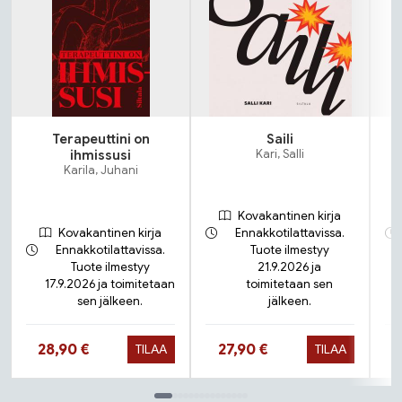
Terapeuttini on
Saili
N
ihmissusi
Kari, Salli
Karila, Juhani
Kovakantinen kirja
Kovakantinen kirja
Ennakkotilattavissa.
Ennakkotilattavissa.
Tuote ilmestyy
Tuote ilmestyy
21.9.2026 ja
17.9.2026 ja toimitetaan
toimitetaan sen
sen jälkeen.
jälkeen.
Hinta nyt
Hinta nyt
28,90 €
27,90 €
TILAA
TILAA