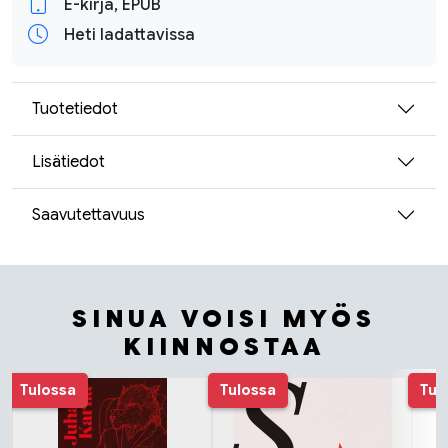
E-kirja, EPUB
Heti ladattavissa
Tuotetiedot
Lisätiedot
Saavutettavuus
SINUA VOISI MYÖS
KIINNOSTAA
Tuoteluettelon alku
Tulossa
Tulossa
Tul