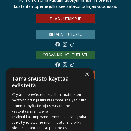
kullakin on oma kustannusohjelmansa. Yhteensä
kustantamoperhe julkaisee satakunta kirjaa vuodessa.
TILAA UUTISKIRJE
SILTALA - TUTUSTU
ORAVA-KIRJAT - TUTUSTU
×
TEOS - TUTUSTU
Tämä sivusto käyttää
evästeitä
Käytämme evästeitä sisällön, mainosten
personointiin ja liikenteemme analysointiin.
Jaamme myös tietoja sivustomme
TIETOA MEISTÄ
käytöstäsi mainos- ja
analytiikkakumppaneidemme kanssa, jotka
TEKIJÄT
voivat yhdistää ne muihin tietoihin, jotka
KATALOGIT
olet heille antanut tai joita he ovat