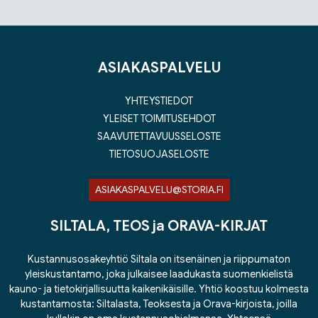
Tuoteluettelon loppu
ASIAKASPALVELU
YHTEYSTIEDOT
YLEISET TOIMITUSEHDOT
SAAVUTETTAVUUSSELOSTE
TIETOSUOJASELOSTE
ASIAKASPALVELU@STORIA.FI
SILTALA, TEOS ja ORAVA-KIRJAT
Kustannusosakeyhtiö Siltala on itsenäinen ja riippumaton
yleiskustantamo, joka julkaisee laadukasta suomenkielistä
kauno- ja tietokirjallisuutta kaikenikäisille. Yhtiö koostuu kolmesta
kustantamosta: Siltalasta, Teoksesta ja Orava-kirjoista, joilla