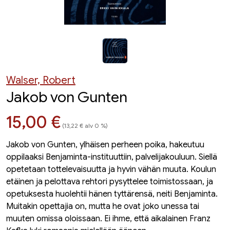
Walser, Robert
Jakob von Gunten
Hinta nyt
15,00 €
(13,22 € alv 0 %)
Jakob von Gunten, ylhäisen perheen poika, hakeutuu
oppilaaksi Benjaminta-instituuttiin, palvelijakouluun. Siellä
opetetaan tottelevaisuutta ja hyvin vähän muuta. Koulun
etäinen ja pelottava rehtori pysyttelee toimistossaan, ja
opetuksesta huolehtii hänen tyttärensä, neiti Benjaminta.
Muitakin opettajia on, mutta he ovat joko unessa tai
muuten omissa oloissaan. Ei ihme, että aikalainen Franz