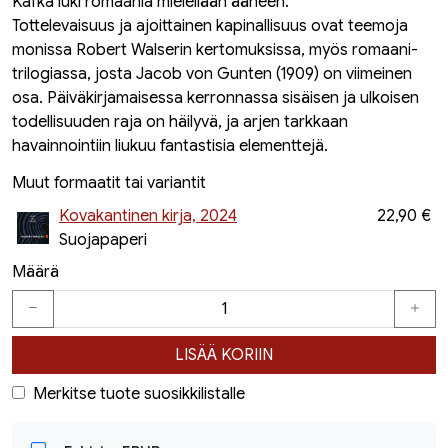
Kafka luki romaania mielellään ääneen.
Tottelevaisuus ja ajoittainen kapinallisuus ovat teemoja
monissa Robert Walserin kertomuksissa, myös romaani-
trilogiassa, josta Jacob von Gunten (1909) on viimeinen
osa. Päiväkirjamaisessa kerronnassa sisäisen ja ulkoisen
todellisuuden raja on häilyvä, ja arjen tarkkaan
havainnointiin liukuu fantastisia elementtejä.
Muut formaatit tai variantit
Kovakantinen kirja, 2024
22,90 €
Suojapaperi
Määrä
LISÄÄ KORIIN
Merkitse tuote suosikkilistalle