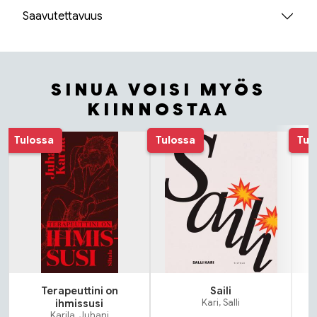
Saavutettavuus
SINUA VOISI MYÖS
KIINNOSTAA
Tuoteluettelon alku
Tulossa
Tulossa
Tul
Terapeuttini on
Saili
N
ihmissusi
Kari, Salli
Karila, Juhani