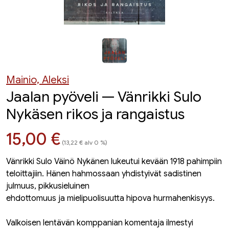
Mainio, Aleksi
Jaalan pyöveli — Vänrikki Sulo
Nykäsen rikos ja rangaistus
Hinta nyt
15,00 €
(13,22 € alv 0 %)
Vänrikki Sulo Väinö Nykänen lukeutui kevään 1918 pahimpiin
teloittajiin. Hänen hahmossaan yhdistyivät sadistinen
julmuus, pikkusieluinen
ehdottomuus ja mielipuolisuutta hipova hurmahenkisyys.
Valkoisen lentävän komppanian komentaja ilmestyi