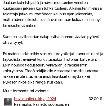
Jaalaan kuin tyhjästä ja hävisi muutamien veristen
kuukausien jälkeen kuin tuhka tuuleen. Aikalaisten mielissä
teloittaja jatkoi murhatöitään kauhun ajan jälkeenkin,
mutta hänen oikeista elämänvaiheistaan kukaan ei tiennyt
tai muistanut mitään.
Suomen sisällissodan salaperäisin hahmo, Jaalan pyöveli,
oli syntynyt.
Eri maiden arkistoihin sirotellut pöytäkirjat, tunnustukset ja
tappolistat avaavat kurkistusaukon historian katveisiin.
Esiin nousee tiedustelun, väkivallan ja radikalismin
kolmiyhteys. Tässä arkijärjelle vieraassa todellisuudessa
mikään ei ole sitä, miltä ensisilmäyksellä näyttää - ei
Nykäsen rikos eikä rangaistuskaan.
Muut formaatit tai variantit
Kovakantinen kirja, 2024
32,00 €
Päänauha, Painettu suojapaperi