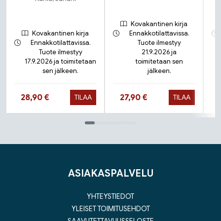
Kovakantinen kirja
Kovakantinen kirja
Ennakkotilattavissa.
Ennakkotilattavissa.
Tuote ilmestyy
Tuote ilmestyy
21.9.2026 ja
17.9.2026 ja toimitetaan
toimitetaan sen
sen jälkeen.
jälkeen.
Hinta nyt
Hinta nyt
28,90 €
27,90 €
TILAA
TILAA
Tuoteluettelon loppu
ASIAKASPALVELU
YHTEYSTIEDOT
YLEISET TOIMITUSEHDOT