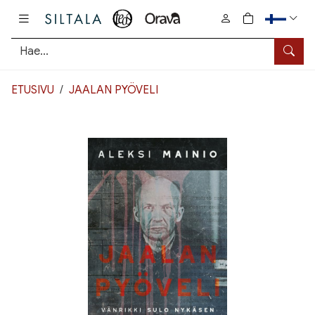
Pääsisältö
0
tuotetta osto
Hae
ETUSIVU
JAALAN PYÖVELI