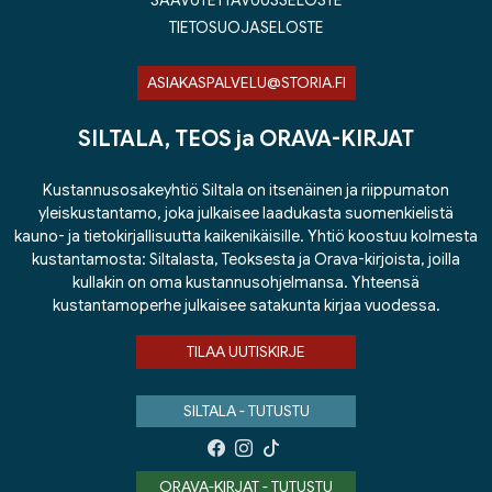
SAAVUTETTAVUUSSELOSTE
TIETOSUOJASELOSTE
ASIAKASPALVELU@STORIA.FI
SILTALA, TEOS ja ORAVA-KIRJAT
Kustannusosakeyhtiö Siltala on itsenäinen ja riippumaton
yleiskustantamo, joka julkaisee laadukasta suomenkielistä
kauno- ja tietokirjallisuutta kaikenikäisille. Yhtiö koostuu kolmesta
kustantamosta: Siltalasta, Teoksesta ja Orava-kirjoista, joilla
kullakin on oma kustannusohjelmansa. Yhteensä
kustantamoperhe julkaisee satakunta kirjaa vuodessa.
TILAA UUTISKIRJE
SILTALA - TUTUSTU
ORAVA-KIRJAT - TUTUSTU