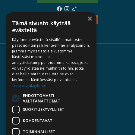
×
TEOS - TUTUSTU
Tämä sivusto käyttää
evästeitä
Käytämme evästeitä sisällön, mainosten
personointiin ja liikenteemme analysointiin.
Jaamme myös tietoja sivustomme
TIETOA MEISTÄ
käytöstäsi mainos- ja
analytiikkakumppaneidemme kanssa, jotka
TEKIJÄT
voivat yhdistää ne muihin tietoihin, jotka
KATALOGIT
olet heille antanut tai joita he ovat
keränneet käyttäessäsi palveluitaan.
AJANKOHTAISTA
Tietosuojakäytäntö
EHDOTTOMASTI
HALUATKO KIRJAILIJAKSI
VÄLTTÄMÄTTÖMÄT
KIRJA TILAUSTYÖNÄ
SUORITUSKYVYLLISET
MEDIALLE
KOHDENTAVAT
LASKUTUSOSOITTEET
TOIMINNALLISET