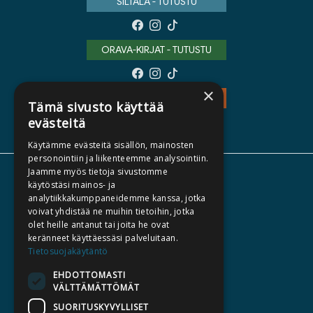
SILTALA - TUTUSTU
ORAVA-KIRJAT - TUTUSTU
×
TEOS - TUTUSTU
Tämä sivusto käyttää
evästeitä
Käytämme evästeitä sisällön, mainosten
personointiin ja liikenteemme analysointiin.
Jaamme myös tietoja sivustomme
TIETOA MEISTÄ
käytöstäsi mainos- ja
analytiikkakumppaneidemme kanssa, jotka
TEKIJÄT
voivat yhdistää ne muihin tietoihin, jotka
KATALOGIT
olet heille antanut tai joita he ovat
keränneet käyttäessäsi palveluitaan.
AJANKOHTAISTA
Tietosuojakäytäntö
EHDOTTOMASTI
HALUATKO KIRJAILIJAKSI
VÄLTTÄMÄTTÖMÄT
KIRJA TILAUSTYÖNÄ
SUORITUSKYVYLLISET