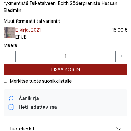
rykmentistä Taikatalveen, Edith Södergranista Hassan
Blasimiin.
Muut formaatit tai variantit
E-kirja, 2021
15,00 €
EPUB
Määrä
LISÄÄ KORIIN
Merkitse tuote suosikkilistalle
Äänikirja
Heti ladattavissa
Tuotetiedot