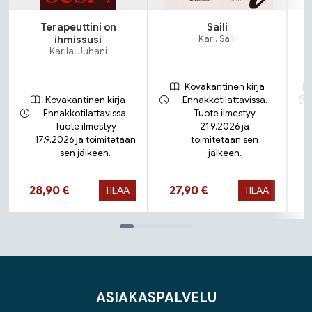
Terapeuttini on
Saili
ihmissusi
Kari, Salli
Karila, Juhani
Kovakantinen kirja
Kovakantinen kirja
Ennakkotilattavissa.
Ennakkotilattavissa.
Tuote ilmestyy
Tuote ilmestyy
21.9.2026 ja
17.9.2026 ja toimitetaan
toimitetaan sen
sen jälkeen.
jälkeen.
Hinta nyt
Hinta nyt
28,90 €
27,90 €
TILAA
TILAA
Tuoteluettelon loppu
ASIAKASPALVELU