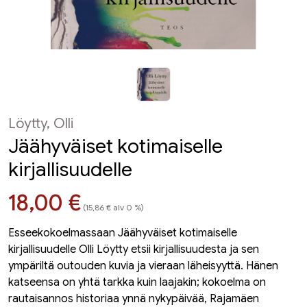
Löytty, Olli
Jäähyväiset kotimaiselle
kirjallisuudelle
Hinta nyt
18,00 €
(15,86 € alv 0 %)
Esseekokoelmassaan Jäähyväiset kotimaiselle
kirjallisuudelle Olli Löytty etsii kirjallisuudesta ja sen
ympäriltä outouden kuvia ja vieraan läheisyyttä. Hänen
katseensa on yhtä tarkka kuin laajakin; kokoelma on
rautaisannos historiaa ynnä nykypäivää, Rajamäen