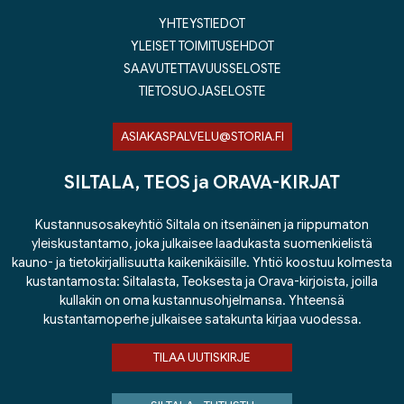
YHTEYSTIEDOT
YLEISET TOIMITUSEHDOT
SAAVUTETTAVUUSSELOSTE
TIETOSUOJASELOSTE
ASIAKASPALVELU@STORIA.FI
SILTALA, TEOS ja ORAVA-KIRJAT
Kustannusosakeyhtiö Siltala on itsenäinen ja riippumaton
yleiskustantamo, joka julkaisee laadukasta suomenkielistä
kauno- ja tietokirjallisuutta kaikenikäisille. Yhtiö koostuu kolmesta
kustantamosta: Siltalasta, Teoksesta ja Orava-kirjoista, joilla
kullakin on oma kustannusohjelmansa. Yhteensä
kustantamoperhe julkaisee satakunta kirjaa vuodessa.
TILAA UUTISKIRJE