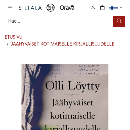
Pääsisältö
0
tuotetta osto
Hae
ETUSIVU
JÄÄHYVÄISET KOTIMAISELLE KIRJALLISUUDELLE