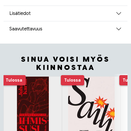
Lisätiedot
Saavutettavuus
SINUA VOISI MYÖS
KIINNOSTAA
Tuoteluettelon alku
Tulossa
Tulossa
Tul