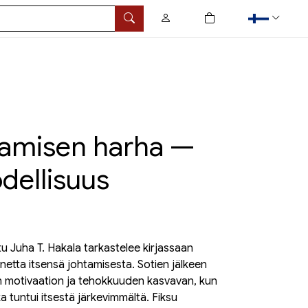
0
tuotetta ostoskorissa
Hae
tamisen harha —
odellisuus
tu Juha T. Hakala tarkastelee kirjassaan
netta itsensä johtamisesta. Sotien jälkeen
en motivaation ja tehokkuuden kasvavan, kun
ka tuntui itsestä järkevimmältä. Fiksu