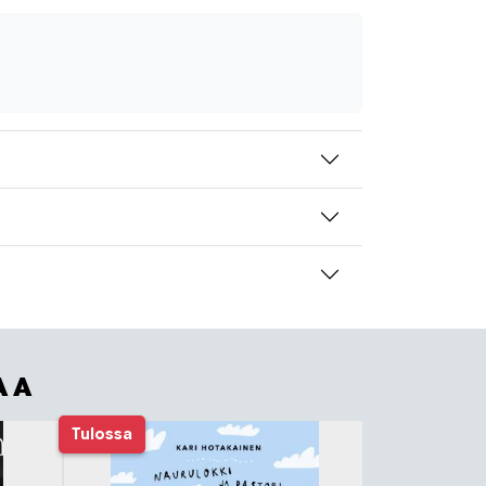
AA
Tulossa