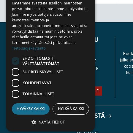
Käytämme evästeitä sisällön, mainosten
personointiin ja liikenteemme analysointiin.
Jaamme myös tietoja sivustomme
Tuoteluettelon loppu
käytöstäsi mainos- ja
analytiikkakumppaneidemme kanssa, jotka
voivat yhdistää ne muihin tietoihin, jotka
olet heille antanut tai joita he ovat
ASIAKASPALVELU
keränneet käyttäessäsi palveluitaan.
Tietosuojakäytäntö
YHTEYSTIEDOT
Kusta
EHDOTTOMASTI
julkais
YLEISET TOIMITUSEHDOT
VÄLTTÄMÄTTÖMÄT
koos
SAAVUTETTAVUUSSELOSTE
SUORITUSKYVYLLISET
kul
TIETOSUOJASELOSTE
KOHDENTAVAT
ASIAKASPALVELU@STORIA.FI
TOIMINNALLISET
HYVÄKSY KAIKKI
HYLKÄÄ KAIKKI
TIETOA MEISTÄ
NÄYTÄ TIEDOT
TEKIJÄT