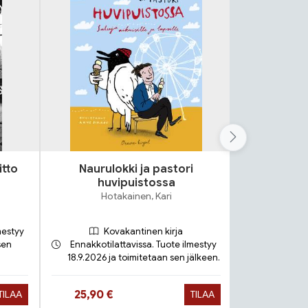
itto
Naurulokki ja pastori
Lok
huvipuistossa
S
Hotakainen, Kari
mestyy
Kovakantinen kirja
sen
Ennakkotilattavissa. Tuote ilmestyy
18.9.2026 ja toimitetaan sen jälkeen.
Toimit
Hinta nyt
Hinta 
25,90 €
9,90 €
TILAA
TILAA