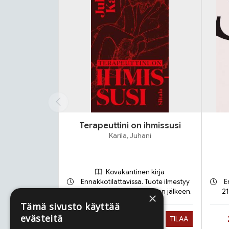
Terapeuttini on ihmissusi
Karila, Juhani
Kovakantinen kirja
Ennakkotilattavissa. Tuote ilmestyy
E
17.9.2026 ja toimitetaan sen jälkeen.
21
×
Tämä sivusto käyttää
evästeitä
Hinta nyt
28,90 €
TILAA