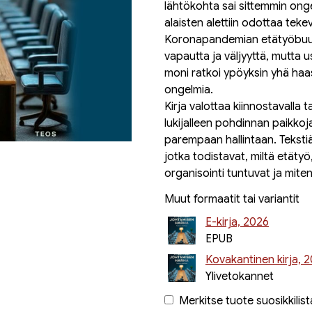
lähtökohta sai sittemmin ongel
alaisten alettiin odottaa tek
Koronapandemian etätyöbuumi
vapautta ja väljyyttä, mutta 
moni ratkoi ypöyksin yhä ha
ongelmia.
Kirja valottaa kiinnostavalla 
lukijalleen pohdinnan paikkoj
parempaan hallintaan. Teksti
jotka todistavat, miltä etätyö
organisointi tuntuvat ja mite
Muut formaatit tai variantit
E-kirja, 2026
EPUB
Kovakantinen kirja, 
Ylivetokannet
Merkitse tuote suosikkilist