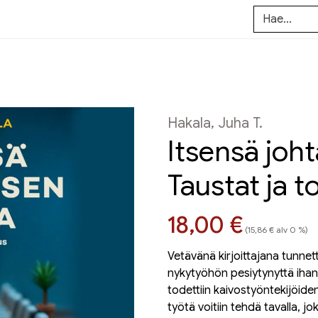
Hakala, Juha T.
Itsensä joh
Taustat ja t
Hinta nyt
18,00 €
(15,86 € alv 0 %)
Vetävänä kirjoittajana tunnet
nykytyöhön pesiytynyttä ihan
todettiin kaivostyöntekijöid
työtä voitiin tehdä tavalla, jo