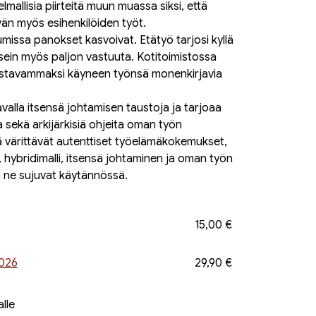
mallisia piirteitä muun muassa siksi, että
evän myös esihenkilöiden työt.
ssa panokset kasvoivat. Etätyö tarjosi kyllä
usein myös paljon vastuuta. Kotitoimistossa
astavammaksi käyneen työnsä monenkirjavia
tavalla itsensä johtamisen taustoja ja tarjoaa
a sekä arkijärkisiä ohjeita oman työn
ä värittävät autenttiset työelämäkokemukset,
, hybridimalli, itsensä johtaminen ja oman työn
n ne sujuvat käytännössä.
15,00 €
2026
29,90 €
alle