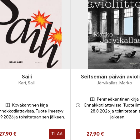
Saili
Seitsemän päivän avioli
Kari, Salli
Järvikallas, Marko
Pehmeäkantinen kirja
Kovakantinen kirja
Ennakkotilattavissa. Tuote il
nnakkotilattavissa. Tuote ilmestyy
28.8.2026 ja toimitetaan 
.9.2026 ja toimitetaan sen jälkeen.
jälkeen.
Hinta nyt
Hinta nyt
27,90 €
27,90 €
TILAA