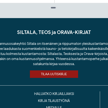
SILTALA, TEOS ja ORAVA-KIRJAT
nnusosakeyhtiö Siltala on itsenäinen ja riippumaton yleiskustantamo
ee laadukasta suomenkielistä kauno- ja tietokirjallisuutta kaikenikäisill
tuu kolmesta kustantamosta: Siltalasta, Teoksesta ja Orava-kirjoista, j
lakin on oma kustannusohjelmansa. Yhteensä kustantamoperhe julka
satakunta kirjaa vuodessa.
TILAA UUTISKIRJE
HALUATKO KIRJAILIJAKSI
KIRJA TILAUSTYÖNÄ
MEDIALLE