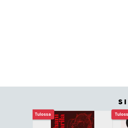
S
Tuoteluettelon alku
Tulossa
Tulos