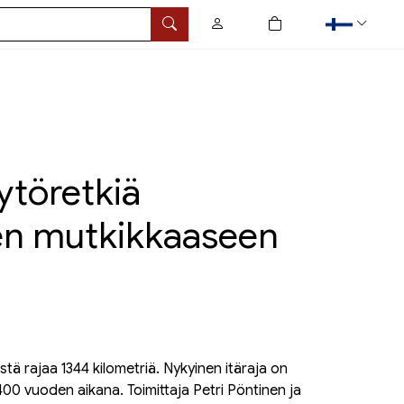
0
tuotetta ostoskorissa
Hae
ytöretkiä
n mutkikkaaseen
stä rajaa 1344 kilometriä. Nykyinen itäraja on
400 vuoden aikana. Toimittaja Petri Pöntinen ja