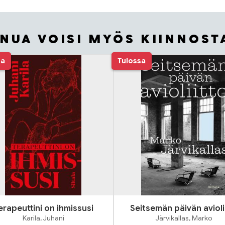
INUA VOISI MYÖS KIINNOST
sa
Tulossa
erapeuttini on ihmissusi
Seitsemän päivän avioli
Karila, Juhani
Järvikallas, Marko