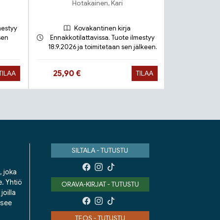
Hotakainen, Kari
mestyy
Kovakantinen kirja
sen
Ennakkotilattavissa. Tuote ilmestyy
18.9.2026 ja toimitetaan sen jälkeen.
Toimit
Hinta nyt
Hinta 
25,90 €
9,90 €
TILAA
TILAA
SILTALA - TUTUSTU
, joka
e. Yhtiö
ORAVA-KIRJAT - TUTUSTU
oilla
isee
TEOS - TUTUSTU