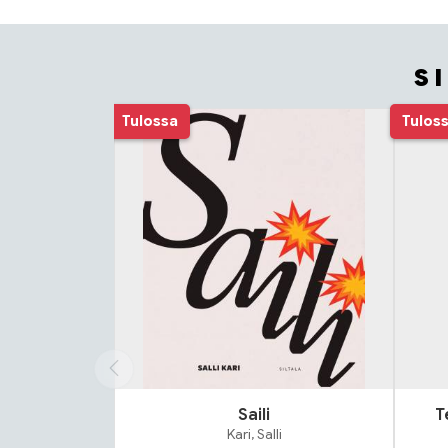
S
Tuoteluettelon alku
Tulossa
Tulos
Saili
T
Kari, Salli