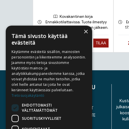
Kovakantinen kirja
Ennakkotilattavissa. Tuote ilmestyy
E
21.9.2026 ja toimitetaan sen jälkeen.
17
×
Tämä sivusto käyttää
evästeitä
Hinta nyt
27,90 €
TILAA
Käytämme evästeitä sisällön, mainosten
personointiin ja liikenteemme analysointiin.
Jaamme myös tietoja sivustomme
Tuoteluettelon loppu
käytöstäsi mainos- ja
analytiikkakumppaneidemme kanssa, jotka
voivat yhdistää ne muihin tietoihin, jotka
olet heille antanut tai joita he ovat
ASIAKASPALVELU
keränneet käyttäessäsi palveluitaan.
Tietosuojakäytäntö
YHTEYSTIEDOT
Kusta
EHDOTTOMASTI
julkais
YLEISET TOIMITUSEHDOT
VÄLTTÄMÄTTÖMÄT
koos
SAAVUTETTAVUUSSELOSTE
SUORITUSKYVYLLISET
kul
TIETOSUOJASELOSTE