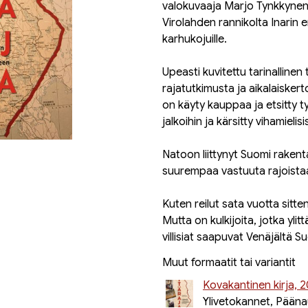
valokuvaaja Marjo Tynkkynen t
Virolahden rannikolta Inari
karhukojuille.
Upeasti kuvitettu tarinallinen 
rajatutkimusta ja aikalaiskert
on käyty kauppaa ja etsitty t
jalkoihin ja kärsitty vihamielis
Natoon liittynyt Suomi rakent
suurempaa vastuuta rajoistaan
Kuten reilut sata vuotta sitten
Mutta on kulkijoita, jotka ylit
villisiat saapuvat Venäjältä
Muut formaatit tai variantit
Kovakantinen kirja, 
Ylivetokannet, Pääna