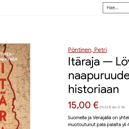
Pöntinen, Petri
Itäraja — Lö
naapuruude
historiaan
Hinta nyt
15,00 €
(13,22 € alv 0 %)
Suomella ja Venäjällä on yhtei
muotoutunut pala palalta yli 