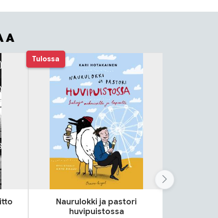
AA
Tulossa
itto
Naurulokki ja pastori
Lok
huvipuistossa
S