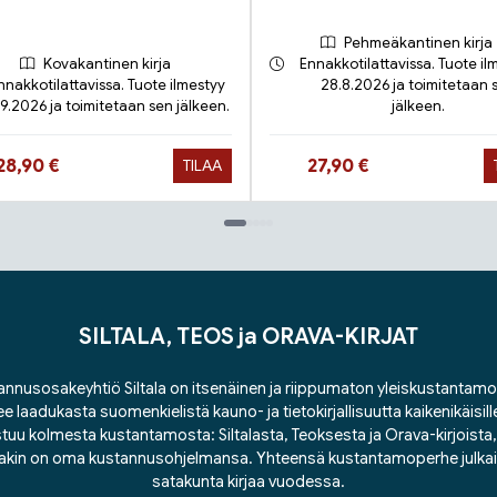
Pehmeäkantinen kirja
Kovakantinen kirja
Ennakkotilattavissa. Tuote il
nnakkotilattavissa. Tuote ilmestyy
28.8.2026 ja toimitetaan 
.9.2026 ja toimitetaan sen jälkeen.
jälkeen.
Hinta nyt
Hinta nyt
28,90 €
27,90 €
TILAA
SILTALA, TEOS ja ORAVA-KIRJAT
nnusosakeyhtiö Siltala on itsenäinen ja riippumaton yleiskustantamo
ee laadukasta suomenkielistä kauno- ja tietokirjallisuutta kaikenikäisill
tuu kolmesta kustantamosta: Siltalasta, Teoksesta ja Orava-kirjoista, j
lakin on oma kustannusohjelmansa. Yhteensä kustantamoperhe julka
satakunta kirjaa vuodessa.