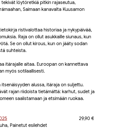
ekivät löytöretkiä pitkin rajaseutua,
n erämaahan, Saimaan kanavalta Kuusamon
tietokirja ristivalottaa historiaa ja nykypäivää,
omuksia. Raja on ollut asukkaille siunaus, kun
yötä. Se on ollut kirous, kun on jääty sodan
istä suhteista.
aa itärajalle aitaa. Euroopan on kannettava
 myös sotilaallisesti.
 itsenäisyyden alussa, itäraja on suljettu.
tävät rajan riidoista tietämättä: karhut, sudet ja
 Suomeen saalistamaan ja etsimään ruokaa.
2025
29,90 €
uha, Painetut esilehdet