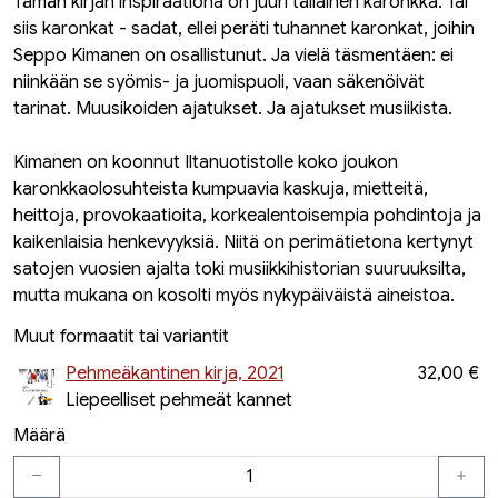
Tämän kirjan inspiraationa on juuri tällainen karonkka. Tai
siis karonkat - sadat, ellei peräti tuhannet karonkat, joihin
Seppo Kimanen on osallistunut. Ja vielä täsmentäen: ei
niinkään se syömis- ja juomispuoli, vaan säkenöivät
tarinat. Muusikoiden ajatukset. Ja ajatukset musiikista.
Kimanen on koonnut Iltanuotistolle koko joukon
karonkkaolosuhteista kumpuavia kaskuja, mietteitä,
heittoja, provokaatioita, korkealentoisempia pohdintoja ja
kaikenlaisia henkevyyksiä. Niitä on perimätietona kertynyt
satojen vuosien ajalta toki musiikkihistorian suuruuksilta,
mutta mukana on kosolti myös nykypäiväistä aineistoa.
Muut formaatit tai variantit
Pehmeäkantinen kirja, 2021
32,00 €
Liepeelliset pehmeät kannet
Määrä