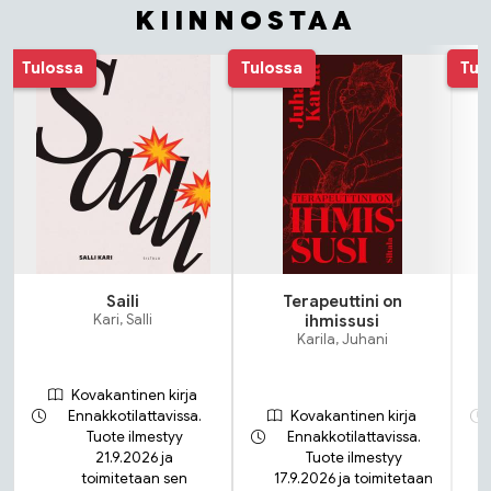
KIINNOSTAA
Tuoteluettelon alku
Tulossa
Tulossa
Tul
Saili
Terapeuttini on
N
Kari, Salli
ihmissusi
Karila, Juhani
Kovakantinen kirja
Ennakkotilattavissa.
Kovakantinen kirja
Tuote ilmestyy
Ennakkotilattavissa.
21.9.2026 ja
Tuote ilmestyy
toimitetaan sen
17.9.2026 ja toimitetaan