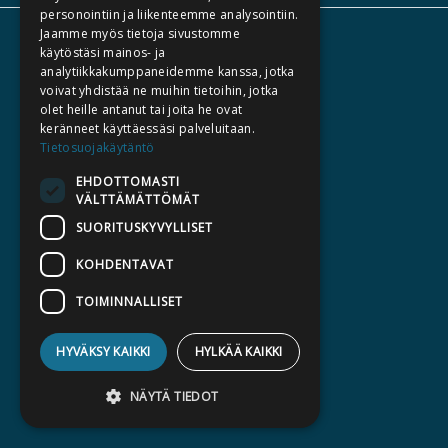
personointiin ja liikenteemme analysointiin.
Jaamme myös tietoja sivustomme
TIETOA MEISTÄ
käytöstäsi mainos- ja
analytiikkakumppaneidemme kanssa, jotka
TEKIJÄT
voivat yhdistää ne muihin tietoihin, jotka
KATALOGIT
olet heille antanut tai joita he ovat
keränneet käyttäessäsi palveluitaan.
AJANKOHTAISTA
Tietosuojakäytäntö
EHDOTTOMASTI
HALUATKO KIRJAILIJAKSI
VÄLTTÄMÄTTÖMÄT
KIRJA TILAUSTYÖNÄ
SUORITUSKYVYLLISET
MEDIALLE
KOHDENTAVAT
LASKUTUSOSOITTEET
TOIMINNALLISET
SILTALA.FI
HYVÄKSY KAIKKI
HYLKÄÄ KAIKKI
E-JA ÄÄNIKIRJAT
ENNAKKOTILATTAVAT
NÄYTÄ TIEDOT
LAHJAKORTTI