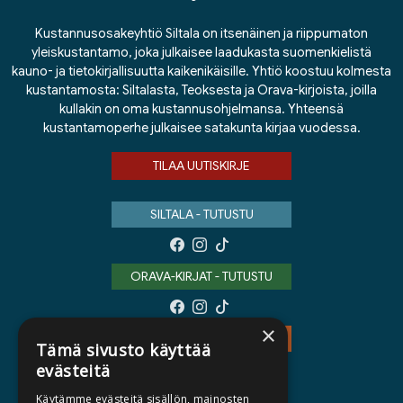
Kustannusosakeyhtiö Siltala on itsenäinen ja riippumaton
yleiskustantamo, joka julkaisee laadukasta suomenkielistä
kauno- ja tietokirjallisuutta kaikenikäisille. Yhtiö koostuu kolmesta
kustantamosta: Siltalasta, Teoksesta ja Orava-kirjoista, joilla
kullakin on oma kustannusohjelmansa. Yhteensä
kustantamoperhe julkaisee satakunta kirjaa vuodessa.
TILAA UUTISKIRJE
SILTALA - TUTUSTU
ORAVA-KIRJAT - TUTUSTU
×
TEOS - TUTUSTU
Tämä sivusto käyttää
evästeitä
Käytämme evästeitä sisällön, mainosten