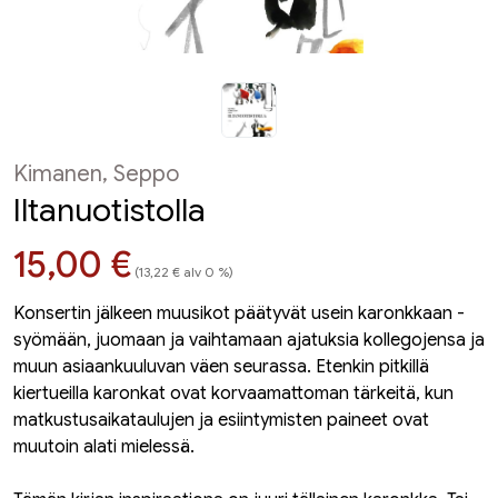
Kimanen, Seppo
Iltanuotistolla
Hinta nyt
15,00 €
(13,22 € alv 0 %)
Konsertin jälkeen muusikot päätyvät usein karonkkaan -
syömään, juomaan ja vaihtamaan ajatuksia kollegojensa ja
muun asiaankuuluvan väen seurassa. Etenkin pitkillä
kiertueilla karonkat ovat korvaamattoman tärkeitä, kun
matkustusaikataulujen ja esiintymisten paineet ovat
muutoin alati mielessä.