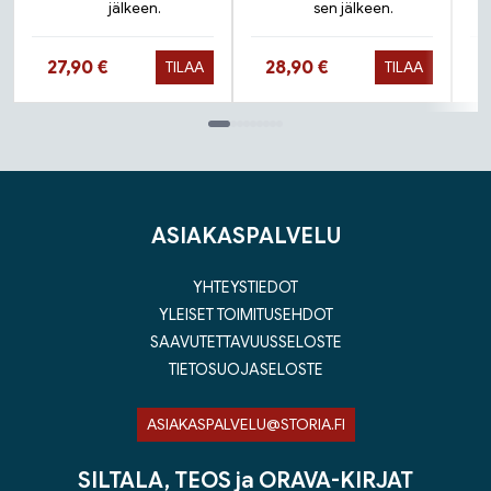
jälkeen.
sen jälkeen.
Hinta nyt
Hinta nyt
27,90 €
28,90 €
TILAA
TILAA
Tuoteluettelon loppu
ASIAKASPALVELU
YHTEYSTIEDOT
YLEISET TOIMITUSEHDOT
SAAVUTETTAVUUSSELOSTE
TIETOSUOJASELOSTE
ASIAKASPALVELU@STORIA.FI
SILTALA, TEOS ja ORAVA-KIRJAT