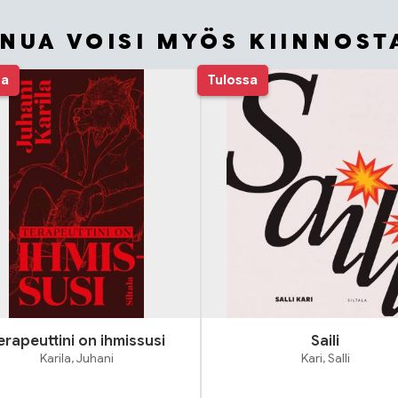
INUA VOISI MYÖS KIINNOST
sa
Tulossa
erapeuttini on ihmissusi
Saili
Karila, Juhani
Kari, Salli