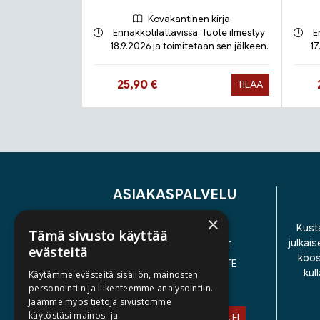
Kovakantinen kirja
Ennakkotilattavissa. Tuote ilmestyy
E
18.9.2026 ja toimitetaan sen jälkeen.
17
Hinta nyt
25,90 €
TILAA
Tuoteluettelon loppu
ASIAKASPALVELU
×
YHTEYSTIEDOT
Kusta
Tämä sivusto käyttää
julkais
YLEISET TOIMITUSEHDOT
evästeitä
koos
SAAVUTETTAVUUSSELOSTE
kul
Käytämme evästeitä sisällön, mainosten
TIETOSUOJASELOSTE
personointiin ja liikenteemme analysointiin.
Jaamme myös tietoja sivustomme
käytöstäsi mainos- ja
ASIAKASPALVELU@STORIA.FI