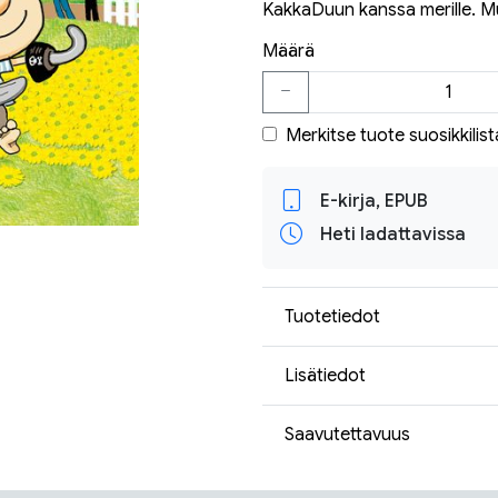
KakkaDuun kanssa merille. Mu
Määrä
Merkitse tuote suosikkilist
E-kirja, EPUB
Heti ladattavissa
Tuotetiedot
Lisätiedot
Saavutettavuus