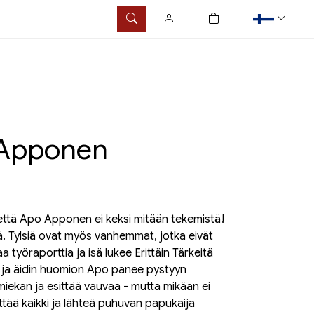
0
tuotetta ostoskorissa
Hae
o Apponen
 että Apo Apponen ei keksi mitään tekemistä!
lsiä. Tylsiä ovat myös vanhemmat, jotka eivät
taa työraporttia ja isä lukee Erittäin Tärkeitä
 ja äidin huomion Apo panee pystyyn
 miekan ja esittää vauvaa - mutta mikään ei
ttää kaikki ja läh­teä puhuvan papukaija