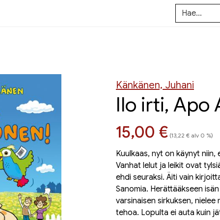
Känkänen, Juhani
Ilo irti, Ap
Hinta nyt
15,00 €
(13,22 € alv 0 %)
Kuulkaas, nyt on käynyt niin,
Vanhat lelut ja leikit ovat ty
ehdi seuraksi. Äiti vain kirjoit
Sanomia. Herättääkseen isän
varsinaisen sirkuksen, nielee
tehoa. Lopulta ei auta kuin jä