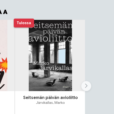
AA
Tulossa
Seitsemän päivän avioliitto
Lok
Järvikallas, Marko
S