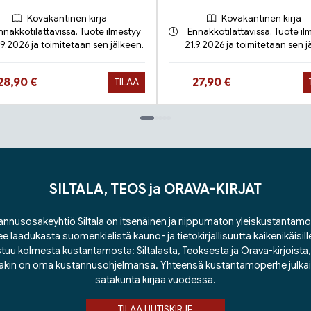
Kovakantinen kirja
Kovakantinen kirja
nnakkotilattavissa. Tuote ilmestyy
Ennakkotilattavissa. Tuote il
.9.2026 ja toimitetaan sen jälkeen.
21.9.2026 ja toimitetaan sen j
Hinta nyt
Hinta nyt
28,90 €
27,90 €
TILAA
SILTALA, TEOS ja ORAVA-KIRJAT
nnusosakeyhtiö Siltala on itsenäinen ja riippumaton yleiskustantamo
ee laadukasta suomenkielistä kauno- ja tietokirjallisuutta kaikenikäisill
tuu kolmesta kustantamosta: Siltalasta, Teoksesta ja Orava-kirjoista, j
lakin on oma kustannusohjelmansa. Yhteensä kustantamoperhe julka
satakunta kirjaa vuodessa.
TILAA UUTISKIRJE