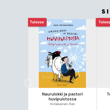
S
Tuoteluettelon alku
Tulossa
Tulos
Naurulokki ja pastori
T
huvipuistossa
Hotakainen, Kari