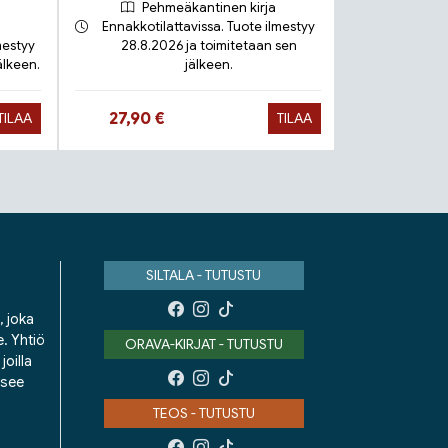
Pehmeäkantinen kirja
Ennakkotilattavissa. Tuote ilmestyy
mestyy
28.8.2026 ja toimitetaan sen
älkeen.
jälkeen.
Toimit
Hinta nyt
Hinta 
27,90 €
9,90 €
TILAA
TILAA
SILTALA - TUTUSTU
, joka
e. Yhtiö
ORAVA-KIRJAT - TUTUSTU
oilla
isee
TEOS - TUTUSTU