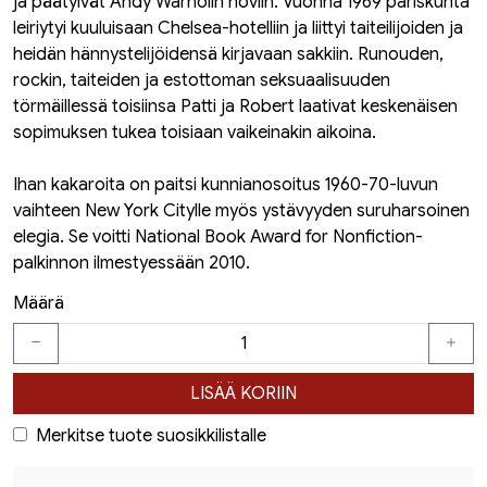
ja päätyivät Andy Warholin hoviin. Vuonna 1969 pariskunta
leiriytyi kuuluisaan Chelsea-hotelliin ja liittyi taiteilijoiden ja
heidän hännystelijöidensä kirjavaan sakkiin. Runouden,
rockin, taiteiden ja estottoman seksuaalisuuden
törmäillessä toisiinsa Patti ja Robert laativat keskenäisen
sopimuksen tukea toisiaan vaikeinakin aikoina.
Ihan kakaroita on paitsi kunnianosoitus 1960-70-luvun
vaihteen New York Citylle myös ystävyyden suruharsoinen
elegia. Se voitti National Book Award for Nonfiction-
palkinnon ilmestyessään 2010.
Määrä
LISÄÄ KORIIN
Merkitse tuote suosikkilistalle