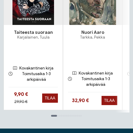
Taiteesta suoraan
Nuori Aaro
Karjalainen, Tuula
Tarkka, Pekka
Kovakantinen kirja
Kovakantinen kirja
Toimitusaika 1-3
Toimitusaika 1-3
arkipäivää
arkipäivää
Hinta nyt
9,90 €
TILAA
Hinta nyt
32,90 €
TILAA
Hinta aiemmin
29,90 €
Tuoteluettelon loppu