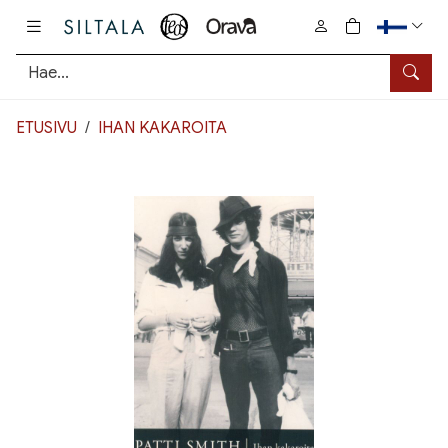
Pääsisältö
0
tuotetta osto
Hae
ETUSIVU
IHAN KAKAROITA