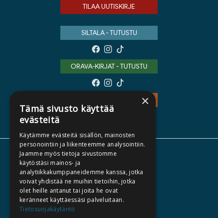
TILAA UUTISKIRJE
SILTALA - TUTUSTU
ORAVA-KIRJAT - TUTUSTU
×
TEOS - TUTUSTU
Tämä sivusto käyttää
evästeitä
Käytämme evästeitä sisällön, mainosten
personointiin ja liikenteemme analysointiin.
Jaamme myös tietoja sivustomme
TIETOA MEISTÄ
käytöstäsi mainos- ja
TEKIJÄT
analytiikkakumppaneidemme kanssa, jotka
voivat yhdistää ne muihin tietoihin, jotka
KATALOGIT
olet heille antanut tai joita he ovat
AJANKOHTAISTA
keränneet käyttäessäsi palveluitaan.
Tietosuojakäytäntö