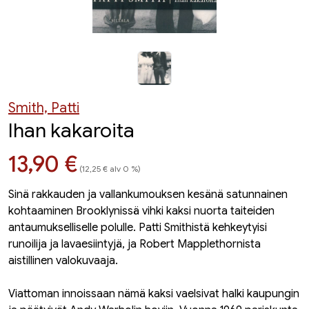
Smith, Patti
Ihan kakaroita
Hinta nyt
13,90 €
(12,25 € alv 0 %)
Sinä rakkauden ja vallankumouksen kesänä satunnainen
kohtaaminen Brooklynissä vihki kaksi nuorta taiteiden
antaumukselliselle polulle. Patti Smithistä kehkeytyisi
runoilija ja lavaesiintyjä, ja Robert Mapplethornista
aistillinen valokuvaaja.
Viattoman innoissaan nämä kaksi vaelsivat halki kaupungin