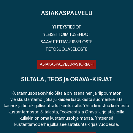
ASIAKASPALVELU
YHTEYSTIEDOT
YLEISET TOIMITUSEHDOT
SAAVUTETTAVUUSSELOSTE
TIETOSUOJASELOSTE
ASIAKASPALVELU@STORIA.FI
SILTALA, TEOS ja ORAVA-KIRJAT
Kustannusosakeyhtiö Siltala on itsenäinen ja riippumaton
yleiskustantamo, joka julkaisee laadukasta suomenkielistä
kauno- ja tietokirjallisuutta kaikenikäisille. Yhtiö koostuu kolmesta
kustantamosta: Siltalasta, Teoksesta ja Orava-kirjoista, joilla
kullakin on oma kustannusohjelmansa. Yhteensä
kustantamoperhe julkaisee satakunta kirjaa vuodessa.