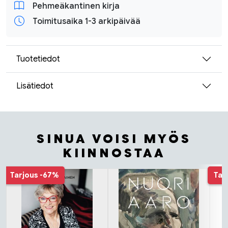
Pehmeäkantinen kirja
Toimitusaika 1-3 arkipäivää
Tuotetiedot
Lisätiedot
SINUA VOISI MYÖS
KIINNOSTAA
Tuoteluettelon alku
Tarjous
-67%
Tar