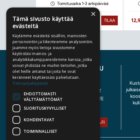
Toimitusaika 1-3 arkipäivää
×
Tämä sivusto käyttää
Hinta aiemmin
Hinta nyt
Hin
12,90 €
12,
TILAA
22,90 €
evästeitä
Käytämme evästeitä sisällön, mainosten
personointiin ja liikenteemme analysointiin.
Tuoteluettelon loppu
Jaamme myös tietoja sivustomme
käytöstäsi mainos- ja
analytiikkakumppaneidemme kanssa, jotka
voivat yhdistää ne muihin tietoihin, jotka
ASIAKASPALVELU
olet heille antanut tai joita he ovat
keränneet käyttäessäsi palveluitaan.
YHTEYSTIEDOT
Kusta
Tietosuojakäytäntö
julkais
YLEISET TOIMITUSEHDOT
EHDOTTOMASTI
koos
SAAVUTETTAVUUSSELOSTE
VÄLTTÄMÄTTÖMÄT
kul
TIETOSUOJASELOSTE
SUORITUSKYVYLLISET
KOHDENTAVAT
ASIAKASPALVELU@STORIA.FI
TOIMINNALLISET