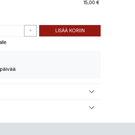
15,00 €
LISÄÄ KORIIN
alle
ipäivää