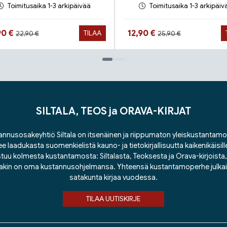
Toimitusaika 1-3 arkipäivää
Toimitusaika 1-3 arkipäiv
Hinta aiemmin
Hinta aiemmin
ta nyt
Hinta nyt
90 €
12,90 €
TILAA
22,90 €
25,90 €
SILTALA, TEOS ja ORAVA-KIRJAT
nnusosakeyhtiö Siltala on itsenäinen ja riippumaton yleiskustantamo
ee laadukasta suomenkielistä kauno- ja tietokirjallisuutta kaikenikäisill
tuu kolmesta kustantamosta: Siltalasta, Teoksesta ja Orava-kirjoista, j
lakin on oma kustannusohjelmansa. Yhteensä kustantamoperhe julka
satakunta kirjaa vuodessa.
TILAA UUTISKIRJE