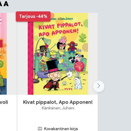
AA
Tarjous
-44%
voli
Kivat pippalot, Apo Apponen!
Hopi hopi
Känkänen, Juhani
Bon
Kovakantinen kirja
Ko