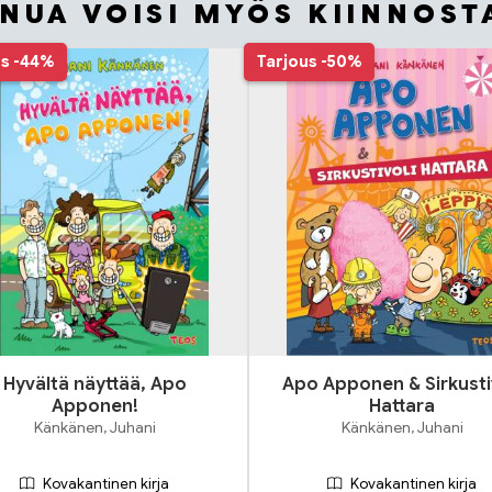
INUA VOISI MYÖS KIINNOST
us
-44%
Tarjous
-50%
Hyvältä näyttää, Apo
Apo Apponen & Sirkusti
Apponen!
Hattara
Känkänen, Juhani
Känkänen, Juhani
Kovakantinen kirja
Kovakantinen kirja