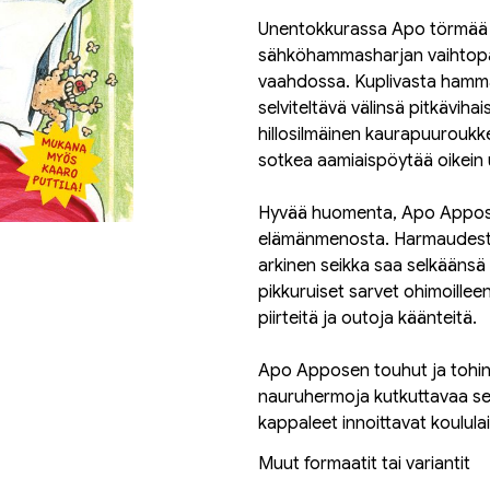
Unentokkurassa Apo törmää l
sähköhammasharjan vaihtopä
vaahdossa. Kuplivasta hamm
selviteltävä välinsä pitkävih
hillosilmäinen kaurapuuroukke
sotkea aamiaispöytää oikein u
Hyvää huomenta, Apo Appos
elämänmenosta. Harmaudesta ei
arkinen seikka saa selkäänsä m
pikkuruiset sarvet ohimoilleen
piirteitä ja outoja käänteitä.
Apo Apposen touhut ja tohinat 
nauruhermoja kutkuttavaa seu
kappaleet innoittavat koulula
Muut formaatit tai variantit