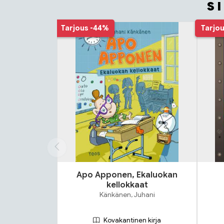
S
Tuoteluettelon alku
Tarjous
-44%
Tarjo
Apo Apponen, Ekaluokan
kellokkaat
Känkänen, Juhani
Kovakantinen kirja