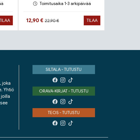
ää
Toimitusaika 1-3 arkipäivää
Toimit
Hinta aiemmin
Hinta nyt
Hinta n
12,90 €
16,90 €
TILAA
TILAA
22,90 €
SILTALA - TUTUSTU
, joka
e. Yhtiö
ORAVA-KIRJAT - TUTUSTU
oilla
isee
TEOS - TUTUSTU