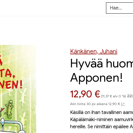
Känkänen, Juhani
Hyvää huom
Apponen!
Hi
Hinta nyt
12,90 €
22
(11,37 € alv 0 %)
Alin hinta 30 pv aikana 12,90 €
Käsillä on ihan tavallinen a
Käpälämäki-niminen aamuvirkku
hereille. Se nimittäin epäile