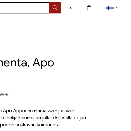
0
tuotetta ostoskorissa
Hae
enta, Apo
nta aiemmin
,90 €
amu Apo Apposen elämässä - jos vain
 nelijalkainen saa jollain konstilla pojan
e Aponkin nukkuvan koiranunta.