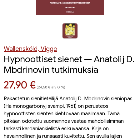
Wallensköld, Viggo
Hypnoottiset sienet — Anatolij D.
Mbdrinovin tutkimuksia
Hinta nyt
27,90 €
(24,58 € alv 0 %)
Rakastetun sienitieteilijä Anatolij D. Mbdrinovin sieniopas
(Ha monogarbonyj svampi, 1961) on perusteos
hypnoottisten sienten kiehtovaan maailmaan. Tämä
pitkään odotettu suomennos vastaa mahdollisimman
tarkasti kardaniankielistä esikuvaansa. Kirja on
havainnollinen ja runsaasti kuvitettu. Sen avulla lajien