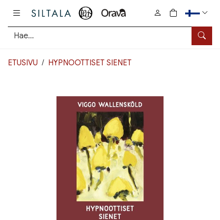
Pääsisältö
0
tuotetta osto
Hae
ETUSIVU
HYPNOOTTISET SIENET