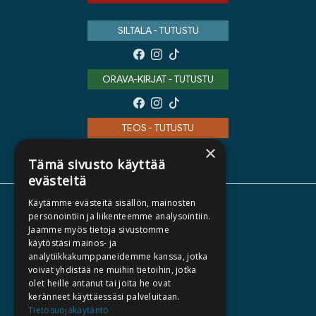
SILTALA - TUTUSTU
ORAVA-KIRJAT - TUTUSTU
TEOS - TUTUSTU
×
Tämä sivusto käyttää
evästeitä
Käytämme evästeitä sisällön, mainosten
TIETOA MEISTÄ
personointiin ja liikenteemme analysointiin.
Jaamme myös tietoja sivustomme
TEKIJÄT
käytöstäsi mainos- ja
KATALOGIT
analytiikkakumppaneidemme kanssa, jotka
voivat yhdistää ne muihin tietoihin, jotka
AJANKOHTAISTA
olet heille antanut tai joita he ovat
keränneet käyttäessäsi palveluitaan.
HALUATKO KIRJAILIJAKSI
Tietosuojakäytäntö