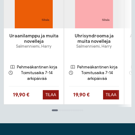
Uraanilamppu ja muita
Uhrisyndrooma ja
As
novelleja
muita novelleja
Salmenniemi, Harry
Salmenniemi, Harry
Pehmeäkantinen kirja
Pehmeäkantinen kirja
Toimitusaika 7-14
Toimitusaika 7-14
arkipäivää
arkipäivää
Hinta nyt
Hinta nyt
19,90 €
19,90 €
TILAA
TILAA
Tuoteluettelon loppu