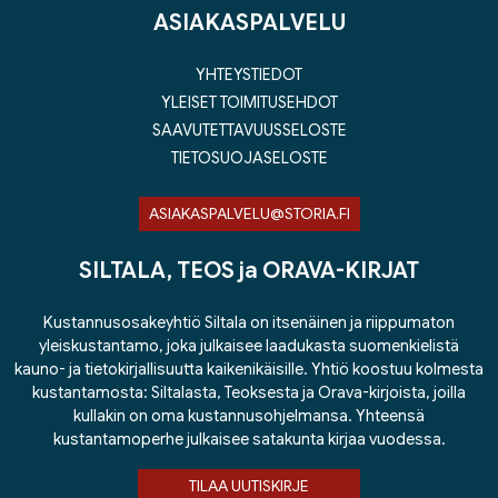
ASIAKASPALVELU
YHTEYSTIEDOT
YLEISET TOIMITUSEHDOT
SAAVUTETTAVUUSSELOSTE
TIETOSUOJASELOSTE
ASIAKASPALVELU@STORIA.FI
SILTALA, TEOS ja ORAVA-KIRJAT
Kustannusosakeyhtiö Siltala on itsenäinen ja riippumaton
yleiskustantamo, joka julkaisee laadukasta suomenkielistä
kauno- ja tietokirjallisuutta kaikenikäisille. Yhtiö koostuu kolmesta
kustantamosta: Siltalasta, Teoksesta ja Orava-kirjoista, joilla
kullakin on oma kustannusohjelmansa. Yhteensä
kustantamoperhe julkaisee satakunta kirjaa vuodessa.
TILAA UUTISKIRJE