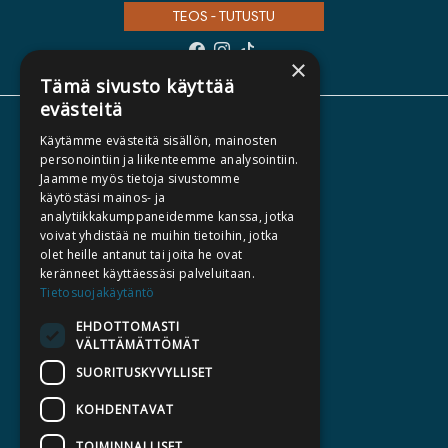
TEOS - TUTUSTU
×
Tämä sivusto käyttää
evästeitä
TIETOA MEISTÄ
Käytämme evästeitä sisällön, mainosten
personointiin ja liikenteemme analysointiin.
TEKIJÄT
Jaamme myös tietoja sivustomme
KATALOGIT
käytöstäsi mainos- ja
analytiikkakumppaneidemme kanssa, jotka
AJANKOHTAISTA
voivat yhdistää ne muihin tietoihin, jotka
olet heille antanut tai joita he ovat
HALUATKO KIRJAILIJAKSI
keränneet käyttäessäsi palveluitaan.
Tietosuojakäytäntö
KIRJA TILAUSTYÖNÄ
EHDOTTOMASTI
MEDIALLE
VÄLTTÄMÄTTÖMÄT
LASKUTUSOSOITTEET
SUORITUSKYVYLLISET
KOHDENTAVAT
SILTALA.FI
E-JA ÄÄNIKIRJAT
TOIMINNALLISET