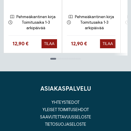
Pehmeäkantinen kirja
Pehmeäkantinen kirja
Toimitusaika 1-3
Toimitusaika 1-3
arkipäivää
arkipäivää
Hinta nyt
Hinta nyt
12,90 €
12,90 €
TILAA
TILAA
Tuoteluettelon loppu
ASIAKASPALVELU
YHTEYSTIEDOT
YLEISET TOIMITUSEHDOT
SAAVUTETTAVUUSSELOSTE
TIETOSUOJASELOSTE