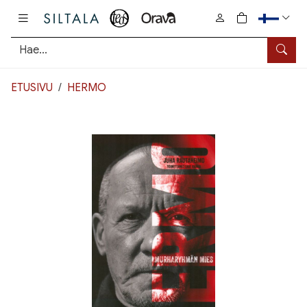
Pääsisältö
0
tuotetta osto
Hae
ETUSIVU
HERMO