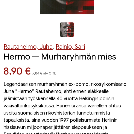
Rautaheimo, Juha
,
Rainio, Sari
Hermo — Murharyhmän mies
Hinta nyt
8,90 €
(7,84 € alv 0 %)
Legendaarisen murharyhmän ex-pomo, rikosylikomisario
Juha ”Hermo” Rautaheimo, ehti ennen eläkkeelle
jäämistään työskennellä 40 vuotta Helsingin poliisin
väkivaltarikosyksikössä. Hänen uransa varrelle mahtuu
useita suomalaisen rikoshistorian tunnetuimmista
tapauksista, aina vuoden 1997 poliisisurmista Herlinin
hissisuvun miljoonaperijättären sieppaukseen ja