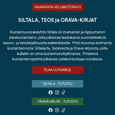
ASIAKASPALVELU@STORIA.FI
SILTALA, TEOS ja ORAVA-KIRJAT
Kustannusosakeyhtiö Siltala on itsenäinen ja riippumaton
yleiskustantamo, joka julkaisee laadukasta suomenkielistä
kauno- ja tietokirjallisuutta kaikenikäisille. Yhtiö koostuu kolmesta
kustantamosta: Siltalasta, Teoksesta ja Orava-kirjoista, joilla
kullakin on oma kustannusohjelmansa. Yhteensä
kustantamoperhe julkaisee satakunta kirjaa vuodessa.
TILAA UUTISKIRJE
SILTALA - TUTUSTU
ORAVA-KIRJAT - TUTUSTU