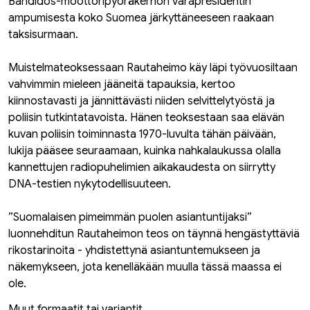
Bandidos-moottoripyöräkerhon varapresidentin
ampumisesta koko Suomea järkyttäneeseen raakaan
taksisurmaan.
Muistelmateoksessaan Rautaheimo käy läpi työvuosiltaan
vahvimmin mieleen jääneitä tapauksia, kertoo
kiinnostavasti ja jännittävästi niiden selvittelytyöstä ja
poliisin tutkintatavoista. Hänen teoksestaan saa elävän
kuvan poliisin toiminnasta 1970-luvulta tähän päivään,
lukija pääsee seuraamaan, kuinka nahkalaukussa olalla
kannettujen radiopuhelimien aikakaudesta on siirrytty
DNA-testien nykytodellisuuteen.
”Suomalaisen pimeimmän puolen asiantuntijaksi”
luonnehditun Rautaheimon teos on täynnä hengästyttäviä
rikostarinoita - yhdistettynä asiantuntemukseen ja
näkemykseen, jota kenelläkään muulla tässä maassa ei
ole.
Muut formaatit tai variantit