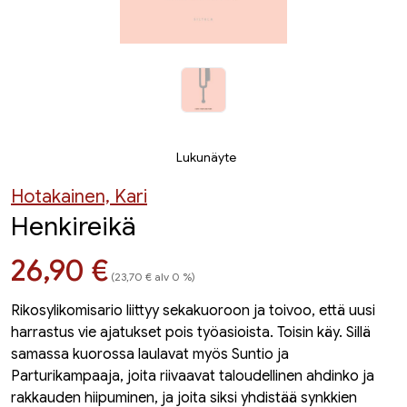
Lukunäyte
Hotakainen, Kari
Henkireikä
Hinta nyt
26,90 €
(23,70 € alv 0 %)
Rikosylikomisario liittyy sekakuoroon ja toivoo, että uusi
harrastus vie ajatukset pois työasioista. Toisin käy. Sillä
samassa kuorossa laulavat myös Suntio ja
Parturikampaaja, joita riivaavat taloudellinen ahdinko ja
rakkauden hiipuminen, ja joita siksi yhdistää synkkien