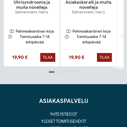
Uhrisyndrooma ja
Asiakaskoralli ja muita
muita novelleja
novelleja
Salmenniemi, Harry
Salmenniemi, Harry
Pehmeäkantinen kirja
Pehmeäkantinen kirja
Toimitusaika 7-14
Toimitusaika 7-14
arkipäivää
arkipäivää
Hinta nyt
Hinta nyt
19,90 €
19,90 €
TILAA
TILAA
Tuoteluettelon loppu
ASIAKASPALVELU
YHTEYSTIEDOT
YLEISET TOIMITUSEHDOT