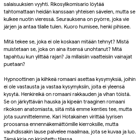
salaisuuksien vyyhti. Rikosylikomisario löytää
tahtomattaan heidän kanssaan yhteisen sävelen, mutta se
kulkee nuotin vieressä. Seurauksena on pyörre, joka vie
järjen ja antaa tilalle tulen. Kuoro humisee, henki pihisee.
Mitä tekee se, joka ei ole koskaan mitään tehnyt? Mistä
muistetaan se, joka on aina itsensä unohtanut? Mitä
tapahtuu kun ylittää rajan? Ja millaisiin vaatteisiin vainajat
puetaan?
Hypnoottinen ja kiihkeä romaani asettaa kysymyksiä, joihin
ei ole vastausta ja vastaa kysymyksiin, joita ei yleensä
kysytä. Henkireikä on romaani rakkauden ja vihan töistä.
Se on järkyttävän hauska ja kipeän traaginen romaani
rikoksen anatomiasta, siitä mitä emme kenties tee, mutta
jota suunnittelemme. Kari Hotakainen virittää lyyrisen
proosansa ennennäkemättömille kierroksille, mutta
vauhdissakin lause palvelee maailmaa, jota se kuvaa ja luo.
Tämä kirja on kirjoitettu tilassa.