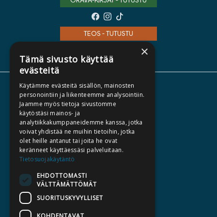
ORAVA-KIRJAT - TUTUSTU
TEOS - TUTUSTU
×
Tämä sivusto käyttää
evästeitä
Käytämme evästeitä sisällön, mainosten
TIETOA MEISTÄ
personointiin ja liikenteemme analysointiin.
Jaamme myös tietoja sivustomme
TEKIJÄT
käytöstäsi mainos- ja
KATALOGIT
analytiikkakumppaneidemme kanssa, jotka
voivat yhdistää ne muihin tietoihin, jotka
AJANKOHTAISTA
olet heille antanut tai joita he ovat
keränneet käyttäessäsi palveluitaan.
HALUATKO KIRJAILIJAKSI
Tietosuojakäytäntö
KIRJA TILAUSTYÖNÄ
EHDOTTOMASTI
VÄLTTÄMÄTTÖMÄT
MEDIALLE
SUORITUSKYVYLLISET
LASKUTUSOSOITTEET
KOHDENTAVAT