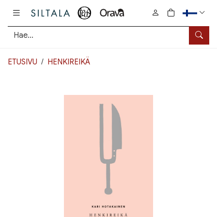
Pääsisältö
0
tuotetta osto
Hae
ETUSIVU
HENKIREIKÄ