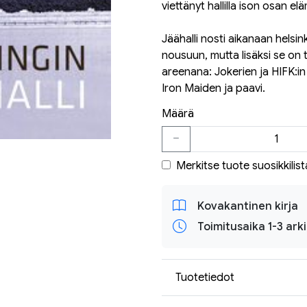
viettänyt hallilla ison osan e
Jäähalli nosti aikanaan hels
nousuun, mutta lisäksi se on 
areenana: Jokerien ja HIFK:in 
Iron Maiden ja paavi.
Määrä
Merkitse tuote suosikkilist
Kovakantinen kirja
Toimitusaika 1-3 ark
Tuotetiedot