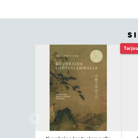
S
Tuoteluettelon alku
Tarjo