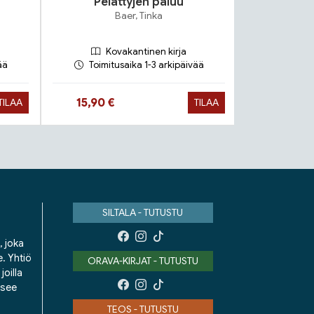
Pelättyjen paluu
Va
Baer, Tinka
Vol
Kovakantinen kirja
Ko
ää
Toimitusaika 1-3 arkipäivää
Toimit
Hinta nyt
Hinta n
15,90 €
26,90 €
TILAA
TILAA
SILTALA - TUTUSTU
, joka
e. Yhtiö
ORAVA-KIRJAT - TUTUSTU
oilla
isee
TEOS - TUTUSTU