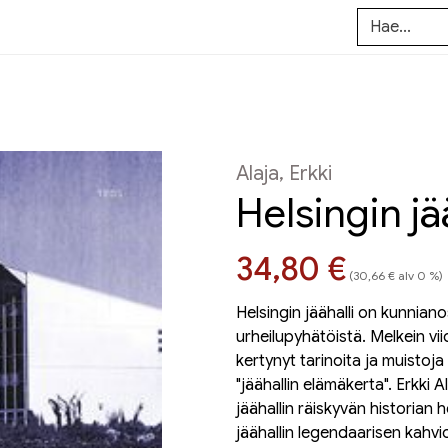
Alaja, Erkki
Helsingin jä
Hinta nyt
34,80 €
(30,66 € alv 0 %)
Helsingin jäähalli on kunnia
urheilupyhätöistä. Melkein v
kertynyt tarinoita ja muistoja 
"jäähallin elämäkerta". Erkki
jäähallin räiskyvän historian h
jäähallin legendaarisen kahvi