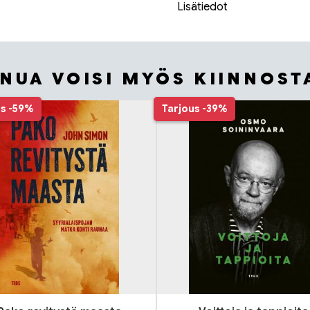
Lisätiedot
INUA VOISI MYÖS KIINNOST
us
-59%
Tarjous
-39%