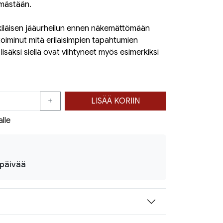
lämästään.
inkiläisen jääurheilun ennen näkemättömään
toiminut mitä erilaisimpien tapahtumien
lisäksi siellä ovat viihtyneet myös esimerkiksi
LISÄÄ KORIIN
alle
ipäivää