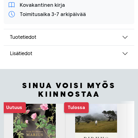
Kovakantinen kirja
Toimitusaika 3-7 arkipäivää
Tuotetiedot
Lisätiedot
SINUA VOISI MYÖS
KIINNOSTAA
Tuoteluettelon alku
Uutuus
Tulossa