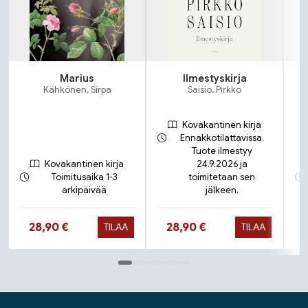
Marius
Ilmestyskirja
Kähkönen, Sirpa
Saisio, Pirkko
Kovakantinen kirja
Ennakkotilattavissa.
Tuote ilmestyy
Kovakantinen kirja
24.9.2026 ja
Toimitusaika 1-3
toimitetaan sen
arkipäivää
jälkeen.
Hinta nyt
Hinta nyt
28,90 €
28,90 €
TILAA
TILAA
Tuoteluettelon loppu