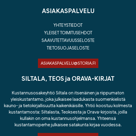
ASIAKASPALVELU
YHTEYSTIEDOT
YLEISET TOIMITUSEHDOT
SAAVUTETTAVUUSSELOSTE
TIETOSUOJASELOSTE
ASIAKASPALVELU@STORIA.FI
SILTALA, TEOS ja ORAVA-KIRJAT
Kustannusosakeyhtiö Siltala on itsenäinen ja riippumaton
yleiskustantamo, joka julkaisee laadukasta suomenkielistä
kauno- ja tietokirjallisuutta kaikenikäisille. Yhtiö koostuu kolmesta
kustantamosta: Siltalasta, Teoksesta ja Orava-kirjoista, joilla
kullakin on oma kustannusohjelmansa. Yhteensä
kustantamoperhe julkaisee satakunta kirjaa vuodessa.