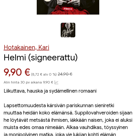
Hotakainen, Kari
Helmi (signeerattu)
Hinta aiemmin
Hinta nyt
9,90 €
24,90 €
(8,72 € alv 0 %)
Alin hinta 30 pv aikana 9,90 €
Liikuttava, hauska ja sydämellinen romaani
Lapsettomuudesta kärsivän pariskunnan sieniretki
muuttaa heidän koko elämänsä. Suppilovahveroiden sijaan
he löytävät metsästä ihmisen, iäkkään naisen, joka ei aluksi
muista edes omaa nimeään. Alkaa vauhdikas, töyssyinen
ja monipolvinen matka, joka vie lukijan kohti elämän