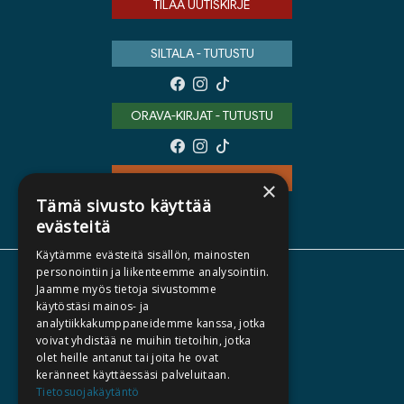
TILAA UUTISKIRJE
SILTALA - TUTUSTU
ORAVA-KIRJAT - TUTUSTU
TEOS - TUTUSTU
×
Tämä sivusto käyttää
evästeitä
Käytämme evästeitä sisällön, mainosten
personointiin ja liikenteemme analysointiin.
TIETOA MEISTÄ
Jaamme myös tietoja sivustomme
käytöstäsi mainos- ja
TEKIJÄT
analytiikkakumppaneidemme kanssa, jotka
KATALOGIT
voivat yhdistää ne muihin tietoihin, jotka
olet heille antanut tai joita he ovat
AJANKOHTAISTA
keränneet käyttäessäsi palveluitaan.
Tietosuojakäytäntö