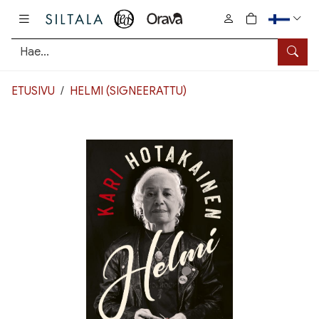
Pääsisältö
0
tuotetta osto
Hae
ETUSIVU
HELMI (SIGNEERATTU)