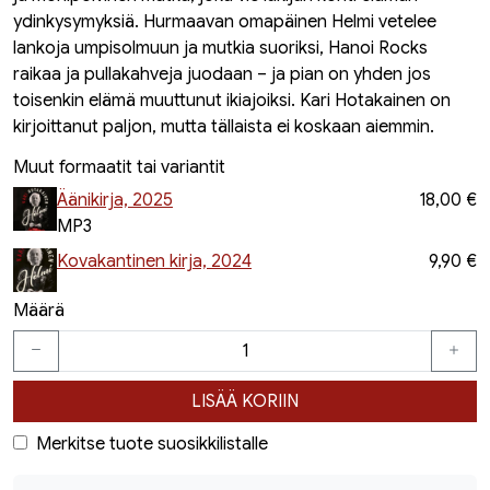
ydinkysymyksiä. Hurmaavan omapäinen Helmi vetelee
lankoja umpisolmuun ja mutkia suoriksi, Hanoi Rocks
raikaa ja pullakahveja juodaan – ja pian on yhden jos
toisenkin elämä muuttunut ikiajoiksi. Kari Hotakainen on
kirjoittanut paljon, mutta tällaista ei koskaan aiemmin.
Muut formaatit tai variantit
Äänikirja, 2025
18,00 €
MP3
Kovakantinen kirja, 2024
9,90 €
Määrä
LISÄÄ KORIIN
Merkitse tuote suosikkilistalle