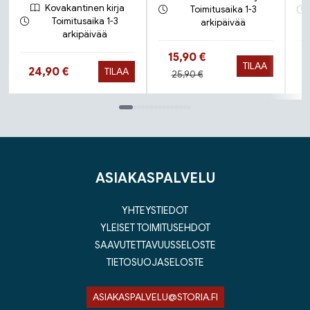
Kovakantinen kirja
Toimitusaika 1-3
Toimitusaika 1-3
arkipäivää
arkipäivää
Hinta nyt
15,90 €
TILAA
Hinta nyt
24,90 €
TILAA
Hinta aiemmin
25,90 €
Tuoteluettelon loppu
ASIAKASPALVELU
YHTEYSTIEDOT
YLEISET TOIMITUSEHDOT
SAAVUTETTAVUUSSELOSTE
TIETOSUOJASELOSTE
ASIAKASPALVELU@STORIA.FI