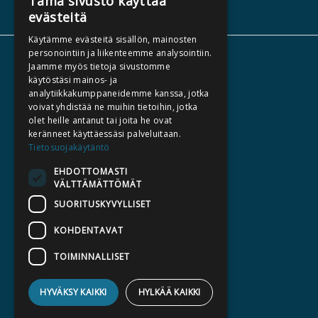
Tämä sivusto käyttää
evästeitä
Käytämme evästeitä sisällön, mainosten
personointiin ja liikenteemme analysointiin.
TIETOA MEISTÄ
Jaamme myös tietoja sivustomme
käytöstäsi mainos- ja
TEKIJÄT
analytiikkakumppaneidemme kanssa, jotka
KATALOGIT
voivat yhdistää ne muihin tietoihin, jotka
olet heille antanut tai joita he ovat
AJANKOHTAISTA
keränneet käyttäessäsi palveluitaan.
Tietosuojakäytäntö
HALUATKO KIRJAILIJAKSI
EHDOTTOMASTI
KIRJA TILAUSTYÖNÄ
VÄLTTÄMÄTTÖMÄT
MEDIALLE
SUORITUSKYVYLLISET
LASKUTUSOSOITTEET
KOHDENTAVAT
TOIMINNALLISET
SILTALA.FI
E-JA ÄÄNIKIRJAT
HYVÄKSY KAIKKI
HYLKÄÄ KAIKKI
ENNAKKOTILATTAVAT