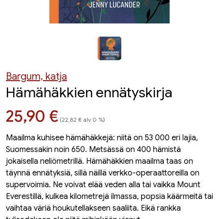
Bargum, katja
Hämähäkkien ennätyskirja
Hinta nyt
25,90 €
(22,82 € alv 0 %)
Maailma kuhisee hämähäkkejä: niitä on 53 000 eri lajia,
Suomessakin noin 650. Metsässä on 400 hämistä
jokaisella neliömetrillä. Hämähäkkien maailma taas on
täynnä ennätyksiä, sillä näillä verkko-operaattoreilla on
supervoimia. Ne voivat elää veden alla tai vaikka Mount
Everestillä, kulkea kilometrejä ilmassa, popsia käärmeitä tai
vaihtaa väriä houkutellakseen saaliita. Eikä rankka