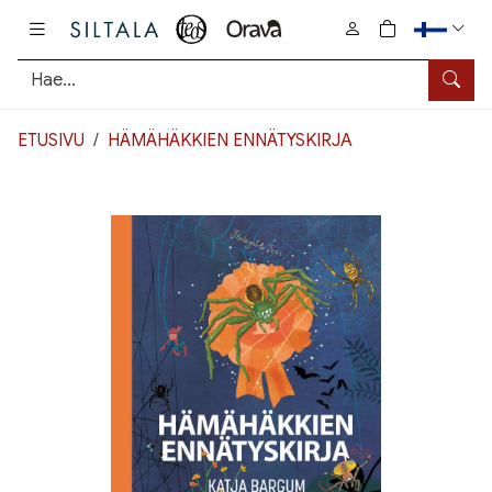
Pääsisältö
0
tuotetta osto
Hae
ETUSIVU
HÄMÄHÄKKIEN ENNÄTYSKIRJA