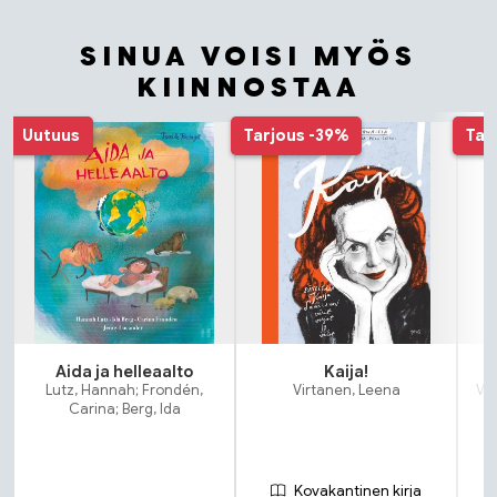
SINUA VOISI MYÖS
KIINNOSTAA
Tuoteluettelon alku
Uutuus
Tarjous
-39%
Tar
Aida ja helleaalto
Kaija!
Lutz, Hannah; Frondén,
Virtanen, Leena
Vir
Carina; Berg, Ida
Kovakantinen kirja