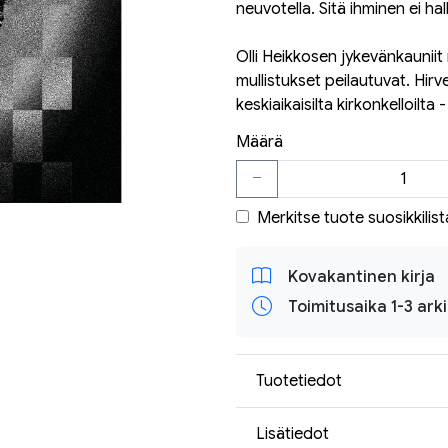
neuvotella. Sitä ihminen ei hall
Olli Heikkosen jykevänkauniit
mullistukset peilautuvat. Hir
keskiaikaisilta kirkonkelloilta 
Määrä
Merkitse tuote suosikkilist
Kovakantinen kirja
Toimitusaika 1-3 ark
Tuotetiedot
Lisätiedot