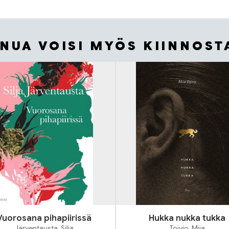
INUA VOISI MYÖS KIINNOST
Vuorosana pihapiirissä
Hukka nukka tukka
Järventausta, Silja
Toivio, Miia