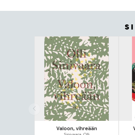
S
Tuoteluettelon alku
Valoon, vihreään
Sinivaara, Olli