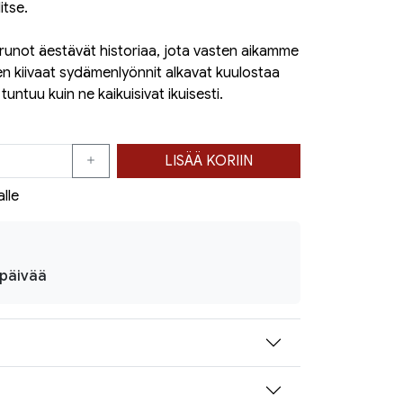
itse.
 runot äestävät historiaa, jota vasten aikamme
ven kiivaat sydämenlyönnit alkavat kuulostaa
- tuntuu kuin ne kaikuisivat ikuisesti.
LISÄÄ KORIIN
alle
ipäivää