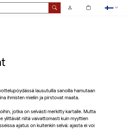
0
tuotetta ostoskorissa
Hae
at
vottelupöydässä lausutuilla sanoilla hamutaan
oina ihmisten mieliin ja pirstovat maata.
oihin, jotka on selvästi merkitty kartalle. Mutta
Ne ylittävät niitä vaivattomasti kuin myyttien
eissa ajatus on kuitenkin selvä: ajasta ei voi