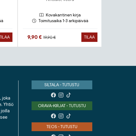
Kovakantinen kirja
Ko
ää
Toimitusaika 1-3 arkipäivää
Toimit
Hinta aiemmin
Hinta nyt
Hinta n
9,90 €
16,90 €
TILAA
TILAA
19,90 €
SILTALA - TUTUSTU
, joka
e. Yhtiö
ORAVA-KIRJAT - TUTUSTU
oilla
isee
TEOS - TUTUSTU