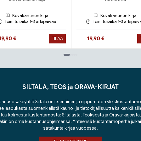
Kovakantinen kirja
Kovakantinen kirja
Toimitusaika 1-3 arkipäivää
Toimitusaika 1-3 arkipäiv
Hinta nyt
Hinta nyt
19,90 €
19,90 €
TILAA
SILTALA, TEOS ja ORAVA-KIRJAT
nnusosakeyhtiö Siltala on itsenäinen ja riippumaton yleiskustantamo
ee laadukasta suomenkielistä kauno- ja tietokirjallisuutta kaikenikäisill
tuu kolmesta kustantamosta: Siltalasta, Teoksesta ja Orava-kirjoista, j
lakin on oma kustannusohjelmansa. Yhteensä kustantamoperhe julka
satakunta kirjaa vuodessa.