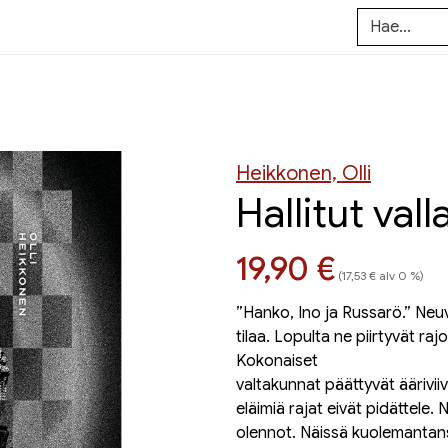
Heikkonen, Olli
Hallitut vall
Hinta nyt
19,90 €
(17,53 € alv 0 %)
”Hanko, Ino ja Russarö.” Neu
tilaa. Lopulta ne piirtyvät raj
Kokonaiset
valtakunnat päättyvät ääriviiv
eläimiä rajat eivät pidättele. 
olennot. Näissä kuolemantanss