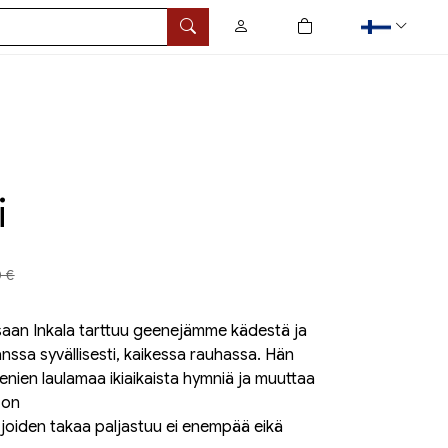
0
tuotetta ostoskorissa
Hae
i
a aiemmin
0 €
an Inkala tarttuu geenejämme kädestä ja
nssa syvällisesti, kaikessa rauhassa. Hän
eenien laulamaa ikiaikaista hymniä ja muuttaa
 on
ja, joiden takaa paljastuu ei enempää eikä