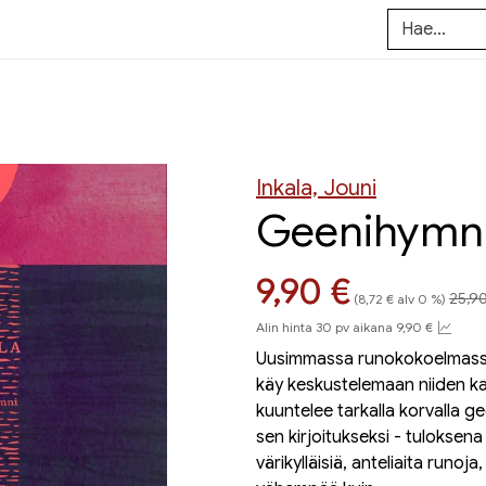
Inkala, Jouni
Geenihymn
Hint
Hinta nyt
9,90 €
25,9
(8,72 € alv 0 %)
Alin hinta 30 pv aikana 9,90 €
Uusimmassa runokokoelmassa
käy keskustelemaan niiden ka
kuuntelee tarkalla korvalla g
sen kirjoitukseksi - tuloksena
värikylläisiä, anteliaita runo