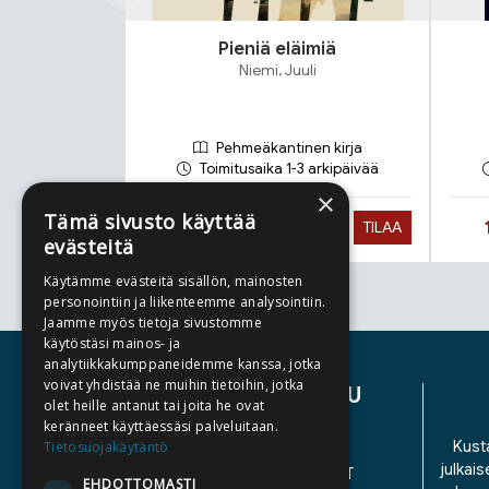
Pieniä eläimiä
Niemi, Juuli
Pehmeäkantinen kirja
Toimitusaika 1-3 arkipäivää
×
Tämä sivusto käyttää
Hinta nyt
23,90 €
TILAA
evästeitä
Käytämme evästeitä sisällön, mainosten
personointiin ja liikenteemme analysointiin.
Tuoteluettelon loppu
Jaamme myös tietoja sivustomme
käytöstäsi mainos- ja
analytiikkakumppaneidemme kanssa, jotka
voivat yhdistää ne muihin tietoihin, jotka
ASIAKASPALVELU
olet heille antanut tai joita he ovat
keränneet käyttäessäsi palveluitaan.
YHTEYSTIEDOT
Kusta
Tietosuojakäytäntö
julkais
YLEISET TOIMITUSEHDOT
EHDOTTOMASTI