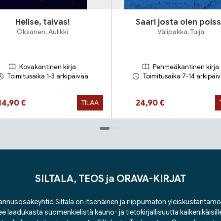
Helise, taivas!
Saari josta olen pois
Oksanen, Aulikki
Välipakka, Tuija
Kovakantinen kirja
Pehmeäkantinen kirja
Toimitusaika 1-3 arkipäivää
Toimitusaika 7-14 arkipäi
Hinta nyt
Hinta nyt
14,90 €
24,90 €
TILAA
SILTALA, TEOS ja ORAVA-KIRJAT
nnusosakeyhtiö Siltala on itsenäinen ja riippumaton yleiskustantamo
ee laadukasta suomenkielistä kauno- ja tietokirjallisuutta kaikenikäisill