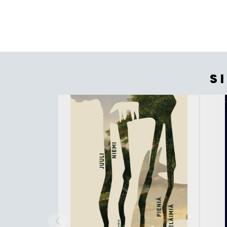
S
Tuoteluettelon alku