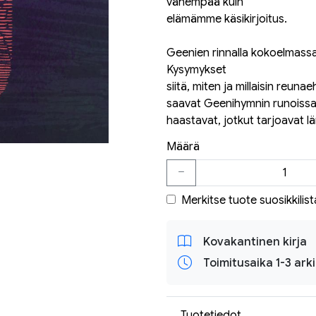
vähempää kuin
elämämme käsikirjoitus.
Geenien rinnalla kokoelmassa k
Kysymykset
siitä, miten ja millaisin reuna
saavat Geenihymnin runoissa v
haastavat, jotkut tarjoavat l
Määrä
Merkitse tuote suosikkilist
Kovakantinen kirja
Toimitusaika 1-3 ark
Tuotetiedot