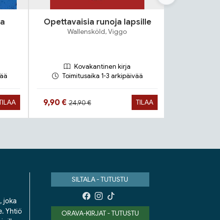
sa
Opettavaisia runoja lapsille
Mene
Wallensköld, Viggo
säi
Huotari
Kovakantinen kirja
Peh
vää
Toimitusaika 1-3 arkipäivää
Toimit
Hinta aiemmin
Hinta nyt
Hinta n
9,90 €
17,90 €
TILAA
TILAA
24,90 €
SILTALA - TUTUSTU
, joka
e. Yhtiö
ORAVA-KIRJAT - TUTUSTU