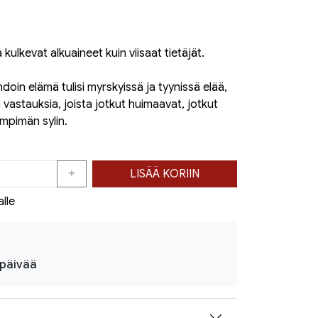
ulkevat alkuaineet kuin viisaat tietäjät.
ehdoin elämä tulisi myrskyissä ja tyynissä elää,
astauksia, joista jotkut huimaavat, jotkut
ämpimän sylin.
LISÄÄ KORIIN
alle
ipäivää