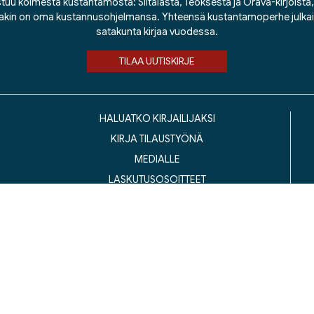
tuu kolmesta kustantamosta: Siltalasta, Teoksesta ja Orava-kirjoista, j
lakin on oma kustannusohjelmansa. Yhteensä kustantamoperhe julka
satakunta kirjaa vuodessa.
TILAA UUTISKIRJE
HALUATKO KIRJAILIJAKSI
KIRJA TILAUSTYÖNÄ
MEDIALLE
LASKUTUSOSOITTEET
ustannusosakeyhtiö Siltala, Suvilahdenkatu 7, 00500 Helsinki
© 2026 Silta