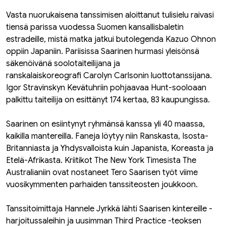
Vasta nuorukaisena tanssimisen aloittanut tulisielu raivasi
tiensä parissa vuodessa Suomen kansallisbaletin
estradeille, mistä matka jatkui butolegenda Kazuo Ohnon
oppiin Japaniin. Pariisissa Saarinen hurmasi yleisönsä
säkenöivänä soolotaiteilijana ja
ranskalaiskoreografi Carolyn Carlsonin luottotanssijana.
Igor Stravinskyn Kevätuhriin pohjaavaa Hunt-sooloaan
palkittu taiteilija on esittänyt 174 kertaa, 83 kaupungissa.
Saarinen on esiintynyt ryhmänsä kanssa yli 40 maassa,
kaikilla mantereilla. Faneja löytyy niin Ranskasta, Isosta-
Britanniasta ja Yhdysvalloista kuin Japanista, Koreasta ja
Etelä-Afrikasta. Kriitikot The New York Timesista The
Australianiin ovat nostaneet Tero Saarisen työt viime
vuosikymmenten parhaiden tanssiteosten joukkoon.
Tanssitoimittaja Hannele Jyrkkä lähti Saarisen kintereille -
harjoitussaleihin ja uusimman Third Practice -teoksen