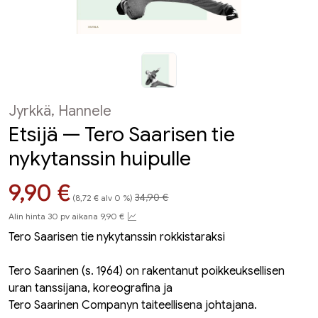
Jyrkkä, Hannele
Etsijä — Tero Saarisen tie
nykytanssin huipulle
Hinta aiemmin
Hinta nyt
9,90 €
34,90 €
(8,72 € alv 0 %)
Alin hinta 30 pv aikana 9,90 €
Tero Saarisen tie nykytanssin rokkistaraksi
Tero Saarinen (s. 1964) on rakentanut poikkeuksellisen
uran tanssijana, koreografina ja
Tero Saarinen Companyn taiteellisena johtajana.