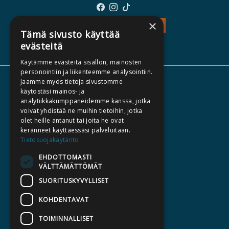
×
TEOS - TUTUSTU
Tämä sivusto käyttää
evästeitä
Käytämme evästeitä sisällön, mainosten
personointiin ja liikenteemme analysointiin.
Jaamme myös tietoja sivustomme
TIETOA MEISTÄ
käytöstäsi mainos- ja
TEKIJÄT
analytiikkakumppaneidemme kanssa, jotka
voivat yhdistää ne muihin tietoihin, jotka
KATALOGIT
olet heille antanut tai joita he ovat
AJANKOHTAISTA
keränneet käyttäessäsi palveluitaan.
Tietosuojakäytäntö
HALUATKO KIRJAILIJAKSI
EHDOTTOMASTI
VÄLTTÄMÄTTÖMÄT
KIRJA TILAUSTYÖNÄ
SUORITUSKYVYLLISET
MEDIALLE
KOHDENTAVAT
LASKUTUSOSOITTEET
TOIMINNALLISET
SILTALA.FI