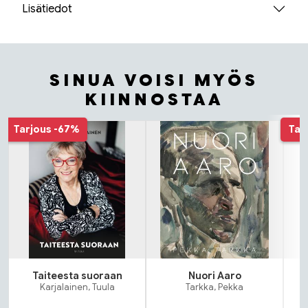
Lisätiedot
SINUA VOISI MYÖS
KIINNOSTAA
Tuoteluettelon alku
Tarjous
-67%
Tar
Taiteesta suoraan
Nuori Aaro
Karjalainen, Tuula
Tarkka, Pekka