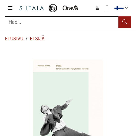
Pääsisältö
0
tuotetta osto
Hae
ETUSIVU
ETSIJÄ