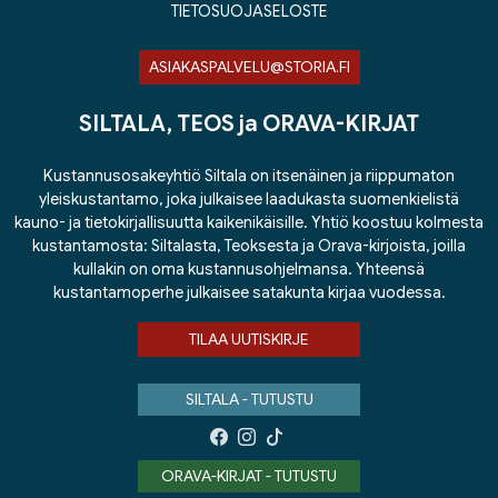
TIETOSUOJASELOSTE
ASIAKASPALVELU@STORIA.FI
SILTALA, TEOS ja ORAVA-KIRJAT
Kustannusosakeyhtiö Siltala on itsenäinen ja riippumaton
yleiskustantamo, joka julkaisee laadukasta suomenkielistä
kauno- ja tietokirjallisuutta kaikenikäisille. Yhtiö koostuu kolmesta
kustantamosta: Siltalasta, Teoksesta ja Orava-kirjoista, joilla
kullakin on oma kustannusohjelmansa. Yhteensä
kustantamoperhe julkaisee satakunta kirjaa vuodessa.
TILAA UUTISKIRJE
SILTALA - TUTUSTU
ORAVA-KIRJAT - TUTUSTU