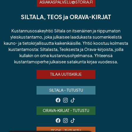
ASIAKASPALVELU@STORIA.FI
SILTALA, TEOS ja ORAVA-KIRJAT
Kustannusosakeyhtiö Siltala on itsenäinen ja riippumaton
yleiskustantamo, joka julkaisee laadukasta suomenkielistä
kauno- ja tietokirjallisuutta kaikenikäisille. Yhtiö koostuu kolmesta
kustantamosta: Siltalasta, Teoksesta ja Orava-kirjoista, joilla
kullakin on oma kustannusohjelmansa. Yhteensä
kustantamoperhe julkaisee satakunta kirjaa vuodessa.
TILAA UUTISKIRJE
SILTALA - TUTUSTU
ORAVA-KIRJAT - TUTUSTU
TEOS - TUTUSTU