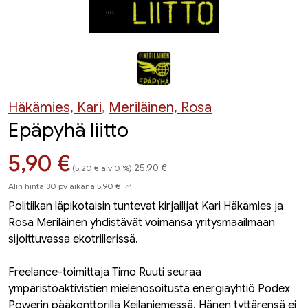
Häkämies, Kari
,
Meriläinen, Rosa
Epäpyhä liitto
Hinta aiemmin
Hinta nyt
5,90 €
25,90 €
(5,20 € alv 0 %)
Alin hinta 30 pv aikana 5,90 €
Politiikan läpikotaisin tuntevat kirjailijat Kari Häkämies ja
Rosa Meriläinen yhdistävät voimansa yritysmaailmaan
sijoittuvassa ekotrillerissä.
Freelance-toimittaja Timo Ruuti seuraa
ympäristöaktivistien mielenosoitusta energiayhtiö Podex
Powerin pääkonttorilla Keilaniemessä. Hänen tyttärensä ei