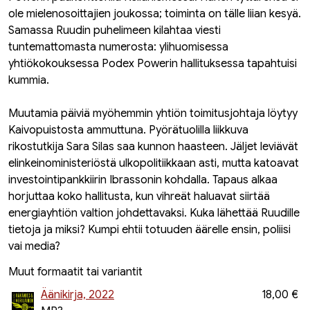
ole mielenosoittajien joukossa; toiminta on tälle liian kesyä.
Samassa Ruudin puhelimeen kilahtaa viesti
tuntemattomasta numerosta: ylihuomisessa
yhtiökokouksessa Podex Powerin hallituksessa tapahtuisi
kummia.
Muutamia päiviä myöhemmin yhtiön toimitusjohtaja löytyy
Kaivopuistosta ammuttuna. Pyörätuolilla liikkuva
rikostutkija Sara Silas saa kunnon haasteen. Jäljet leviävät
elinkeinoministeriöstä ulkopolitiikkaan asti, mutta katoavat
investointipankkiirin Ibrassonin kohdalla. Tapaus alkaa
horjuttaa koko hallitusta, kun vihreät haluavat siirtää
energiayhtiön valtion johdettavaksi. Kuka lähettää Ruudille
tietoja ja miksi? Kumpi ehtii totuuden äärelle ensin, poliisi
vai media?
Muut formaatit tai variantit
Äänikirja, 2022
18,00 €