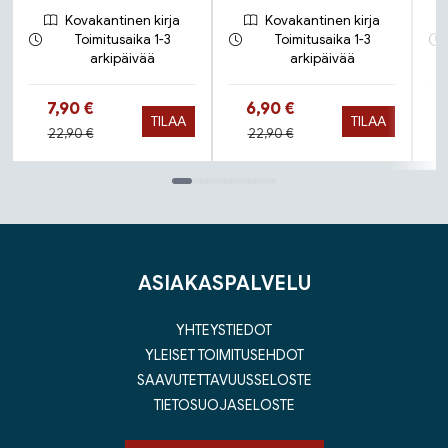
Kovakantinen kirja
Kovakantinen kirja
Toimitusaika 1-3
Toimitusaika 1-3
arkipäivää
arkipäivää
Hinta nyt
Hinta nyt
7,90 €
6,90 €
TILAA
TILAA
Hinta aiemmin
Hinta aiemmin
22,90 €
22,90 €
Tuoteluettelon loppu
ASIAKASPALVELU
YHTEYSTIEDOT
YLEISET TOIMITUSEHDOT
SAAVUTETTAVUUSSELOSTE
TIETOSUOJASELOSTE