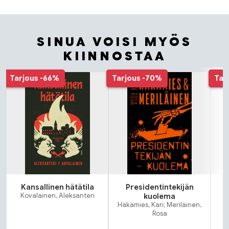
SINUA VOISI MYÖS
KIINNOSTAA
Tuoteluettelon alku
Tarjous
-66%
Tarjous
-70%
Tar
Kansallinen hätätila
Presidentintekijän
Kovalainen, Aleksanteri
kuolema
Häkämies, Kari; Meriläinen,
Rosa