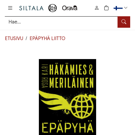
Pääsisältö
0
tuotetta osto
Hae
ETUSIVU
EPÄPYHÄ LIITTO