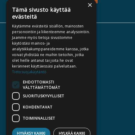
×
Tämä sivusto käyttää
evästeitä
Käytämme evästeitä sisällön, mainosten
personointiin ja liikenteemme analysointiin.
TIETOA MEISTÄ
Jaamme myös tietoja sivustomme
TEKIJÄT
käytöstäsi mainos- ja
analytiikkakumppaneidemme kanssa, jotka
KATALOGIT
voivat yhdistää ne muihin tietoihin, jotka
AJANKOHTAISTA
olet heille antanut tai joita he ovat
keränneet käyttäessäsi palveluitaan.
Tietosuojakäytäntö
HALUATKO KIRJAILIJAKSI
EHDOTTOMASTI
KIRJA TILAUSTYÖNÄ
VÄLTTÄMÄTTÖMÄT
MEDIALLE
SUORITUSKYVYLLISET
LASKUTUSOSOITTEET
KOHDENTAVAT
SILTALA.FI
TOIMINNALLISET
E-JA ÄÄNIKIRJAT
HYVÄKSY KAIKKI
HYLKÄÄ KAIKKI