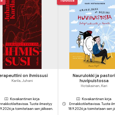
sa
Tulossa
erapeuttini on ihmissusi
Naurulokki ja pastor
Karila, Juhani
huvipuistossa
Hotakainen, Kari
Kovakantinen kirja
Kovakantinen kirja
nnakkotilattavissa. Tuote ilmestyy
Ennakkotilattavissa. Tuote il
.9.2026 ja toimitetaan sen jälkeen.
18.9.2026 ja toimitetaan sen j