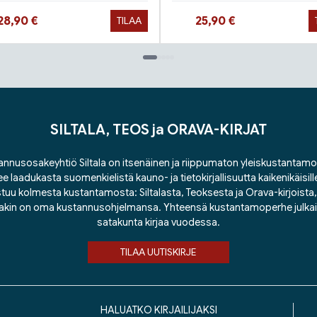
Hinta nyt
Hinta nyt
28,90 €
25,90 €
TILAA
SILTALA, TEOS ja ORAVA-KIRJAT
nnusosakeyhtiö Siltala on itsenäinen ja riippumaton yleiskustantamo
ee laadukasta suomenkielistä kauno- ja tietokirjallisuutta kaikenikäisill
tuu kolmesta kustantamosta: Siltalasta, Teoksesta ja Orava-kirjoista, j
lakin on oma kustannusohjelmansa. Yhteensä kustantamoperhe julka
satakunta kirjaa vuodessa.
TILAA UUTISKIRJE
HALUATKO KIRJAILIJAKSI