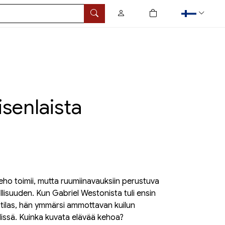
0
tuotetta ostoskorissa
Hae
isenlaista
eho toimii, mutta ruumiinavauksiin perustuva
lisuuden. Kun Gabriel Westonista tuli ensin
a potilas, hän ymmärsi ammottavan kuilun
lissä. Kuinka kuvata elävää kehoa?