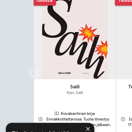
Tulossa
Tulos
Saili
T
Kari, Salli
Kovakantinen kirja
Ennakkotilattavissa. Tuote ilmestyy
E
21.9.2026 ja toimitetaan sen jälkeen.
17
×