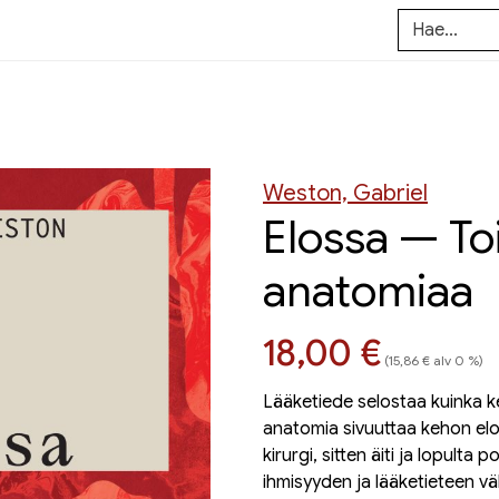
Weston, Gabriel
Elossa — To
anatomiaa
Hinta nyt
18,00 €
(15,86 € alv 0 %)
Lääketiede selostaa kuinka k
anatomia sivuuttaa kehon elol
kirurgi, sitten äiti ja lopult
ihmisyyden ja lääketieteen vä