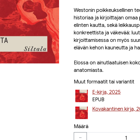
Westonin poikkeuksellinen te
historiaa ja kirjoittajan oma
elinten kautta, sekä leikkau
konkreettista ja väkevää: luu
kirjoittamisessa on myös suur
elävän kehon kauneutta ja ha
Elossa on ainutlaatuisen koko
anatomiasta.
Muut formaatit tai variantit
E-kirja, 2025
EPUB
Kovakantinen kirja, 
Määrä