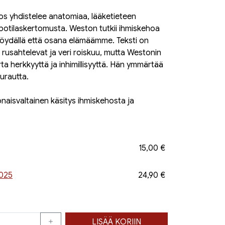
os yhdistelee anatomiaa, lääketieteen
a potilaskertomusta. Weston tutkii ihmiskehoa
spöydällä että osana elämäämme. Teksti on
t rusahtelevat ja veri roiskuu, mutta Westonin
ta herkkyyttä ja inhimillisyyttä. Hän ymmärtää
urautta.
naisvaltainen käsitys ihmiskehosta ja
15,00 €
2025
24,90 €
LISÄÄ KORIIN