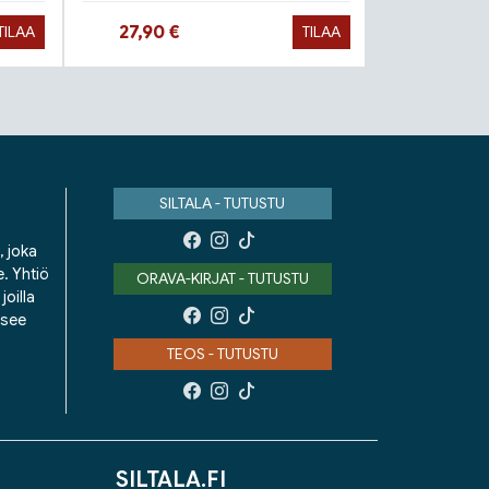
Hinta nyt
Hinta 
27,90 €
9,90 €
TILAA
TILAA
SILTALA - TUTUSTU
, joka
e. Yhtiö
ORAVA-KIRJAT - TUTUSTU
oilla
isee
TEOS - TUTUSTU
SILTALA.FI