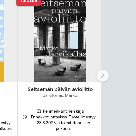
Tulossa
i
Seitsemän päivän avioliitto
Lok
Järvikallas, Marko
S
Pehmeäkantinen kirja
Ennakkotilattavissa. Tuote ilmestyy
mestyy
28.8.2026 ja toimitetaan sen
älkeen.
jälkeen.
Toimit