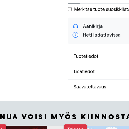
Merkitse tuote suosikkilist
Äänikirja
Heti ladattavissa
Tuotetiedot
Lisätiedot
Saavutettavuus
INUA VOISI MYÖS KIINNOST