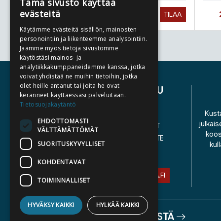
Tämä sivusto käyttää
evästeitä
Hinta nyt
27,90 €
TILAA
Käytämme evästeitä sisällön, mainosten
personointiin ja liikenteemme analysointiin.
Jaamme myös tietoja sivustomme
Tuoteluettelon loppu
käytöstäsi mainos- ja
analytiikkakumppaneidemme kanssa, jotka
voivat yhdistää ne muihin tietoihin, jotka
olet heille antanut tai joita he ovat
ASIAKASPALVELU
keränneet käyttäessäsi palveluitaan.
Tietosuojakäytäntö
YHTEYSTIEDOT
Kusta
EHDOTTOMASTI
julkais
YLEISET TOIMITUSEHDOT
VÄLTTÄMÄTTÖMÄT
koos
SAAVUTETTAVUUSSELOSTE
SUORITUSKYVYLLISET
kul
TIETOSUOJASELOSTE
KOHDENTAVAT
ASIAKASPALVELU@STORIA.FI
TOIMINNALLISET
HYVÄKSY KAIKKI
HYLKÄÄ KAIKKI
TIETOA MEISTÄ