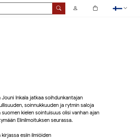
0
tuotetta ostoskorissa
Hae
ouni Inkala jatkaa soihdunkantajan
lullisuuden, soinnukkuuden ja rytmin saloja
tä suomen kielen sointuisuus olisi vanhan ajan
ttymään Elinilmoituksen seurassa.
kirjassa esiin ilmiöiden