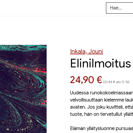
Inkala, Jouni
Elinilmoitus
Hinta nyt
24,90 €
(21,94 € alv 0 %)
Uudessa runokokoelmassaan J
velvollisuuttaan kielemme lau
avaten. Jos joku kuvitteli, et
tuote, hän on tervetullut yllä
Elämän yllätysluonne pursuaa 