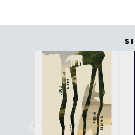
S
Tuoteluettelon alku