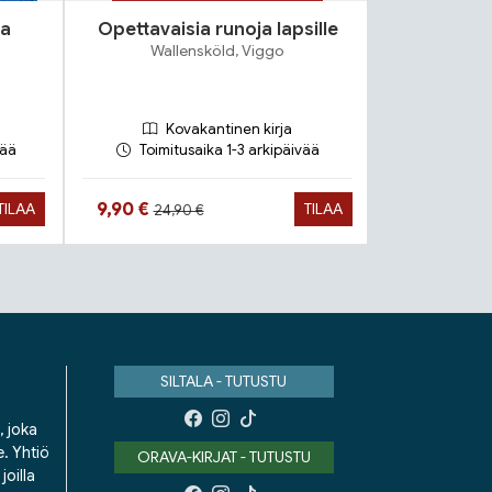
sa
Opettavaisia runoja lapsille
G
Wallensköld, Viggo
I
Kovakantinen kirja
Ko
vää
Toimitusaika 1-3 arkipäivää
Toimit
Hinta aiemmin
Hint
Hinta nyt
Hinta nyt
9,90 €
9,90 €
TILAA
TILAA
24,90 €
25,9
SILTALA - TUTUSTU
, joka
e. Yhtiö
ORAVA-KIRJAT - TUTUSTU
oilla