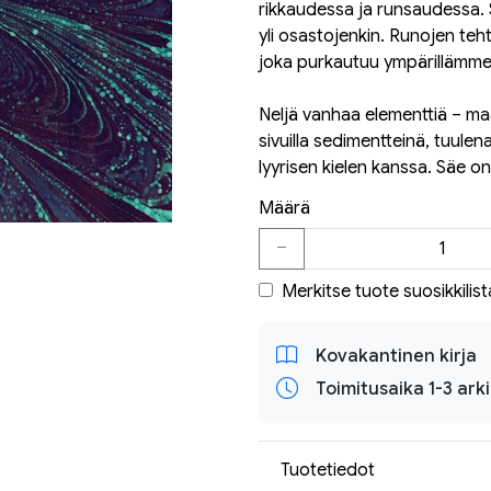
rikkaudessa ja runsaudessa.
yli osastojenkin. Runojen teh
joka purkautuu ympärillämme,
Neljä vanhaa elementtiä – maa,
sivuilla sedimentteinä, tuulen
lyyrisen kielen kanssa. Säe on
Määrä
Merkitse tuote suosikkilist
Kovakantinen kirja
Toimitusaika 1-3 ark
Tuotetiedot