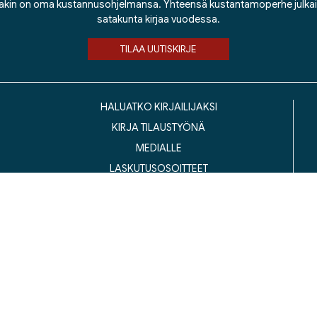
lakin on oma kustannusohjelmansa. Yhteensä kustantamoperhe julka
satakunta kirjaa vuodessa.
TILAA UUTISKIRJE
HALUATKO KIRJAILIJAKSI
KIRJA TILAUSTYÖNÄ
MEDIALLE
LASKUTUSOSOITTEET
ustannusosakeyhtiö Siltala, Suvilahdenkatu 7, 00500 Helsinki
© 2026 Silta