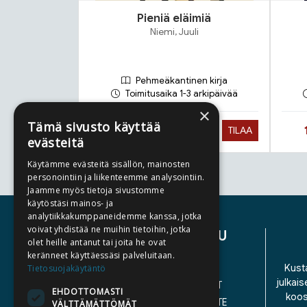
Pieniä eläimiä
Niemi, Juuli
Pehmeäkantinen kirja
Toimitusaika 1-3 arkipäivää
×
Tämä sivusto käyttää
Hinta nyt
23,90 €
TILAA
evästeitä
Käytämme evästeitä sisällön, mainosten
personointiin ja liikenteemme analysointiin.
Tuoteluettelon loppu
Jaamme myös tietoja sivustomme
käytöstäsi mainos- ja
analytiikkakumppaneidemme kanssa, jotka
voivat yhdistää ne muihin tietoihin, jotka
ASIAKASPALVELU
olet heille antanut tai joita he ovat
keränneet käyttäessäsi palveluitaan.
YHTEYSTIEDOT
Kusta
Tietosuojakäytäntö
julkais
YLEISET TOIMITUSEHDOT
EHDOTTOMASTI
koos
SAAVUTETTAVUUSSELOSTE
VÄLTTÄMÄTTÖMÄT