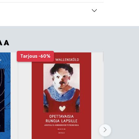
AA
Tarjous
-60%
Tarjous
-62%