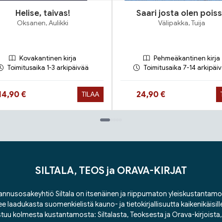
Helise, taivas!
Saari josta olen pois
Oksanen, Aulikki
Välipakka, Tuija
Kovakantinen kirja
Pehmeäkantinen kirja
Toimitusaika 1-3 arkipäivää
Toimitusaika 7-14 arkipäi
Hinta nyt
Hinta nyt
14,90 €
24,90 €
TILAA
SILTALA, TEOS ja ORAVA-KIRJAT
nnusosakeyhtiö Siltala on itsenäinen ja riippumaton yleiskustantamo
ee laadukasta suomenkielistä kauno- ja tietokirjallisuutta kaikenikäisill
tuu kolmesta kustantamosta: Siltalasta, Teoksesta ja Orava-kirjoista, j