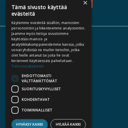
×
TEOS - TUTUSTU
Tämä sivusto käyttää
evästeitä
Käytämme evästeitä sisällön, mainosten
personointiin ja liikenteemme analysointiin.
Jaamme myös tietoja sivustomme
TIETOA MEISTÄ
käytöstäsi mainos- ja
analytiikkakumppaneidemme kanssa, jotka
TEKIJÄT
voivat yhdistää ne muihin tietoihin, jotka
KATALOGIT
olet heille antanut tai joita he ovat
keränneet käyttäessäsi palveluitaan.
AJANKOHTAISTA
Tietosuojakäytäntö
EHDOTTOMASTI
HALUATKO KIRJAILIJAKSI
VÄLTTÄMÄTTÖMÄT
KIRJA TILAUSTYÖNÄ
SUORITUSKYVYLLISET
MEDIALLE
KOHDENTAVAT
LASKUTUSOSOITTEET
TOIMINNALLISET
SILTALA.FI
HYVÄKSY KAIKKI
HYLKÄÄ KAIKKI
E-JA ÄÄNIKIRJAT