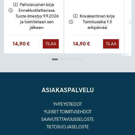
Pahvisivuinen kirja
Ennakkotilattavissa.
Tuote ilmestyy 9.9.2026
Kovakantinen kirja
ja toimitetaan sen
Toimitusaika 1-3
jälkeen.
arkipäivää
Hinta nyt
Hinta nyt
14,90 €
14,90 €
TILAA
TILAA
Tuoteluettelon loppu
ASIAKASPALVELU
YHTEYSTIEDOT
YLEISET TOIMITUSEHDOT
SAAVUTETTAVUUSSELOSTE
TIETOSUOJASELOSTE