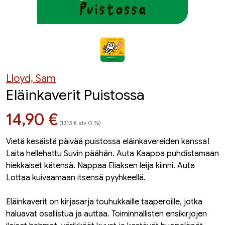
Lloyd, Sam
Eläinkaverit Puistossa
Hinta nyt
14,90 €
(13,13 € alv 0 %)
Vietä kesäistä päivää puistossa eläinkavereiden kanssa!
Laita hellehattu Suvin päähän. Auta Kaapoa puhdistamaan
hiekkaiset kätensä. Nappaa Eliaksen leija kiinni. Auta
Lottaa kuivaamaan itsensä pyyhkeellä.
Eläinkaverit on kirjasarja touhukkaille taaperoille, jotka
haluavat osallistua ja auttaa. Toiminnallisten ensikirjojen