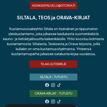
ASIAKASPALVELU@STORIA.FI
SILTALA, TEOS ja ORAVA-KIRJAT
Kustannusosakeyhtiö Siltala on itsenäinen ja riippumaton
yleiskustantamo, joka julkaisee laadukasta suomenkielistä
kauno- ja tietokirjallisuutta kaikenikäisille. Yhtiö koostuu kolmesta
kustantamosta: Siltalasta, Teoksesta ja Orava-kirjoista, joilla
kullakin on oma kustannusohjelmansa. Yhteensä
kustantamoperhe julkaisee satakunta kirjaa vuodessa.
TILAA UUTISKIRJE
SILTALA - TUTUSTU
ORAVA-KIRJAT - TUTUSTU