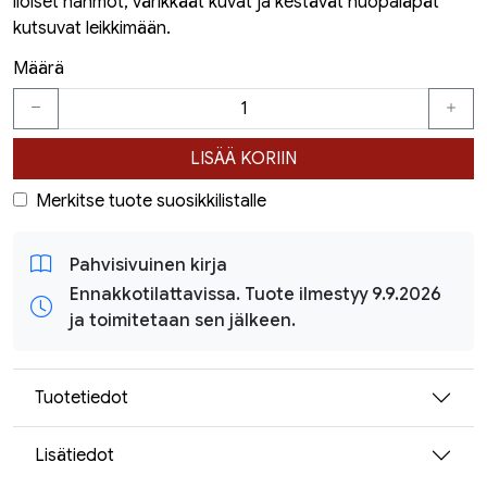
iloiset hahmot, värikkäät kuvat ja kestävät huopaläpät
kutsuvat leikkimään.
Määrä
LISÄÄ KORIIN
Merkitse tuote suosikkilistalle
Pahvisivuinen kirja
Ennakkotilattavissa. Tuote ilmestyy 9.9.2026
ja toimitetaan sen jälkeen.
Tuotetiedot
Lisätiedot