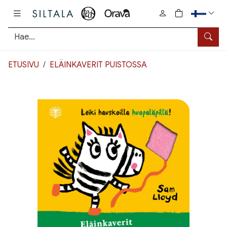
Pääsisältö
0
tuotetta osto
Hae
ETUSIVU
ELÄINKAVERIT PUISTOSSA