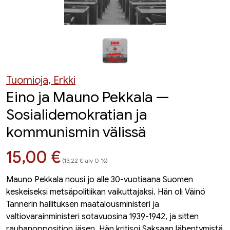
Tuomioja, Erkki
Eino ja Mauno Pekkala —
Sosialidemokratian ja
kommunismin välissä
Hinta nyt
15,00 €
(13,22 € alv 0 %)
Mauno Pekkala nousi jo alle 30-vuotiaana Suomen
keskeiseksi metsäpolitiikan vaikuttajaksi. Hän oli Väinö
Tannerin hallituksen maatalousministeri ja
valtiovarainministeri sotavuosina 1939-1942, ja sitten
rauhanopposition jäsen. Hän kritisoi Saksaan lähentymistä