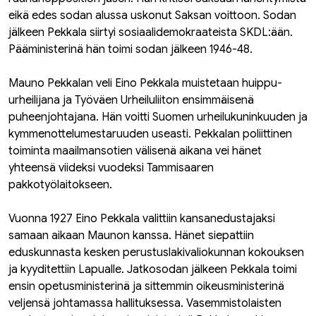
eikä edes sodan alussa uskonut Saksan voittoon. Sodan
jälkeen Pekkala siirtyi sosiaalidemokraateista SKDL:ään.
Pääministerinä hän toimi sodan jälkeen 1946-48.
Mauno Pekkalan veli Eino Pekkala muistetaan huippu-
urheilijana ja Työväen Urheiluliiton ensimmäisenä
puheenjohtajana. Hän voitti Suomen urheilukuninkuuden ja
kymmenottelumestaruuden useasti. Pekkalan poliittinen
toiminta maailmansotien välisenä aikana vei hänet
yhteensä viideksi vuodeksi Tammisaaren
pakkotyölaitokseen.
Vuonna 1927 Eino Pekkala valittiin kansanedustajaksi
samaan aikaan Maunon kanssa. Hänet siepattiin
eduskunnasta kesken perustuslakivaliokunnan kokouksen
ja kyyditettiin Lapualle. Jatkosodan jälkeen Pekkala toimi
ensin opetusministerinä ja sittemmin oikeusministerinä
veljensä johtamassa hallituksessa. Vasemmistolaisten