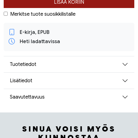
LISÄÄ KORIIN
Merkitse tuote suosikkilistalle
E-kirja, EPUB
Heti ladattavissa
Tuotetiedot
Lisätiedot
Saavutettavuus
SINUA VOISI MYÖS
KIINNOSTAA