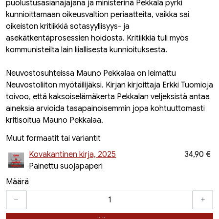
puolustusasianajajana ja ministerinä Pekkala pyrki
kunnioittamaan oikeusvaltion periaatteita, vaikka sai
oikeiston kritiikkiä sotasyyllisyys- ja
asekätkentäprosessien hoidosta. Kritiikkiä tuli myös
kommunisteilta lain liiallisesta kunnioituksesta.
Neuvostosuhteissa Mauno Pekkalaa on leimattu
Neuvostoliiton myötäilijäksi. Kirjan kirjoittaja Erkki Tuomioja
toivoo, että kaksoiselämäkerta Pekkalan veljeksistä antaa
aineksia arvioida tasapainoisemmin jopa kohtuuttomasti
kritisoitua Mauno Pekkalaa.
Muut formaatit tai variantit
Kovakantinen kirja, 2025
34,90 €
Painettu suojapaperi
Määrä