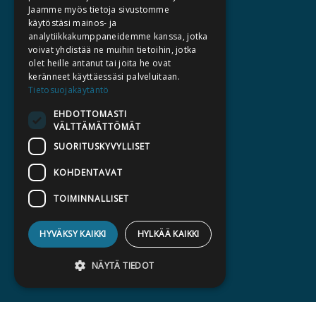
Jaamme myös tietoja sivustomme
TIETOA MEISTÄ
käytöstäsi mainos- ja
analytiikkakumppaneidemme kanssa, jotka
TEKIJÄT
voivat yhdistää ne muihin tietoihin, jotka
KATALOGIT
olet heille antanut tai joita he ovat
keränneet käyttäessäsi palveluitaan.
AJANKOHTAISTA
Tietosuojakäytäntö
EHDOTTOMASTI
HALUATKO KIRJAILIJAKSI
VÄLTTÄMÄTTÖMÄT
KIRJA TILAUSTYÖNÄ
SUORITUSKYVYLLISET
MEDIALLE
KOHDENTAVAT
LASKUTUSOSOITTEET
TOIMINNALLISET
SILTALA.FI
HYVÄKSY KAIKKI
HYLKÄÄ KAIKKI
E-JA ÄÄNIKIRJAT
ENNAKKOTILATTAVAT
NÄYTÄ TIEDOT
LAHJAKORTTI