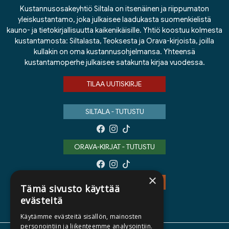
Kustannusosakeyhtiö Siltala on itsenäinen ja riippumaton
yleiskustantamo, joka julkaisee laadukasta suomenkielistä
kauno- ja tietokirjallisuutta kaikenikäisille. Yhtiö koostuu kolmesta
kustantamosta: Siltalasta, Teoksesta ja Orava-kirjoista, joilla
kullakin on oma kustannusohjelmansa. Yhteensä
kustantamoperhe julkaisee satakunta kirjaa vuodessa.
TILAA UUTISKIRJE
SILTALA - TUTUSTU
ORAVA-KIRJAT - TUTUSTU
×
TEOS - TUTUSTU
Tämä sivusto käyttää
evästeitä
Käytämme evästeitä sisällön, mainosten
personointiin ja liikenteemme analysointiin.