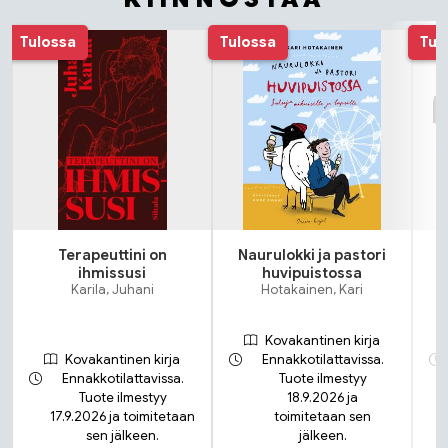
Tuoteluettelon alku
Tulossa
Tulossa
Tul
Terapeuttini on
Naurulokki ja pastori
ihmissusi
huvipuistossa
Karila, Juhani
Hotakainen, Kari
Kovakantinen kirja
Kovakantinen kirja
Ennakkotilattavissa.
Ennakkotilattavissa.
Tuote ilmestyy
Tuote ilmestyy
18.9.2026 ja
17.9.2026 ja toimitetaan
toimitetaan sen
sen jälkeen.
jälkeen.