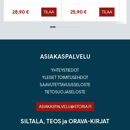
Hinta nyt
Hinta nyt
28,90 €
25,90 €
TILAA
TILAA
Tuoteluettelon loppu
ASIAKASPALVELU
YHTEYSTIEDOT
YLEISET TOIMITUSEHDOT
SAAVUTETTAVUUSSELOSTE
TIETOSUOJASELOSTE
ASIAKASPALVELU@STORIA.FI
SILTALA, TEOS ja ORAVA-KIRJAT