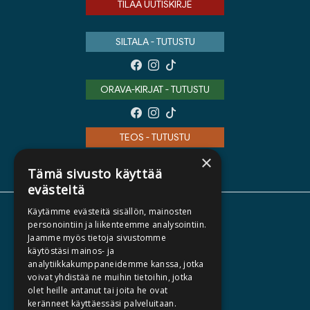
TILAA UUTISKIRJE
SILTALA - TUTUSTU
ORAVA-KIRJAT - TUTUSTU
TEOS - TUTUSTU
×
Tämä sivusto käyttää
evästeitä
Käytämme evästeitä sisällön, mainosten
TIETOA MEISTÄ
personointiin ja liikenteemme analysointiin.
Jaamme myös tietoja sivustomme
TEKIJÄT
käytöstäsi mainos- ja
KATALOGIT
analytiikkakumppaneidemme kanssa, jotka
voivat yhdistää ne muihin tietoihin, jotka
AJANKOHTAISTA
olet heille antanut tai joita he ovat
keränneet käyttäessäsi palveluitaan.