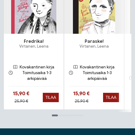
Fredrika!
Paraske!
Virtanen, Leena
Virtanen, Leena
Kovakantinen kirja
Kovakantinen kirja
Toimitusaika 1-3
Toimitusaika 1-3
arkipäivää
arkipäivää
Hinta nyt
Hinta nyt
15,90 €
15,90 €
TILAA
TILAA
Hinta aiemmin
Hinta aiemmin
25,90 €
25,90 €
Tuoteluettelon loppu