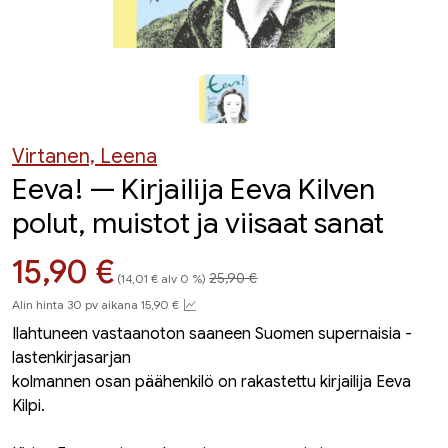
Virtanen, Leena
Eeva! — Kirjailija Eeva Kilven
polut, muistot ja viisaat sanat
Hinta aiemmin
Hinta nyt
15,90 €
25,90 €
(14,01 € alv 0 %)
Alin hinta 30 pv aikana 15,90 €
Ilahtuneen vastaanoton saaneen Suomen supernaisia -
lastenkirjasarjan
kolmannen osan päähenkilö on rakastettu kirjailija Eeva
Kilpi.