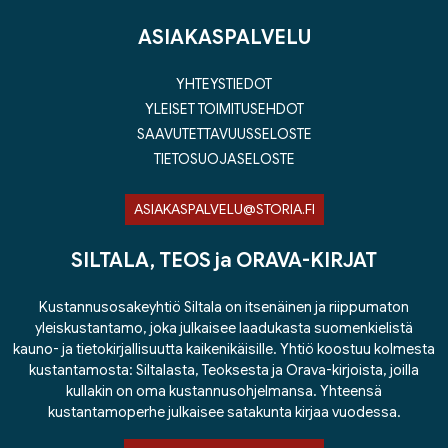
ASIAKASPALVELU
YHTEYSTIEDOT
YLEISET TOIMITUSEHDOT
SAAVUTETTAVUUSSELOSTE
TIETOSUOJASELOSTE
ASIAKASPALVELU@STORIA.FI
SILTALA, TEOS ja ORAVA-KIRJAT
Kustannusosakeyhtiö Siltala on itsenäinen ja riippumaton
yleiskustantamo, joka julkaisee laadukasta suomenkielistä
kauno- ja tietokirjallisuutta kaikenikäisille. Yhtiö koostuu kolmesta
kustantamosta: Siltalasta, Teoksesta ja Orava-kirjoista, joilla
kullakin on oma kustannusohjelmansa. Yhteensä
kustantamoperhe julkaisee satakunta kirjaa vuodessa.