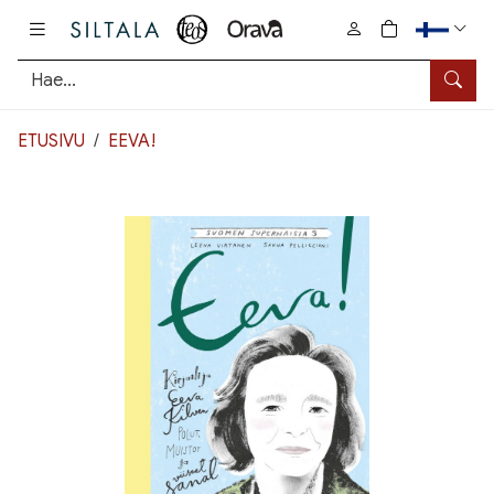
Pääsisältö
0
tuotetta osto
Hae
ETUSIVU
EEVA!