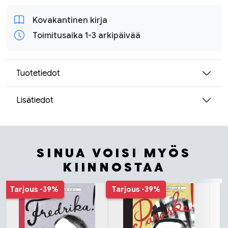
Kovakantinen kirja
Toimitusaika 1-3 arkipäivää
Tuotetiedot
Lisätiedot
SINUA VOISI MYÖS
KIINNOSTAA
Tuoteluettelon alku
Tarjous
-39%
Tarjous
-39%