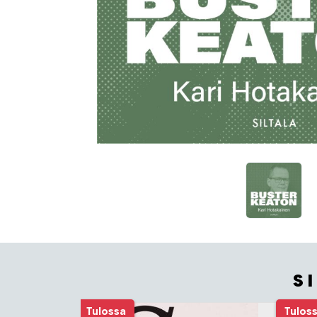
S
Tuoteluettelon alku
Tulossa
Tulos