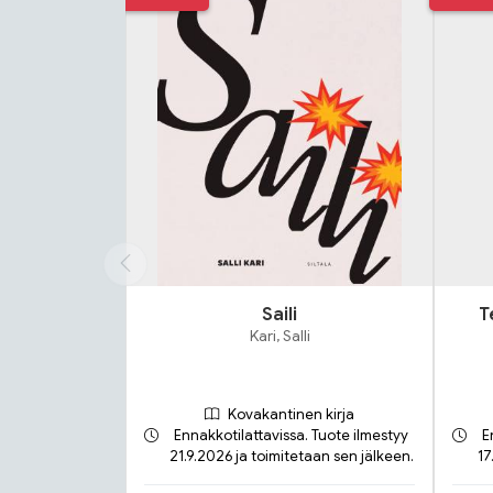
Saili
T
Kari, Salli
Kovakantinen kirja
Ennakkotilattavissa. Tuote ilmestyy
E
21.9.2026 ja toimitetaan sen jälkeen.
17