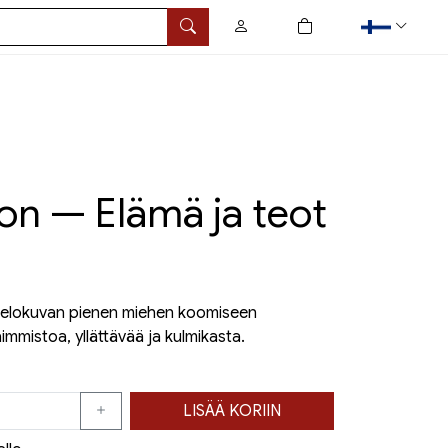
0
tuotetta ostoskorissa
Hae
on — Elämä ja teot
n elokuvan pienen miehen koomiseen
mmistoa, yllättävää ja kulmikasta.
LISÄÄ KORIIN