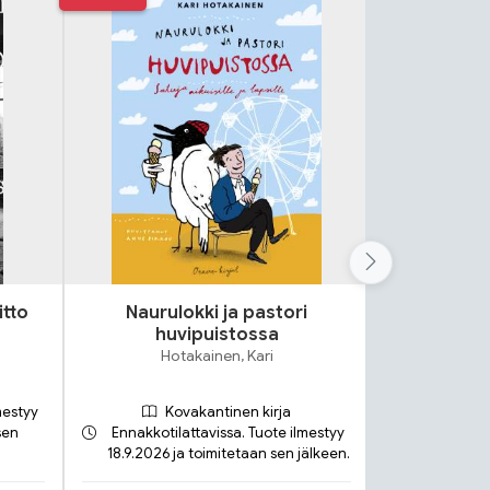
itto
Naurulokki ja pastori
Lok
huvipuistossa
S
Hotakainen, Kari
mestyy
Kovakantinen kirja
sen
Ennakkotilattavissa. Tuote ilmestyy
18.9.2026 ja toimitetaan sen jälkeen.
Toimit