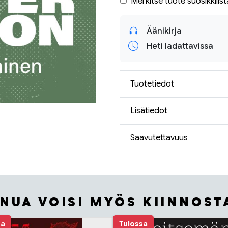
Merkitse tuote suosikkilist
Äänikirja
Heti ladattavissa
Tuotetiedot
Lisätiedot
Saavutettavuus
INUA VOISI MYÖS KIINNOST
sa
Tulossa