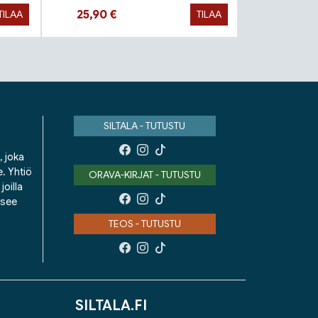
Hinta nyt
Hinta 
25,90 €
9,90 €
TILAA
TILAA
SILTALA - TUTUSTU
, joka
e. Yhtiö
ORAVA-KIRJAT - TUTUSTU
oilla
isee
TEOS - TUTUSTU
SILTALA.FI