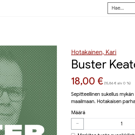
Hotakainen, Kari
Buster Keat
Hinta nyt
18,00 €
(15,86 € alv 0 %)
Sepitteellinen sukellus mykä
maailmaan. Hotakaisen parhai
Määrä