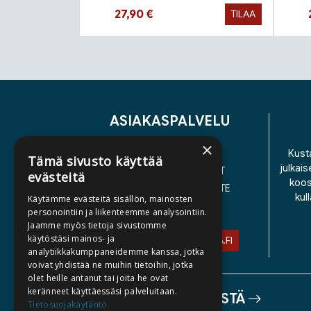
Hinta nyt
27,90 €
TILAA
Tuoteluettelon loppu
ASIAKASPALVELU
×
YHTEYSTIEDOT
Kusta
Tämä sivusto käyttää
julkais
YLEISET TOIMITUSEHDOT
evästeitä
koos
SAAVUTETTAVUUSSELOSTE
kul
Käytämme evästeitä sisällön, mainosten
TIETOSUOJASELOSTE
personointiin ja liikenteemme analysointiin.
Jaamme myös tietoja sivustomme
käytöstäsi mainos- ja
ASIAKASPALVELU@STORIA.FI
analytiikkakumppaneidemme kanssa, jotka
voivat yhdistää ne muihin tietoihin, jotka
olet heille antanut tai joita he ovat
keränneet käyttäessäsi palveluitaan.
TIETOA MEISTÄ
Tietosuojakäytäntö