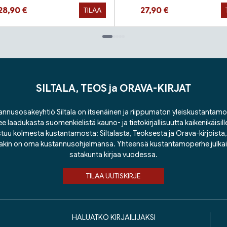
Hinta nyt
Hinta nyt
28,90 €
27,90 €
TILAA
SILTALA, TEOS ja ORAVA-KIRJAT
nnusosakeyhtiö Siltala on itsenäinen ja riippumaton yleiskustantamo
ee laadukasta suomenkielistä kauno- ja tietokirjallisuutta kaikenikäisill
tuu kolmesta kustantamosta: Siltalasta, Teoksesta ja Orava-kirjoista, j
lakin on oma kustannusohjelmansa. Yhteensä kustantamoperhe julka
satakunta kirjaa vuodessa.
TILAA UUTISKIRJE
HALUATKO KIRJAILIJAKSI