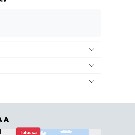
alle
AA
Tulossa