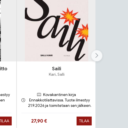
itto
Saili
Lok
Kari, Salli
S
mestyy
Kovakantinen kirja
sen
Ennakkotilattavissa. Tuote ilmestyy
21.9.2026 ja toimitetaan sen jälkeen.
Toimit
Hinta nyt
Hinta 
27,90 €
9,90 €
TILAA
TILAA