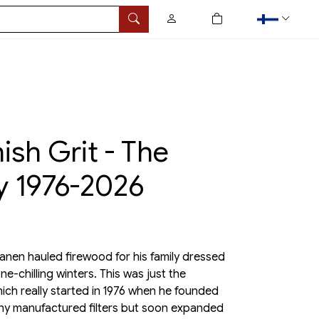
0
tuotetta ostoskorissa
Hae
nish Grit - The
ry 1976-2026
anen hauled firewood for his family dressed
ne-chilling winters. This was just the
which really started in 1976 when he founded
pany manufactured filters but soon expanded