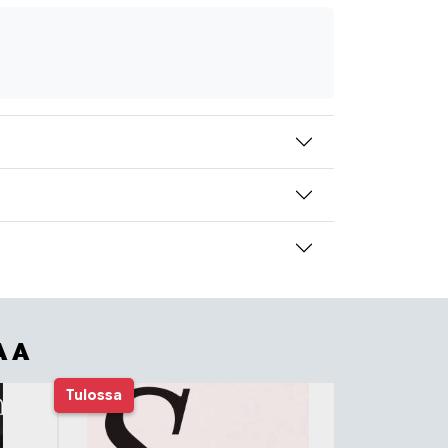
AA
Tulossa