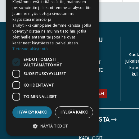
Käytämme evästeitä sisällön, mainosten
personointiin ja liikenteemme analysointiin.
Jaamme myös tietoja sivustomme
Tuoteluettelon loppu
käytöstäsi mainos- ja
analytiikkakumppaneidemme kanssa, jotka
voivat yhdistää ne muihin tietoihin, jotka
olet heille antanut tai joita he ovat
ASIAKASPALVELU
keränneet käyttäessäsi palveluitaan.
Tietosuojakäytäntö
YHTEYSTIEDOT
Kusta
EHDOTTOMASTI
julkais
YLEISET TOIMITUSEHDOT
VÄLTTÄMÄTTÖMÄT
koos
SAAVUTETTAVUUSSELOSTE
SUORITUSKYVYLLISET
kul
TIETOSUOJASELOSTE
KOHDENTAVAT
ASIAKASPALVELU@STORIA.FI
TOIMINNALLISET
HYVÄKSY KAIKKI
HYLKÄÄ KAIKKI
TIETOA MEISTÄ
NÄYTÄ TIEDOT
TEKIJÄT
KATALOGIT