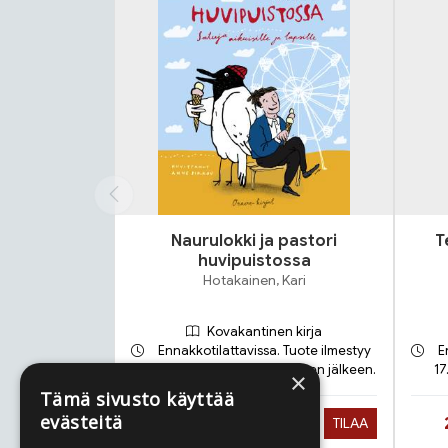
Naurulokki ja pastori
T
huvipuistossa
Hotakainen, Kari
Kovakantinen kirja
Ennakkotilattavissa. Tuote ilmestyy
E
18.9.2026 ja toimitetaan sen jälkeen.
17
×
Tämä sivusto käyttää
evästeitä
Hinta nyt
25,90 €
TILAA