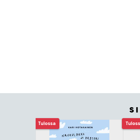
S
Tuoteluettelon alku
Tulossa
Tulos