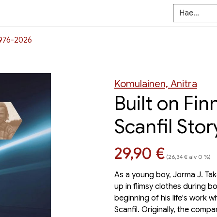
1976-2026
Komulainen, Anitra
Built on Fin
Scanfil Sto
Hinta nyt
29,90 €
(26,34 € alv 0 %)
As a young boy, Jorma J. Tak
up in flimsy clothes during bo
beginning of his life's work 
Scanfil. Originally, the com