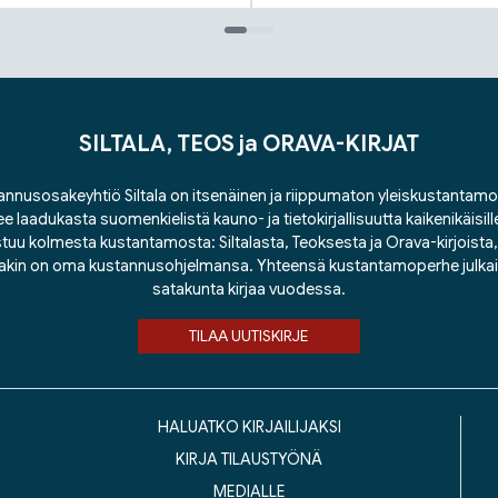
SILTALA, TEOS ja ORAVA-KIRJAT
nnusosakeyhtiö Siltala on itsenäinen ja riippumaton yleiskustantamo
ee laadukasta suomenkielistä kauno- ja tietokirjallisuutta kaikenikäisill
tuu kolmesta kustantamosta: Siltalasta, Teoksesta ja Orava-kirjoista, j
lakin on oma kustannusohjelmansa. Yhteensä kustantamoperhe julka
satakunta kirjaa vuodessa.
TILAA UUTISKIRJE
HALUATKO KIRJAILIJAKSI
KIRJA TILAUSTYÖNÄ
MEDIALLE