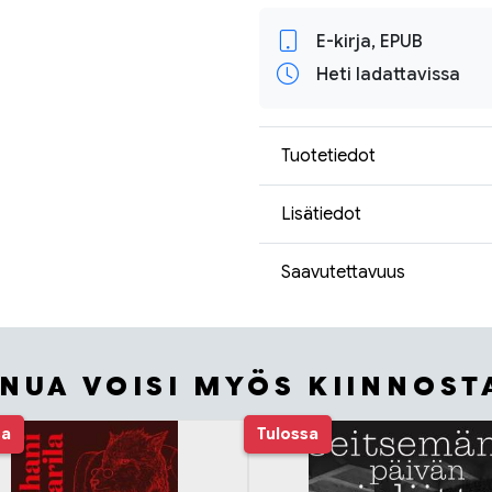
E-kirja, EPUB
Heti ladattavissa
Tuotetiedot
Lisätiedot
Saavutettavuus
INUA VOISI MYÖS KIINNOST
sa
Tulossa