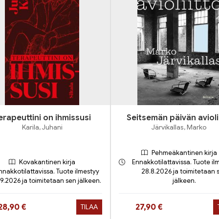
erapeuttini on ihmissusi
Seitsemän päivän avioli
Karila, Juhani
Järvikallas, Marko
Pehmeäkantinen kirja
Kovakantinen kirja
Ennakkotilattavissa. Tuote il
nnakkotilattavissa. Tuote ilmestyy
28.8.2026 ja toimitetaan 
.9.2026 ja toimitetaan sen jälkeen.
jälkeen.
Hinta nyt
Hinta nyt
28,90 €
27,90 €
TILAA