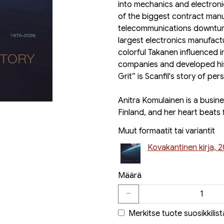
into mechanics and electron
of the biggest contract manuf
telecommunications downturn
largest electronics manufact
colorful Takanen influenced 
companies and developed his h
Grit” is Scanfil's story of p
Anitra Komulainen is a busin
Finland, and her heart beats
Muut formaatit tai variantit
Kovakantinen kirja, 
Määrä
Merkitse tuote suosikkilist