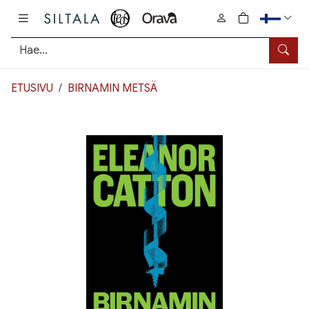
Pääsisältö
0
tuotetta osto
Hae
ETUSIVU
BIRNAMIN METSÄ