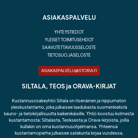
ASIAKASPALVELU
YHTEYSTIEDOT
YLEISET TOIMITUSEHDOT
SAAVUTETTAVUUSSELOSTE
TIETOSUOJASELOSTE
ASIAKASPALVELU@STORIA.FI
SILTALA, TEOS ja ORAVA-KIRJAT
Kustannusosakeyhtiö Siltala on itsenäinen ja riippumaton
yleiskustantamo, joka julkaisee laadukasta suomenkielistä
kauno- ja tietokirjallisuutta kaikenikäisille. Yhtiö koostuu kolmesta
kustantamosta: Siltalasta, Teoksesta ja Orava-kirjoista, joilla
kullakin on oma kustannusohjelmansa. Yhteensä
kustantamoperhe julkaisee satakunta kirjaa vuodessa.