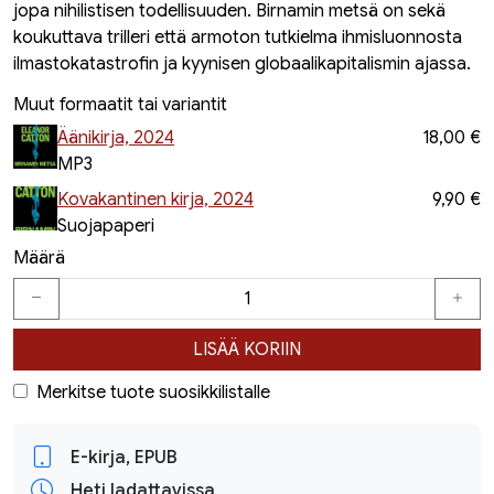
jopa nihilistisen todellisuuden. Birnamin metsä on sekä
koukuttava trilleri että armoton tutkielma ihmisluonnosta
ilmastokatastrofin ja kyynisen globaalikapitalismin ajassa.
Muut formaatit tai variantit
Äänikirja, 2024
18,00 €
MP3
Kovakantinen kirja, 2024
9,90 €
Suojapaperi
Määrä
LISÄÄ KORIIN
Merkitse tuote suosikkilistalle
E-kirja, EPUB
Heti ladattavissa