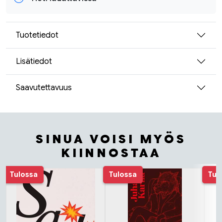
Tuotetiedot
Lisätiedot
Saavutettavuus
SINUA VOISI MYÖS
KIINNOSTAA
Tuoteluettelon alku
Tulossa
Tulossa
Tul