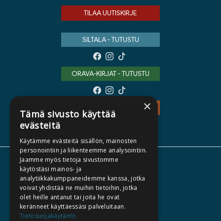
TILAA UUTISKIRJE
SILTALA - TUTUSTU
ORAVA-KIRJAT - TUTUSTU
×
TEOS - TUTUSTU
Tämä sivusto käyttää
evästeitä
Käytämme evästeitä sisällön, mainosten
personointiin ja liikenteemme analysointiin.
Jaamme myös tietoja sivustomme
TIETOA MEISTÄ
käytöstäsi mainos- ja
analytiikkakumppaneidemme kanssa, jotka
TEKIJÄT
voivat yhdistää ne muihin tietoihin, jotka
KATALOGIT
olet heille antanut tai joita he ovat
keränneet käyttäessäsi palveluitaan.
AJANKOHTAISTA
Tietosuojakäytäntö