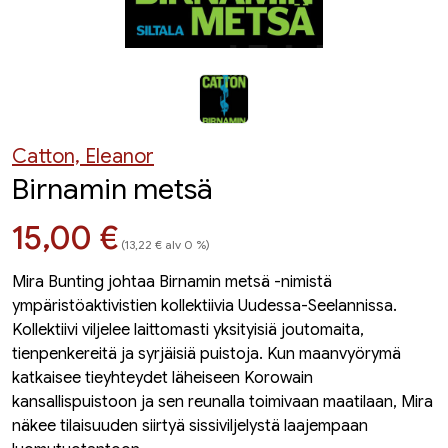
Catton, Eleanor
Birnamin metsä
Hinta nyt
15,00 €
(13,22 € alv 0 %)
Mira Bunting johtaa Birnamin metsä -nimistä
ympäristöaktivistien kollektiivia Uudessa-Seelannissa.
Kollektiivi viljelee laittomasti yksityisiä joutomaita,
tienpenkereitä ja syrjäisiä puistoja. Kun maanvyörymä
katkaisee tieyhteydet läheiseen Korowain
kansallispuistoon ja sen reunalla toimivaan maatilaan, Mira
näkee tilaisuuden siirtyä sissiviljelystä laajempaan