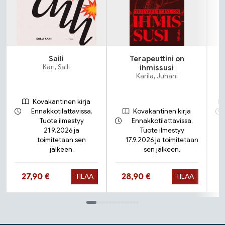
Saili
Terapeuttini on
Kari, Salli
ihmissusi
Karila, Juhani
Kovakantinen kirja
Ennakkotilattavissa.
Kovakantinen kirja
Tuote ilmestyy
Ennakkotilattavissa.
21.9.2026 ja
Tuote ilmestyy
toimitetaan sen
17.9.2026 ja toimitetaan
jälkeen.
sen jälkeen.
Hinta nyt
Hinta nyt
27,90 €
28,90 €
TILAA
TILAA
Tuoteluettelon loppu