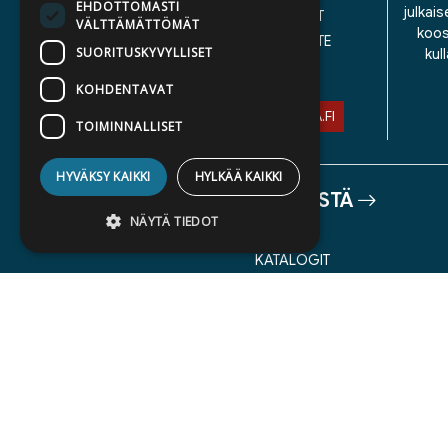
EHDOTTOMASTI
julkais
YLEISET TOIMITUSEHDOT
VÄLTTÄMÄTTÖMÄT
koos
SAAVUTETTAVUUSSELOSTE
SUORITUSKYVYLLISET
kul
TIETOSUOJASELOSTE
KOHDENTAVAT
ASIAKASPALVELU@STORIA.FI
TOIMINNALLISET
HYVÄKSY KAIKKI
HYLKÄÄ KAIKKI
TIETOA MEISTÄ
NÄYTÄ TIEDOT
TEKIJÄT
KATALOGIT
AJANKOHTAISTA
Ehdottomasti välttämättömät
Suorituskyvylliset
Kohdentavat
Toiminnalliset
Ehdottomasti välttämättömät evästeet
mahdollistavat verkkosivuston
perustoiminnot, kuten käyttäjän
kirjautumisen ja tilinhallinnan. Sivustoa ei