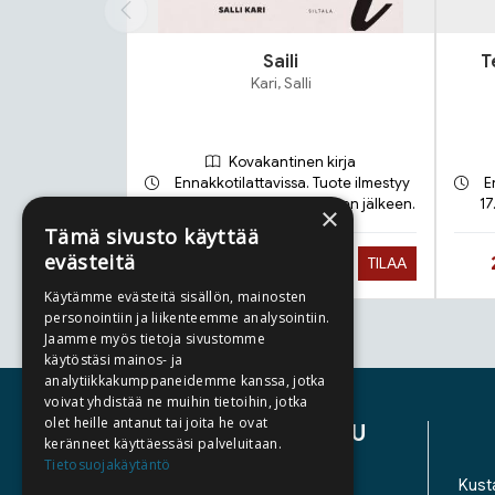
Saili
T
Kari, Salli
Kovakantinen kirja
Ennakkotilattavissa. Tuote ilmestyy
E
21.9.2026 ja toimitetaan sen jälkeen.
17
×
Tämä sivusto käyttää
evästeitä
Hinta nyt
27,90 €
TILAA
Käytämme evästeitä sisällön, mainosten
personointiin ja liikenteemme analysointiin.
Jaamme myös tietoja sivustomme
Tuoteluettelon loppu
käytöstäsi mainos- ja
analytiikkakumppaneidemme kanssa, jotka
voivat yhdistää ne muihin tietoihin, jotka
olet heille antanut tai joita he ovat
ASIAKASPALVELU
keränneet käyttäessäsi palveluitaan.
Tietosuojakäytäntö
YHTEYSTIEDOT
Kusta