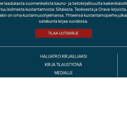
ee laadukasta suomenkielistä kauno- ja tietokirjallisuutta kaikenikäisill
tuu kolmesta kustantamosta: Siltalasta, Teoksesta ja Orava-kirjoista, j
lakin on oma kustannusohjelmansa. Yhteensä kustantamoperhe julka
satakunta kirjaa vuodessa.
TILAA UUTISKIRJE
HALUATKO KIRJAILIJAKSI
KIRJA TILAUSTYÖNÄ
MEDIALLE
LASKUTUSOSOITTEET