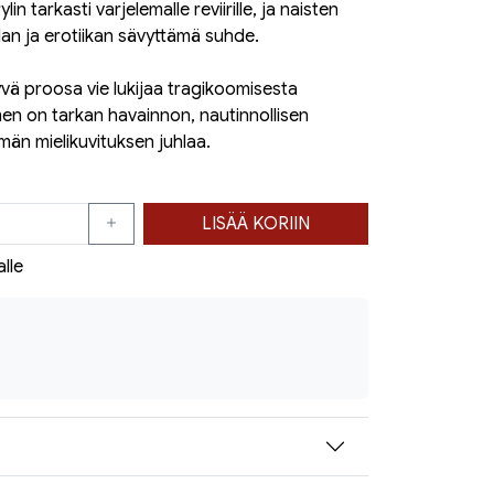
n tarkasti varjelemalle reviirille, ja naisten
llan ja erotiikan sävyttämä suhde.
vä proosa vie lukijaa tragikoomisesta
en on tarkan havainnon, nautinnollisen
än mielikuvituksen juhlaa.
LISÄÄ KORIIN
alle