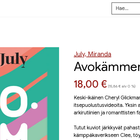
July, Miranda
Avokämme
Hinta nyt
18,00 €
(15,86 € alv 0 %)
Keski-ikäinen Cheryl Glickma
itsepuolustusvideoita. Yksin 
arkirutiinien ja romanttisten 
Tutut kuviot järkkyvät pahast
kämppäkaverikseen Clee, töy