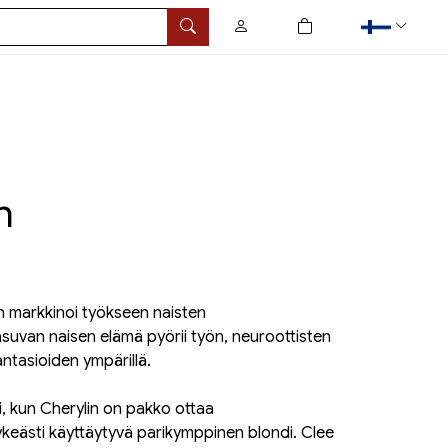
0
tuotetta ostoskorissa
Hae
n
n markkinoi työkseen naisten
asuvan naisen elämä pyörii työn, neuroottisten
fantasioiden ympärillä.
i, kun Cherylin on pakko ottaa
keästi käyttäytyvä parikymppinen blondi. Clee