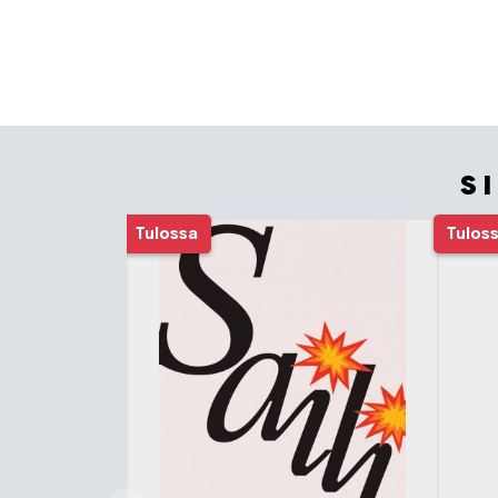
S
Tuoteluettelon alku
Tulossa
Tulos