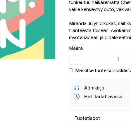
tunkeutuu häikäilemättä Cheryli
välille kehkeytyy outo, väkiva
Miranda Julyn oikukas, säihky
tilanteesta toiseen. Avokämm
myötähäpeän ja pidäkkeettöm
Määrä
Merkitse tuote suosikkilist
Äänikirja
Heti ladattavissa
Tuotetiedot