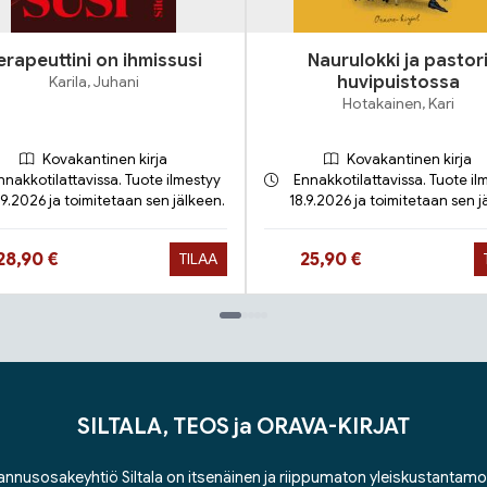
erapeuttini on ihmissusi
Naurulokki ja pastor
Karila, Juhani
huvipuistossa
Hotakainen, Kari
Kovakantinen kirja
Kovakantinen kirja
nnakkotilattavissa. Tuote ilmestyy
Ennakkotilattavissa. Tuote il
.9.2026 ja toimitetaan sen jälkeen.
18.9.2026 ja toimitetaan sen j
Hinta nyt
Hinta nyt
28,90 €
25,90 €
TILAA
SILTALA, TEOS ja ORAVA-KIRJAT
nnusosakeyhtiö Siltala on itsenäinen ja riippumaton yleiskustantamo