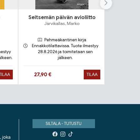
i
Seitsemän päivän avioliitto
Lok
Järvikallas, Marko
S
Pehmeäkantinen kirja
Ennakkotilattavissa. Tuote ilmestyy
mestyy
28.8.2026 ja toimitetaan sen
älkeen.
jälkeen.
Toimit
Hinta nyt
Hinta 
27,90 €
9,90 €
TILAA
TILAA
SILTALA - TUTUSTU
, joka