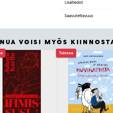
Lisätiedot
Saavutettavuus
INUA VOISI MYÖS KIINNOST
sa
Tulossa