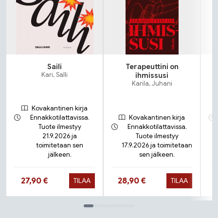
Saili
Terapeuttini on
N
Kari, Salli
ihmissusi
Karila, Juhani
Kovakantinen kirja
Ennakkotilattavissa.
Kovakantinen kirja
Tuote ilmestyy
Ennakkotilattavissa.
21.9.2026 ja
Tuote ilmestyy
toimitetaan sen
17.9.2026 ja toimitetaan
jälkeen.
sen jälkeen.
Hinta nyt
Hinta nyt
27,90 €
28,90 €
TILAA
TILAA