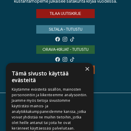
kustantamoperhe julkaisee satakunta kirjaa vuodessa.
TILAA UUTISKIRJE
SILTALA - TUTUSTU
ORAVA-KIRJAT - TUTUSTU
×
TEOS - TUTUSTU
Tämä sivusto käyttää
evästeitä
Käytämme evästeitä sisällön, mainosten
personointiin ja liikenteemme analysointiin.
Jaamme myös tietoja sivustomme
TIETOA MEISTÄ
käytöstäsi mainos- ja
analytiikkakumppaneidemme kanssa, jotka
TEKIJÄT
voivat yhdistää ne muihin tietoihin, jotka
KATALOGIT
olet heille antanut tai joita he ovat
keränneet käyttäessäsi palveluitaan.
AJANKOHTAISTA