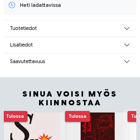
Heti ladattavissa
Tuotetiedot
Lisätiedot
Saavutettavuus
SINUA VOISI MYÖS
KIINNOSTAA
Tuoteluettelon alku
Tulossa
Tulossa
Tul