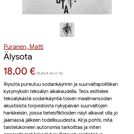
Puranen, Matti
Älysota
Hinta nyt
18,00 €
(15,86 € alv 0 %)
Älysota pureutuu sodankäynnin ja suurvaltapolitiikan
kysymyksiin tekoälyn aikakaudella. Teos esittelee
tekoälykästä sodankäyntiä toisen maailmansodan
akustisista torpedoista nykypäivän suurvaltojen
hankkeisiin, joissa tieteisfiktioiden näyt alkavat olla jo
jäämässä jälkeen todellisuudesta. Kirja pohtii, mitä
taistelukoneen autonomia tarkoittaa ja miten