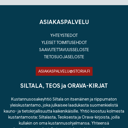
Tuoteluettelon loppu
ASIAKASPALVELU
YHTEYSTIEDOT
YLEISET TOIMITUSEHDOT
SAAVUTETTAVUUSSELOSTE
TIETOSUOJASELOSTE
ASIAKASPALVELU@STORIA.FI
SILTALA, TEOS ja ORAVA-KIRJAT
Kustannusosakeyhtiö Siltala on itsenäinen ja riippumaton
yleiskustantamo, joka julkaisee laadukasta suomenkielistä
kauno- ja tietokirjallisuutta kaikenikäisille. Yhtiö koostuu kolmesta
kustantamosta: Siltalasta, Teoksesta ja Orava-kirjoista, joilla
kullakin on oma kustannusohjelmansa. Yhteensä