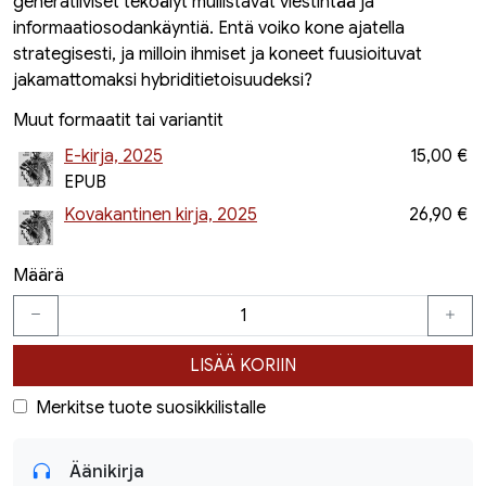
generatiiviset tekoälyt mullistavat viestintää ja
informaatiosodankäyntiä. Entä voiko kone ajatella
strategisesti, ja milloin ihmiset ja koneet fuusioituvat
jakamattomaksi hybriditietoisuudeksi?
Muut formaatit tai variantit
E-kirja, 2025
15,00 €
EPUB
Kovakantinen kirja, 2025
26,90 €
Määrä
LISÄÄ KORIIN
Merkitse tuote suosikkilistalle
Äänikirja