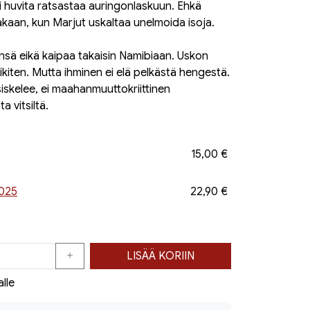
ei huvita ratsastaa auringonlaskuun. Ehkä
akaan, kun Marjut uskaltaa unelmoida isoja.
ensä eikä kaipaa takaisin Namibiaan. Uskon
ikiten. Mutta ihminen ei elä pelkästä hengestä.
iskelee, ei maahanmuuttokriittinen
 vitsiltä.
15,00 €
2025
22,90 €
LISÄÄ KORIIN
alle