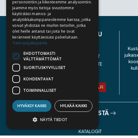
personointiin ja liikenteemme analysointiin.
Jaamme myös tietoja sivustomme
Tuoteluettelon loppu
käytöstäsi mainos- ja
analytiikkakumppaneidemme kanssa, jotka
voivat yhdistää ne muihin tietoihin, jotka
olet heille antanut tai joita he ovat
ASIAKASPALVELU
keränneet käyttäessäsi palveluitaan.
Tietosuojakäytäntö
YHTEYSTIEDOT
Kusta
EHDOTTOMASTI
julkais
YLEISET TOIMITUSEHDOT
VÄLTTÄMÄTTÖMÄT
koos
SAAVUTETTAVUUSSELOSTE
SUORITUSKYVYLLISET
kul
TIETOSUOJASELOSTE
KOHDENTAVAT
ASIAKASPALVELU@STORIA.FI
TOIMINNALLISET
HYVÄKSY KAIKKI
HYLKÄÄ KAIKKI
TIETOA MEISTÄ
NÄYTÄ TIEDOT
TEKIJÄT
KATALOGIT