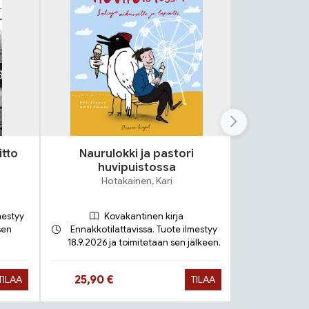
itto
Naurulokki ja pastori
Lok
huvipuistossa
S
Hotakainen, Kari
mestyy
Kovakantinen kirja
sen
Ennakkotilattavissa. Tuote ilmestyy
18.9.2026 ja toimitetaan sen jälkeen.
Toimit
Hinta nyt
Hinta 
25,90 €
9,90 €
TILAA
TILAA