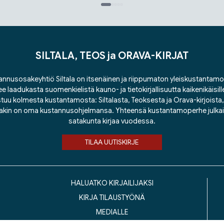
SILTALA, TEOS ja ORAVA-KIRJAT
nnusosakeyhtiö Siltala on itsenäinen ja riippumaton yleiskustantamo
ee laadukasta suomenkielistä kauno- ja tietokirjallisuutta kaikenikäisill
tuu kolmesta kustantamosta: Siltalasta, Teoksesta ja Orava-kirjoista, j
lakin on oma kustannusohjelmansa. Yhteensä kustantamoperhe julka
satakunta kirjaa vuodessa.
TILAA UUTISKIRJE
HALUATKO KIRJAILIJAKSI
KIRJA TILAUSTYÖNÄ
MEDIALLE