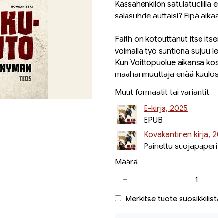
Kassahenkilön satulatuolilla 
salasuhde auttaisi? Eipä aika
Faith on kotouttanut itse its
voimalla työ suntiona sujuu le
Kun Voittopuolue aikansa kos
maahanmuuttaja enää kuulosta
Muut formaatit tai variantit
E-kirja, 2025
EPUB
Kovakantinen kirja, 
Painettu suojapaperi
Määrä
Merkitse tuote suosikkilist