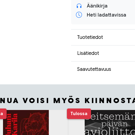
Äänikirja
Heti ladattavissa
Tuotetiedot
Lisätiedot
Saavutettavuus
INUA VOISI MYÖS KIINNOST
sa
Tulossa