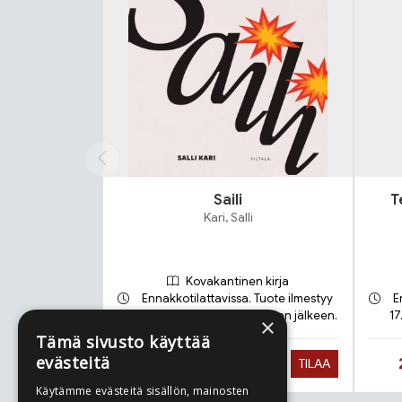
Saili
T
Kari, Salli
Kovakantinen kirja
Ennakkotilattavissa. Tuote ilmestyy
E
21.9.2026 ja toimitetaan sen jälkeen.
17
×
Tämä sivusto käyttää
evästeitä
Hinta nyt
27,90 €
TILAA
Käytämme evästeitä sisällön, mainosten