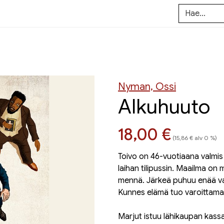
Nyman, Ossi
Alkuhuuto
Hinta nyt
18,00 €
(15,86 € alv 0 %)
Toivo on 46-vuotiaana valmis 
laihan tilipussin. Maailma on
mennä. Järkeä puhuu enää va
Kunnes elämä tuo varoittamat
Marjut istuu lähikaupan kassal