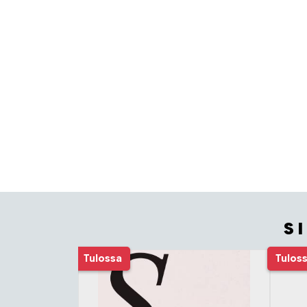
S
Tuoteluettelon alku
Tulossa
Tulos