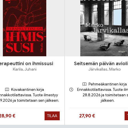
erapeuttini on ihmissusi
Seitsemän päivän avioli
Karila, Juhani
Järvikallas, Marko
Pehmeäkantinen kirja
Kovakantinen kirja
Ennakkotilattavissa. Tuote il
nnakkotilattavissa. Tuote ilmestyy
28.8.2026 ja toimitetaan 
.9.2026 ja toimitetaan sen jälkeen.
jälkeen.
Hinta nyt
Hinta nyt
28,90 €
27,90 €
TILAA