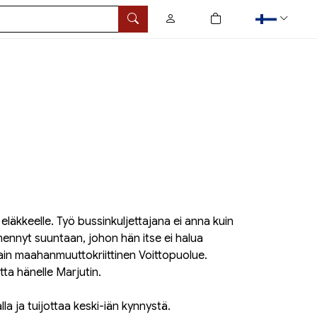
0
tuotetta ostoskorissa
Hae
eläkkeelle. Työ bussinkuljettajana ei anna kuin
 mennyt suuntaan, johon hän itse ei halua
in maahanmuuttokriittinen Voittopuolue.
ta hänelle Marjutin.
la ja tuijottaa keski-iän kynnystä.