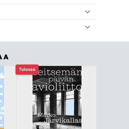
AA
Tulossa