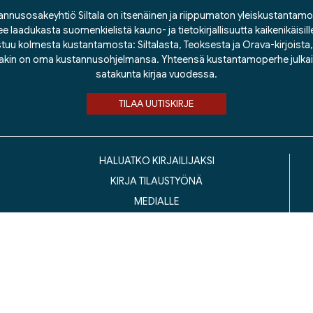
nnusosakeyhtiö Siltala on itsenäinen ja riippumaton yleiskustantamo
ee laadukasta suomenkielistä kauno- ja tietokirjallisuutta kaikenikäisill
tuu kolmesta kustantamosta: Siltalasta, Teoksesta ja Orava-kirjoista, j
lakin on oma kustannusohjelmansa. Yhteensä kustantamoperhe julka
satakunta kirjaa vuodessa.
TILAA UUTISKIRJE
HALUATKO KIRJAILIJAKSI
KIRJA TILAUSTYÖNÄ
MEDIALLE
LASKUTUSOSOITTEET