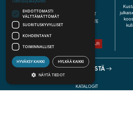
Tietosuojakäytäntö
YHTEYSTIEDOT
Kusta
EHDOTTOMASTI
julkais
YLEISET TOIMITUSEHDOT
VÄLTTÄMÄTTÖMÄT
koos
SAAVUTETTAVUUSSELOSTE
SUORITUSKYVYLLISET
kul
TIETOSUOJASELOSTE
KOHDENTAVAT
ASIAKASPALVELU@STORIA.FI
TOIMINNALLISET
HYVÄKSY KAIKKI
HYLKÄÄ KAIKKI
TIETOA MEISTÄ
NÄYTÄ TIEDOT
TEKIJÄT
KATALOGIT
AJANKOHTAISTA
Ehdottomasti välttämättömät
Suorituskyvylliset
Kohdentavat
Toiminnalliset
Ehdottomasti välttämättömät evästeet
mahdollistavat verkkosivuston