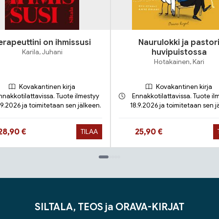
erapeuttini on ihmissusi
Naurulokki ja pastor
Karila, Juhani
huvipuistossa
Hotakainen, Kari
Kovakantinen kirja
Kovakantinen kirja
nnakkotilattavissa. Tuote ilmestyy
Ennakkotilattavissa. Tuote il
.9.2026 ja toimitetaan sen jälkeen.
18.9.2026 ja toimitetaan sen j
Hinta nyt
Hinta nyt
28,90 €
25,90 €
TILAA
SILTALA, TEOS ja ORAVA-KIRJAT