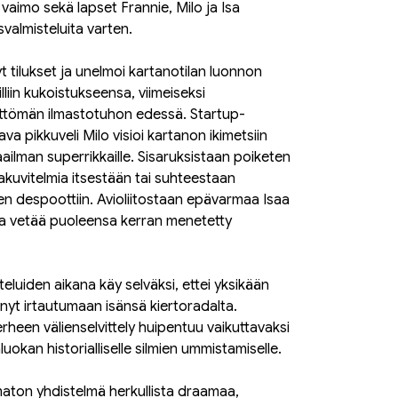
vaimo sekä lapset Frannie, Milo ja Isa
valmisteluita varten.
t tilukset ja unelmoi kartanotilan luonnon
liin kukoistukseensa, viimeiseksi
ttömän ilmastotuhon edessä. Startup-
aava pikkuveli Milo visioi kartanon ikimetsiin
maailman superrikkaille. Sisaruksistaan poiketen
hakuvitelmia itsestään tai suhteestaan
n despoottiin. Avioliitostaan epävarmaa Isaa
 vetää puoleensa kerran menetetty
eluiden aikana käy selväksi, ettei yksikään
nnyt irtautumaan isänsä kiertoradalta.
rheen välienselvittely huipentuu vaikuttavaksi
luokan historialliselle silmien ummistamiselle.
ton yhdistelmä herkullista draamaa,