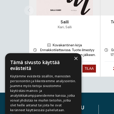
Saili
T
Kari, Salli
Kovakantinen kirja
Ennakkotilattavissa. Tuote ilmestyy
E
21.9.2026 ja toimitetaan sen jälkeen.
17
×
Tämä sivusto käyttää
evästeitä
Hinta nyt
27,90 €
TILAA
Käytämme evästeitä sisällön, mainosten
personointiin ja liikenteemme analysointiin.
Jaamme myös tietoja sivustomme
Tuoteluettelon loppu
käytöstäsi mainos- ja
analytiikkakumppaneidemme kanssa, jotka
voivat yhdistää ne muihin tietoihin, jotka
olet heille antanut tai joita he ovat
ASIAKASPALVELU
keränneet käyttäessäsi palveluitaan.