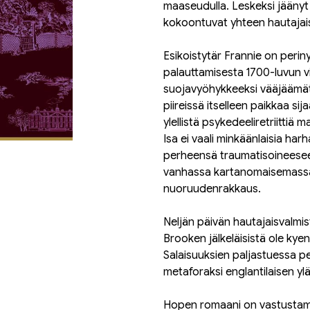
maaseudulla. Leskeksi jäänyt 
kokoontuvat yhteen hautajais
Esikoistytär Frannie on periny
palauttamisesta 1700-luvun vil
suojavyöhykkeeksi vääjäämä
piireissä itselleen paikkaa sij
ylellistä psykedeeliretriittiä 
Isa ei vaali minkäänlaisia har
perheensä traumatisoineesee
vanhassa kartanomaisemassa
nuoruudenrakkaus.
Neljän päivän hautajaisvalmist
Brooken jälkeläisistä ole kye
Salaisuuksien paljastuessa pe
metaforaksi englantilaisen ylä
Hopen romaani on vastustama