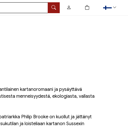
0
tuotetta ostoskorissa
Hae
antilainen kartanoromaani ja pysäyttävä
stisesta menneisyydestä, ekologiasta, vallasta
atriarkka Philip Brooke on kuollut ja jättänyt
sukutilan ja loisteliaan kartanon Sussexin