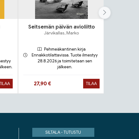
i
Seitsemän päivän avioliitto
Lok
Järvikallas, Marko
S
Pehmeäkantinen kirja
Ennakkotilattavissa. Tuote ilmestyy
mestyy
28.8.2026 ja toimitetaan sen
älkeen.
jälkeen.
Toimit
Hinta nyt
Hinta 
27,90 €
9,90 €
TILAA
TILAA
SILTALA - TUTUSTU