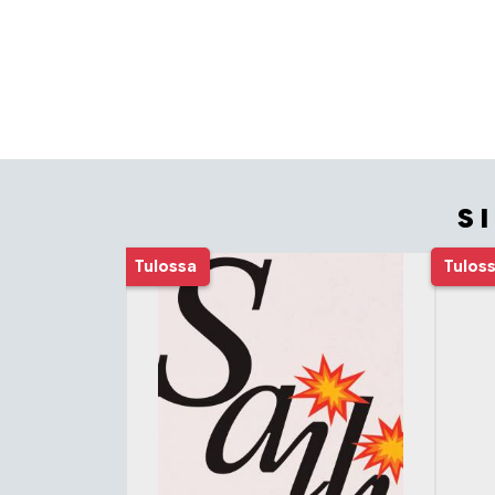
S
Tuoteluettelon alku
Tulossa
Tulos