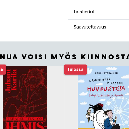
Lisätiedot
Saavutettavuus
INUA VOISI MYÖS KIINNOST
sa
Tulossa