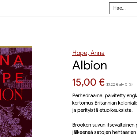
Hope, Anna
Albion
Hinta nyt
15,00 €
(13,22 € alv 0 %)
Perhedraama, päivitetty engl
kertomus Britannian koloniali
ja perityistä etuoikeuksista.
Brooken suvun itsevaltainen p
jälkeensä satojen hehtaarien 