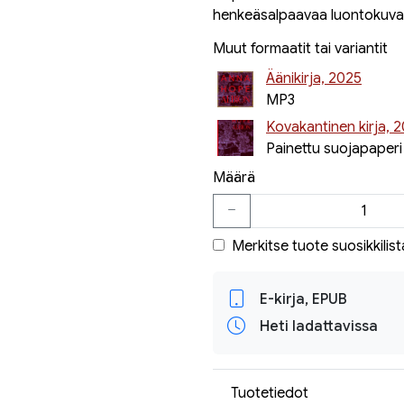
henkeäsalpaavaa luontokuvaus
Muut formaatit tai variantit
Äänikirja, 2025
MP3
Kovakantinen kirja, 
Painettu suojapaperi
Määrä
Merkitse tuote suosikkilist
E-kirja, EPUB
Heti ladattavissa
Tuotetiedot