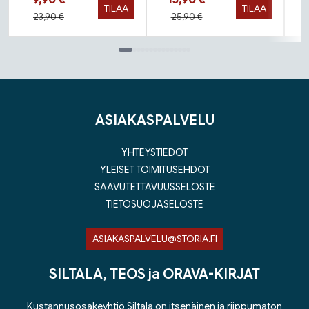
9,90 €
15,90 €
TILAA
TILAA
Hinta aiemmin
Hinta aiemmin
23,90 €
25,90 €
Tuoteluettelon loppu
ASIAKASPALVELU
YHTEYSTIEDOT
YLEISET TOIMITUSEHDOT
SAAVUTETTAVUUSSELOSTE
TIETOSUOJASELOSTE
ASIAKASPALVELU@STORIA.FI
SILTALA, TEOS ja ORAVA-KIRJAT
Kustannusosakeyhtiö Siltala on itsenäinen ja riippumaton