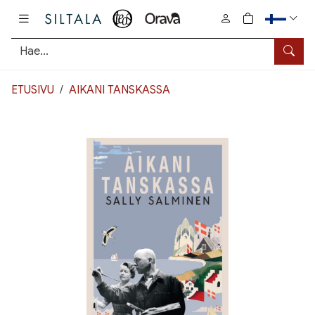
Pääsisältö
0
tuotetta osto
Hae
ETUSIVU
AIKANI TANSKASSA