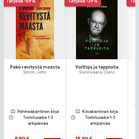
Tarjous
-59%
Tarjous
-39%
Tul
Pako revitystä maasta
Voittoja ja tappioita
Simon, John
Soininvaara, Osmo
Pehmeäkantinen kirja
Kovakantinen kirja
Toimitusaika 1-3
Toimitusaika 1-3
arkipäivää
arkipäivää
Hinta nyt
Hinta nyt