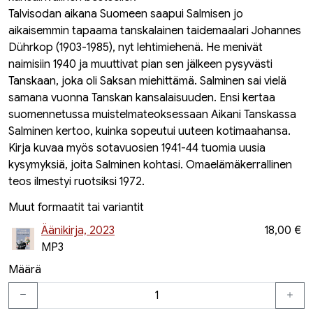
Talvisodan aikana Suomeen saapui Salmisen jo
aikaisemmin tapaama tanskalainen taidemaalari Johannes
Dührkop (1903-1985), nyt lehtimiehenä. He menivät
naimisiin 1940 ja muuttivat pian sen jälkeen pysyvästi
Tanskaan, joka oli Saksan miehittämä. Salminen sai vielä
samana vuonna Tanskan kansalaisuuden. Ensi kertaa
suomennetussa muistelmateoksessaan Aikani Tanskassa
Salminen kertoo, kuinka sopeutui uuteen kotimaahansa.
Kirja kuvaa myös sotavuosien 1941-44 tuomia uusia
kysymyksiä, joita Salminen kohtasi. Omaelämäkerrallinen
teos ilmestyi ruotsiksi 1972.
Muut formaatit tai variantit
Äänikirja, 2023
18,00 €
MP3
Määrä