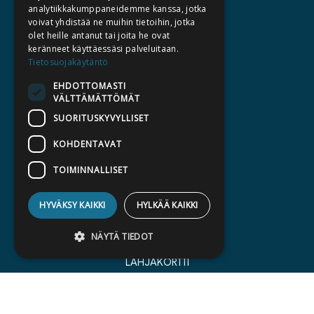
TIETOA MEISTÄ
analytiikkakumppaneidemme kanssa, jotka
voivat yhdistää ne muihin tietoihin, jotka
TEKIJÄT
olet heille antanut tai joita he ovat
KATALOGIT
keränneet käyttäessäsi palveluitaan.
Tietosuojakäytäntö
AJANKOHTAISTA
EHDOTTOMASTI
VÄLTTÄMÄTTÖMÄT
HALUATKO KIRJAILIJAKSI
SUORITUSKYVYLLISET
KIRJA TILAUSTYÖNÄ
MEDIALLE
KOHDENTAVAT
LASKUTUSOSOITTEET
TOIMINNALLISET
SILTALA.FI
HYVÄKSY KAIKKI
HYLKÄÄ KAIKKI
E-JA ÄÄNIKIRJAT
NÄYTÄ TIEDOT
ENNAKKOTILATTAVAT
LAHJAKORTTI
Ehdottomasti välttämättömät
Suorituskyvylliset
Kohdentavat