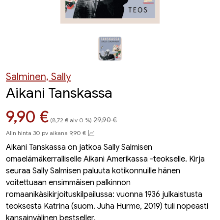
Salminen, Sally
Aikani Tanskassa
Hinta aiemmin
Hinta nyt
9,90 €
29,90 €
(8,72 € alv 0 %)
Alin hinta 30 pv aikana 9,90 €
Aikani Tanskassa on jatkoa Sally Salmisen
omaelämäkerralliselle Aikani Amerikassa -teokselle. Kirja
seuraa Sally Salmisen paluuta kotikonnuille hänen
voitettuaan ensimmäisen palkinnon
romaanikäsikirjoituskilpailussa: vuonna 1936 julkaistusta
teoksesta Katrina (suom. Juha Hurme, 2019) tuli nopeasti
kansainvälinen bestseller.