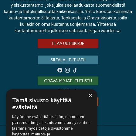
yleiskustantamo, joka julkaisee laadukasta suomenkielistä
kauno- ja tietokirjallisuutta kaikenikäisille. Yhtiö koostuu kolmesta
kustantamosta: Siltalasta, Teoksesta ja Orava-kirjoista, joilla
kullakin on oma kustannusohjelmansa. Yhteensä
kustantamoperhe julkaisee satakunta kirjaa vuodessa.
TILAA UUTISKIRJE
SILTALA - TUTUSTU
ORAVA-KIRJAT - TUTUSTU
×
Tämä sivusto käyttää
TEOS - TUTUSTU
evästeitä
Käytämme evästeitä sisällön, mainosten
personointiin ja liikenteemme analysointiin.
Jaamme myös tietoja sivustomme
käytöstäsi mainos- ja