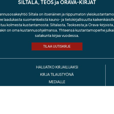
SILTALA, TEOS ja ORAVA-KIRJAT
nnusosakeyhtiö Siltala on itsenäinen ja riippumaton yleiskustantamo
ee laadukasta suomenkielistä kauno- ja tietokirjallisuutta kaikenikäisill
tuu kolmesta kustantamosta: Siltalasta, Teoksesta ja Orava-kirjoista, j
lakin on oma kustannusohjelmansa. Yhteensä kustantamoperhe julka
satakunta kirjaa vuodessa.
TILAA UUTISKIRJE
HALUATKO KIRJAILIJAKSI
KIRJA TILAUSTYÖNÄ
MEDIALLE
LASKUTUSOSOITTEET