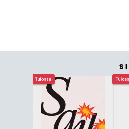
S
Tuoteluettelon alku
Tulossa
Tulos