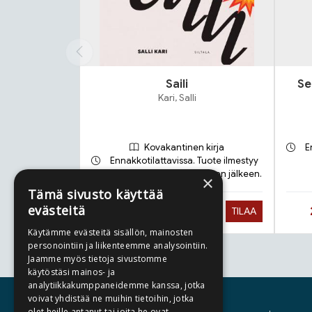
Saili
Se
Kari, Salli
Kovakantinen kirja
E
Ennakkotilattavissa. Tuote ilmestyy
21.9.2026 ja toimitetaan sen jälkeen.
×
Tämä sivusto käyttää
evästeitä
Hinta nyt
27,90 €
TILAA
Käytämme evästeitä sisällön, mainosten
personointiin ja liikenteemme analysointiin.
Jaamme myös tietoja sivustomme
Tuoteluettelon loppu
käytöstäsi mainos- ja
analytiikkakumppaneidemme kanssa, jotka
voivat yhdistää ne muihin tietoihin, jotka
olet heille antanut tai joita he ovat