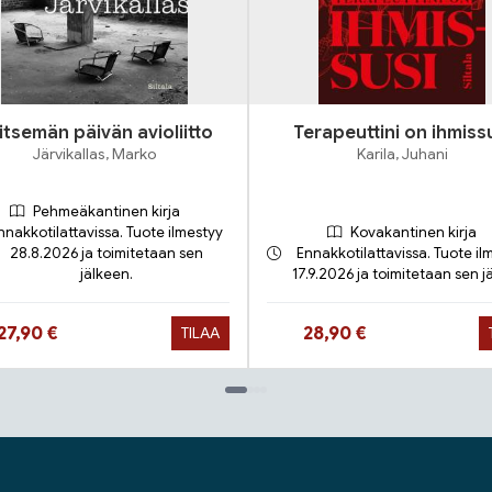
itsemän päivän avioliitto
Terapeuttini on ihmiss
Järvikallas, Marko
Karila, Juhani
Pehmeäkantinen kirja
nnakkotilattavissa. Tuote ilmestyy
Kovakantinen kirja
28.8.2026 ja toimitetaan sen
Ennakkotilattavissa. Tuote il
jälkeen.
17.9.2026 ja toimitetaan sen j
Hinta nyt
Hinta nyt
27,90 €
28,90 €
TILAA