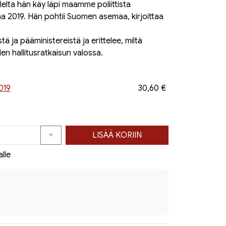
lelta hän käy läpi maamme poliittista
na 2019. Hän pohtii Suomen asemaa, kirjoittaa
 ja pääministereistä ja erittelee, miltä
n hallitusratkaisun valossa.
019
30,60 €
LISÄÄ KORIIN
alle