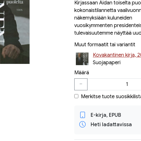
Kirjassaan Aidan toiselta puo
kokonaistilannetta vaalivuon
näkemyksiään kuluneiden
vuosikymmenten presidenteistä
tulevaisuutemme näyttää uude
Muut formaatit tai variantit
Kovakantinen kirja, 2
Suojapaperi
Määrä
Merkitse tuote suosikkilist
E-kirja, EPUB
Heti ladattavissa