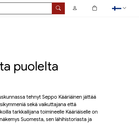
0
tuotetta ostoskorissa
Hae
ta puolelta
skunnassa tehnyt Seppo Kääriäinen jättää
uosikymmeniä sekä vaikuttajana että
koilla tarkkailijana toimineelle Kääriäiselle on
näkemys Suomesta, sen lähihistoriasta ja