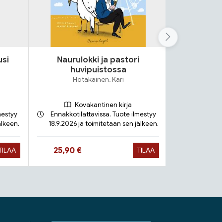
usi
Naurulokki ja pastori
Lok
huvipuistossa
S
Hotakainen, Kari
Kovakantinen kirja
mestyy
Ennakkotilattavissa. Tuote ilmestyy
älkeen.
18.9.2026 ja toimitetaan sen jälkeen.
Toimit
Hinta nyt
Hinta 
25,90 €
9,90 €
TILAA
TILAA