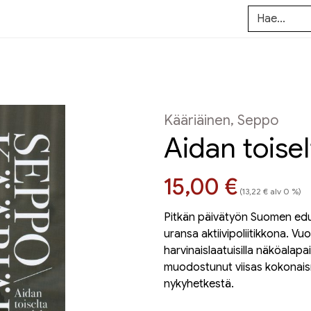
Kääriäinen, Seppo
Aidan toisel
Hinta nyt
15,00 €
(13,22 € alv 0 %)
Pitkän päivätyön Suomen edu
uransa aktiivipoliitikkona. V
harvinaislaatuisilla näköalapai
muodostunut viisas kokonais
nykyhetkestä.