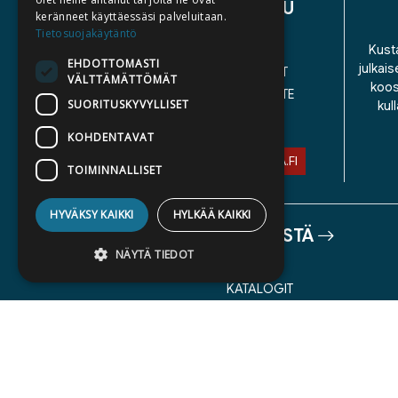
ASIAKASPALVELU
keränneet käyttäessäsi palveluitaan.
Tietosuojakäytäntö
YHTEYSTIEDOT
Kusta
EHDOTTOMASTI
julkais
YLEISET TOIMITUSEHDOT
VÄLTTÄMÄTTÖMÄT
koos
SAAVUTETTAVUUSSELOSTE
SUORITUSKYVYLLISET
kul
TIETOSUOJASELOSTE
KOHDENTAVAT
ASIAKASPALVELU@STORIA.FI
TOIMINNALLISET
HYVÄKSY KAIKKI
HYLKÄÄ KAIKKI
TIETOA MEISTÄ
NÄYTÄ TIEDOT
TEKIJÄT
KATALOGIT
AJANKOHTAISTA
Ehdottomasti välttämättömät
Suorituskyvylliset
Kohdentavat
Toiminnalliset