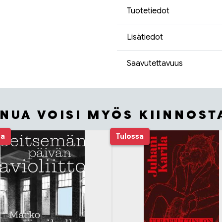
Tuotetiedot
Lisätiedot
Saavutettavuus
INUA VOISI MYÖS KIINNOST
sa
Tulossa