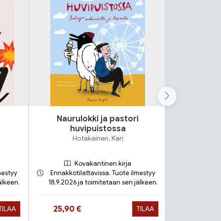
Naurulokki ja pastori
Lok
huvipuistossa
S
Hotakainen, Kari
Kovakantinen kirja
mestyy
Ennakkotilattavissa. Tuote ilmestyy
älkeen.
18.9.2026 ja toimitetaan sen jälkeen.
Toimit
Hinta nyt
Hinta 
25,90 €
9,90 €
TILAA
TILAA