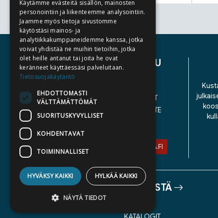
Käytämme evästeitä sisällön, mainosten
personointiin ja liikenteemme analysointiin.
Jaamme myös tietoja sivustomme
Tuoteluettelon loppu
käytöstäsi mainos- ja
analytiikkakumppaneidemme kanssa, jotka
voivat yhdistää ne muihin tietoihin, jotka
olet heille antanut tai joita he ovat
ASIAKASPALVELU
keränneet käyttäessäsi palveluitaan.
Tietosuojakäytäntö
YHTEYSTIEDOT
Kusta
EHDOTTOMASTI
julkais
YLEISET TOIMITUSEHDOT
VÄLTTÄMÄTTÖMÄT
koos
SAAVUTETTAVUUSSELOSTE
SUORITUSKYVYLLISET
kul
TIETOSUOJASELOSTE
KOHDENTAVAT
ASIAKASPALVELU@STORIA.FI
TOIMINNALLISET
HYVÄKSY KAIKKI
HYLKÄÄ KAIKKI
TIETOA MEISTÄ
NÄYTÄ TIEDOT
TEKIJÄT
KATALOGIT