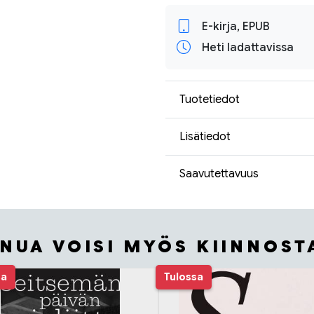
E-kirja, EPUB
Heti ladattavissa
Tuotetiedot
Lisätiedot
Saavutettavuus
INUA VOISI MYÖS KIINNOST
sa
Tulossa