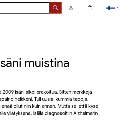
0
tuotetta ostoskorissa
Hae
isäni muistina
lä 2009 isäni alkoi erakoitua. Sitten merkkejä
sapaino heikkeni. Tuli uusia, kummia tapoja.
i enää ollut niin kuin ennen. Mutta se, että kyse
elle yllätyksenä. Isällä diagnosoitiin Alzheimerin