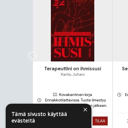
Terapeuttini on ihmissusi
Se
Karila, Juhani
Kovakantinen kirja
E
Ennakkotilattavissa. Tuote ilmestyy
17.9.2026 ja toimitetaan sen jälkeen.
×
Tämä sivusto käyttää
evästeitä
Hinta nyt
28,90 €
TILAA