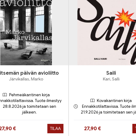
itsemän päivän avioliitto
Saili
Järvikallas, Marko
Kari, Salli
Pehmeäkantinen kirja
nnakkotilattavissa. Tuote ilmestyy
Kovakantinen kirja
28.8.2026 ja toimitetaan sen
Ennakkotilattavissa. Tuote il
jälkeen.
21.9.2026 ja toimitetaan sen j
Hinta nyt
Hinta nyt
27,90 €
27,90 €
TILAA