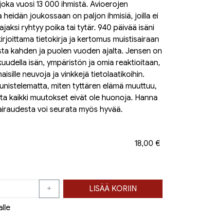
oka vuosi 13 000 ihmistä. Avioerojen
 heidän joukossaan on paljon ihmisiä, joilla ei
ajaksi ryhtyy poika tai tytär. 940 päivää isäni
rjoittama tietokirja ja kertomus muistisairaan
ta kahden ja puolen vuoden ajalta. Jensen on
kuudella isän, ympäristön ja omia reaktioitaan,
isille neuvoja ja vinkkejä tietolaatikoihin.
kaunistelematta, miten tyttären elämä muuttuu,
tta kaikki muutokset eivät ole huonoja. Hanna
sairaudesta voi seurata myös hyvää.
18,00 €
LISÄÄ KORIIN
alle