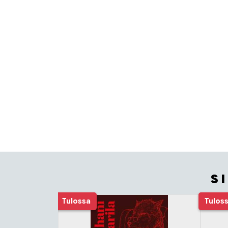
S
Tuoteluettelon alku
Tulossa
Tulos