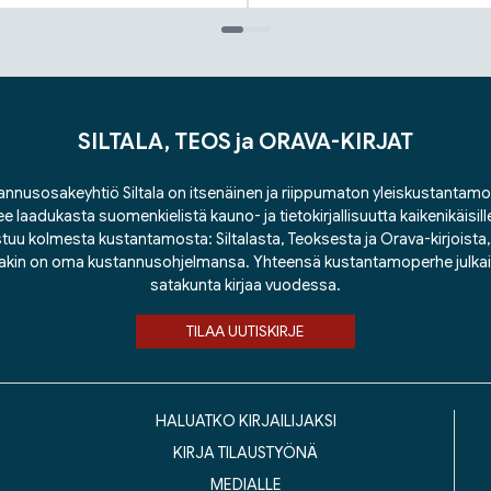
SILTALA, TEOS ja ORAVA-KIRJAT
nnusosakeyhtiö Siltala on itsenäinen ja riippumaton yleiskustantamo
ee laadukasta suomenkielistä kauno- ja tietokirjallisuutta kaikenikäisill
tuu kolmesta kustantamosta: Siltalasta, Teoksesta ja Orava-kirjoista, j
lakin on oma kustannusohjelmansa. Yhteensä kustantamoperhe julka
satakunta kirjaa vuodessa.
TILAA UUTISKIRJE
HALUATKO KIRJAILIJAKSI
KIRJA TILAUSTYÖNÄ
MEDIALLE