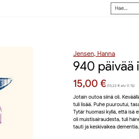
Jensen, Hanna
940 päivää 
Hinta nyt
15,00 €
(13,22 € alv 0 %)
Jotain outoa siinä oli. Kevääl
tuli lisää. Puhe puuroutui, ta
Tytär huomasi kyllä, että isä e
oli muistisairaudesta, tuli hän
tauti ja keskivaikea dementia.