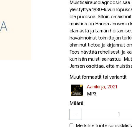
Muistisairausdiagnoosin saa j
yleistyttyä 1980-luvun lopussa
ole puolisoa. Silloin omaishoit
muistina on Hanna Jensenin ki
elämästä ja tämän hoitamises
havainnoinut toimittajan tark
ahminut tietoa ja kirjannut oma
Teos näyttää rehellisesti ja 
kun isän muisti sairastuu. Mu
Jensen osoittaa, että muisti
Muut formaatit tai variantit
Äänikirja, 2021
MP3
Määrä
Merkitse tuote suosikkilist