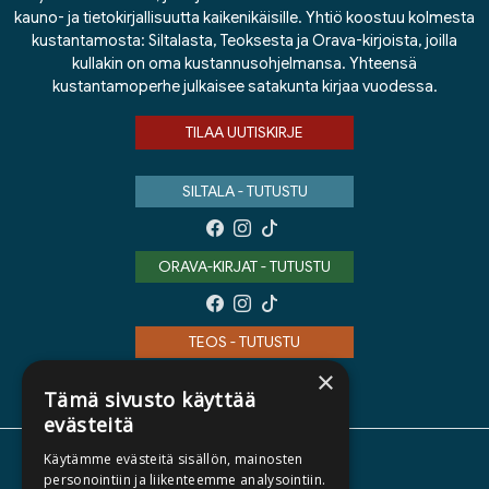
kauno- ja tietokirjallisuutta kaikenikäisille. Yhtiö koostuu kolmesta
kustantamosta: Siltalasta, Teoksesta ja Orava-kirjoista, joilla
kullakin on oma kustannusohjelmansa. Yhteensä
kustantamoperhe julkaisee satakunta kirjaa vuodessa.
TILAA UUTISKIRJE
SILTALA - TUTUSTU
ORAVA-KIRJAT - TUTUSTU
TEOS - TUTUSTU
×
Tämä sivusto käyttää
evästeitä
Käytämme evästeitä sisällön, mainosten
TIETOA MEISTÄ
personointiin ja liikenteemme analysointiin.