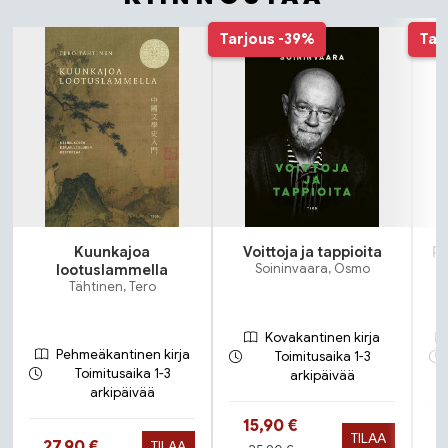
Tuoteluettelon alku
Tarjous
-39%
Tar
Kuunkajoa
Voittoja ja tappioita
Pa
lootuslammella
Soininvaara, Osmo
Tähtinen, Tero
Kovakantinen kirja
Pehmeäkantinen kirja
Toimitusaika 1-3
Toimitusaika 1-3
arkipäivää
arkipäivää
Hinta nyt
15,90 €
TILAA
Hinta nyt
27,90 €
TILAA
Hinta aiemmin