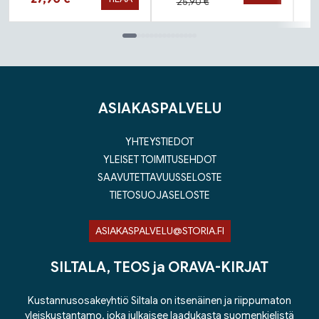
25,90 €
Tuoteluettelon loppu
ASIAKASPALVELU
YHTEYSTIEDOT
YLEISET TOIMITUSEHDOT
SAAVUTETTAVUUSSELOSTE
TIETOSUOJASELOSTE
ASIAKASPALVELU@STORIA.FI
SILTALA, TEOS ja ORAVA-KIRJAT
Kustannusosakeyhtiö Siltala on itsenäinen ja riippumaton
yleiskustantamo, joka julkaisee laadukasta suomenkielistä