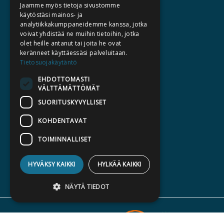
Jaamme myös tietoja sivustomme
TEKIJÄT
käytöstäsi mainos- ja
KATALOGIT
analytiikkakumppaneidemme kanssa, jotka
voivat yhdistää ne muihin tietoihin, jotka
AJANKOHTAISTA
olet heille antanut tai joita he ovat
keränneet käyttäessäsi palveluitaan.
HALUATKO KIRJAILIJAKSI
Tietosuojakäytäntö
KIRJA TILAUSTYÖNÄ
EHDOTTOMASTI
VÄLTTÄMÄTTÖMÄT
MEDIALLE
SUORITUSKYVYLLISET
LASKUTUSOSOITTEET
KOHDENTAVAT
SILTALA.FI
TOIMINNALLISET
E-JA ÄÄNIKIRJAT
ENNAKKOTILATTAVAT
HYVÄKSY KAIKKI
HYLKÄÄ KAIKKI
LAHJAKORTTI
NÄYTÄ TIEDOT
Ehdottomasti välttämättömät