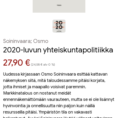
Soininvaara; Osmo
2020-luvun yhteiskuntapolitiikka
Hinta nyt
27,90 €
(24,58 € alv 0 %)
Uudessa kirjassaan Osmo Soininvaara esittää kattavan
näkemyksen siitä, mitä taloudessamme pitäisi korjata,
jotta ihmiset ja maapallo voisivat paremmin.
Markkinatalous on nostanut meidät
ennennäkemättömään vaurauteen, mutta se ei ole lisännyt
hyvinvointia ja onnellisuutta niin paljon kuin näillä
resursseilla pitäisi. Ympäristön tila on vakavasti