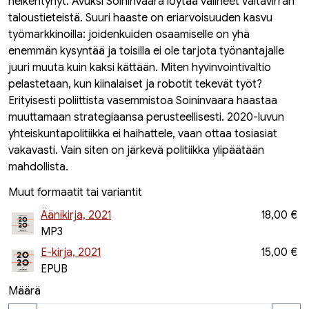
heikentynyt. Avuksi Soininvaara löytää välineet valtavirran
taloustieteistä. Suuri haaste on eriarvoisuuden kasvu
työmarkkinoilla: joidenkuiden osaamiselle on yhä
enemmän kysyntää ja toisilla ei ole tarjota työnantajalle
juuri muuta kuin kaksi kättään. Miten hyvinvointivaltio
pelastetaan, kun kiinalaiset ja robotit tekevät työt?
Erityisesti poliittista vasemmistoa Soininvaara haastaa
muuttamaan strategiaansa perusteellisesti. 2020-luvun
yhteiskuntapolitiikka ei haihattele, vaan ottaa tosiasiat
vakavasti. Vain siten on järkevä politiikka ylipäätään
mahdollista.
Muut formaatit tai variantit
Äänikirja, 2021
18,00 €
MP3
E-kirja, 2021
15,00 €
EPUB
Määrä