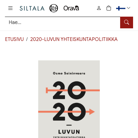
Pääsisältö
0
tuotetta osto
Hae
ETUSIVU
2020-LUVUN YHTEISKUNTAPOLITIIKKA