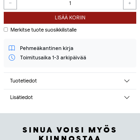
LISÄÄ KORIIN
Merkitse tuote suosikkilistalle
Pehmeäkantinen kirja
Toimitusaika 1-3 arkipäivää
Tuotetiedot
Lisätiedot
SINUA VOISI MYÖS
KIINNOSTAA