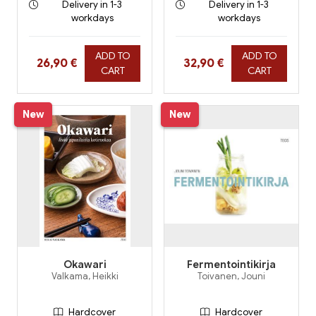
Delivery in 1-3
Delivery in 1-3
workdays
workdays
ADD TO
ADD TO
Hinta nyt
Hinta nyt
26,90 €
32,90 €
CART
CART
New
New
Okawari
Fermentointikirja
Valkama, Heikki
Toivanen, Jouni
Hardcover
Hardcover