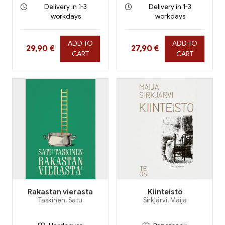
Delivery in 1-3
Delivery in 1-3
workdays
workdays
ADD TO
ADD TO
Hinta nyt
Hinta nyt
29,90 €
27,90 €
CART
CART
Rakastan vierasta
Kiinteistö
Taskinen, Satu
Sirkjärvi, Maija