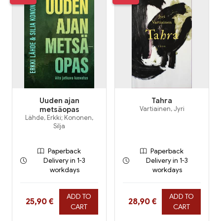
Uuden ajan
Tahra
metsäopas
Vartiainen, Jyri
Lähde, Erkki; Kononen,
Silja
Paperback
Paperback
Delivery in 1-3
Delivery in 1-3
workdays
workdays
ADD TO
ADD TO
Hinta nyt
Hinta nyt
25,90 €
28,90 €
CART
CART