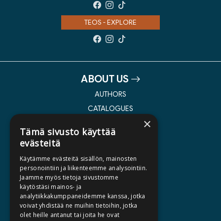
TEOS - EXPLORE
ABOUT US
AUTHORS
CATALOGUES
×
WHAT'S NEW
Tämä sivusto käyttää
evästeitä
BECOME AN AUTHOR
Käytämme evästeitä sisällön, mainosten
COMMISSIONED BOOKS
personointiin ja liikenteemme analysointiin.
Jaamme myös tietoja sivustomme
PRESS
käytöstäsi mainos- ja
BILLING ADDRESS
analytiikkakumppaneidemme kanssa, jotka
voivat yhdistää ne muihin tietoihin, jotka
olet heille antanut tai joita he ovat
SILTALA.FI