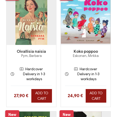
Oivallisia naisia
Koko poppoo
Pym, Barbara
Eskonen, Mirkka
Hardcover
Hardcover
Delivery in 1-3
Delivery in 1-3
workdays
workdays
ADD TO
ADD TO
Hinta nyt
Hinta nyt
27,90 €
24,90 €
CART
CART
New
New