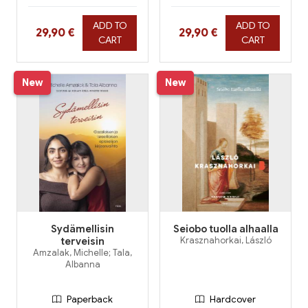
ADD TO
ADD TO
Hinta nyt
Hinta nyt
29,90 €
29,90 €
CART
CART
New
New
Sydämellisin
Seiobo tuolla alhaalla
terveisin
Krasznahorkai, László
Amzalak, Michelle; Tala,
Albanna
Paperback
Hardcover