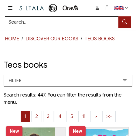
Pääsisältö
0
tuotetta osto
Searc
HOME
DISCOVER OUR BOOKS
TEOS BOOKS
Teos books
FILTER
Search results: 447. You can filter the results from the
menu.
1
2
3
4
5
11
>
>>
New
New