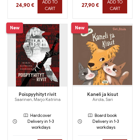
ADD TO
ADD TO
Hinta nyt
Hinta nyt
24,90 €
27,90 €
CART
CART
New
New
Poispyyhityt rivit
Kaneli ja kisut
Saarinen, Marjo Katriina
Airola, Sari
Hardcover
Board book
Delivery in 1-3
Delivery in 1-3
workdays
workdays