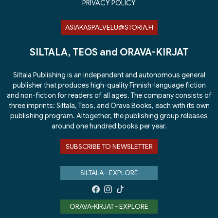
PRIVACY POLICY
ASIAKASPALVELU@STORIA.FI
SILTALA, TEOS and ORAVA-KIRJAT
Siltala Publishing is an independent and autonomous general
publisher that produces high-quality Finnish-language fiction
and non-fiction for readers of all ages. The company consists of
three imprints: Siltala, Teos, and Orava Books, each with its own
publishing program. Altogether, the publishing group releases
around one hundred books per year.
SUBSCRIBE TO NEWSLETTER
SILTALA - EXPLORE
ORAVA-KIRJAT - EXPLORE