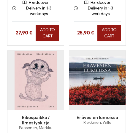
Hardcover
Hardcover
Delivery in 1-3
Delivery in 1-3
workdays
workdays
ADD TO
ADD TO
Hinta nyt
Hinta nyt
27,90 €
25,90 €
CART
CART
Rikospaikka /
Erävesien lumoissa
Ilmestyskirja
Riekkinen, Wille
Paasonen, Markku