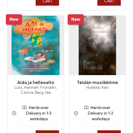
CART
CART
New
New
Aida ja helleaalto
Teidän musiikkinne
Lutz, Hannah; Frondén,
Hukkila, Kari
Carina; Berg, Ida
Hardcover
Hardcover
Delivery in 1-3
Delivery in 1-3
workdays
workdays