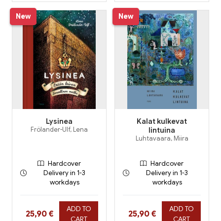
New
New
Lysinea
Kalat kulkevat
Frölander-Ulf, Lena
lintuina
Luhtavaara, Miira
Hardcover
Hardcover
Delivery in 1-3
Delivery in 1-3
workdays
workdays
ADD TO
ADD TO
Hinta nyt
Hinta nyt
25,90 €
25,90 €
CART
CART