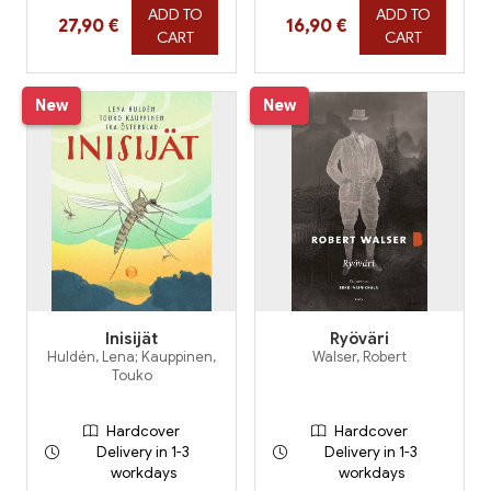
ADD TO
ADD TO
Hinta nyt
Hinta nyt
27,90 €
16,90 €
CART
CART
New
New
Inisijät
Ryöväri
Huldén, Lena; Kauppinen,
Walser, Robert
Touko
Hardcover
Hardcover
Delivery in 1-3
Delivery in 1-3
workdays
workdays