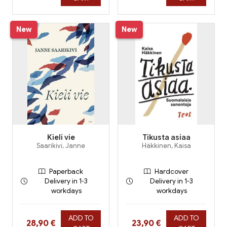
New
New
Kieli vie
Tikusta asiaa
Saarikivi, Janne
Häkkinen, Kaisa
Paperback
Hardcover
Delivery in 1-3
Delivery in 1-3
workdays
workdays
ADD TO
ADD TO
Hinta nyt
Hinta nyt
28,90 €
23,90 €