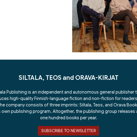
SILTALA, TEOS and ORAVA-KIRJAT
tala Publishing is an independent and autonomous general publisher 
ces high-quality Finnish-language fiction and non-fiction for readers 
he company consists of three imprints: Siltala, Teos, and Orava Boo
ts own publishing program. Altogether, the publishing group releases
one hundred books per year.
SUBSCRIBE TO NEWSLETTER