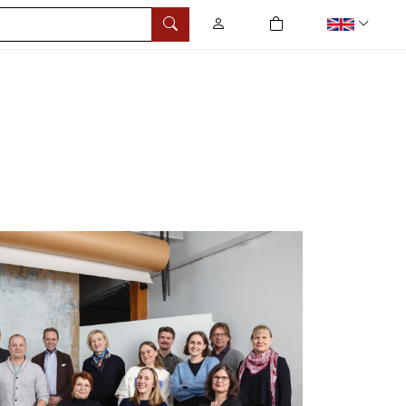
0
tuotetta ostoskorissa
Search