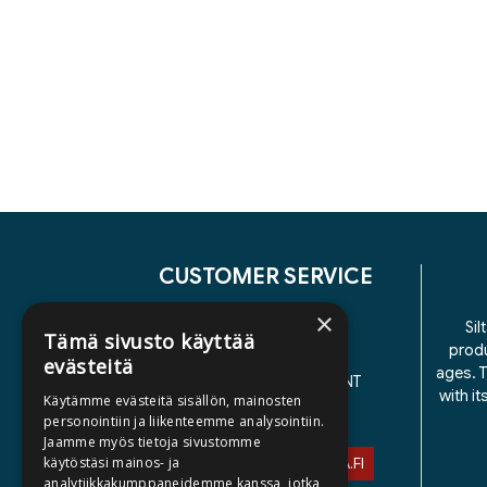
CUSTOMER SERVICE
×
CONTACT US
Sil
Tämä sivusto käyttää
produ
DELIVERY TERMS
evästeitä
ages. T
ACCESSIBILITY STATEMENT
with i
Käytämme evästeitä sisällön, mainosten
PRIVACY POLICY
personointiin ja liikenteemme analysointiin.
Jaamme myös tietoja sivustomme
käytöstäsi mainos- ja
ASIAKASPALVELU@STORIA.FI
analytiikkakumppaneidemme kanssa, jotka