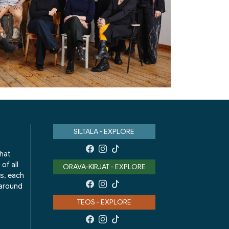
SILTALA - EXPLORE
that
of all
ORAVA-KIRJAT - EXPLORE
ks, each
 around
TEOS - EXPLORE