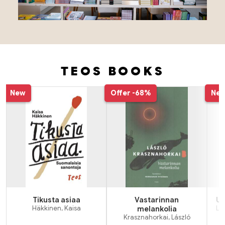
TEOS BOOKS
Tuoteluettelon alku
New
Offer
-68%
Ne
Tikusta asiaa
Vastarinnan
Uu
Häkkinen, Kaisa
melankolia
Läh
Krasznahorkai, László