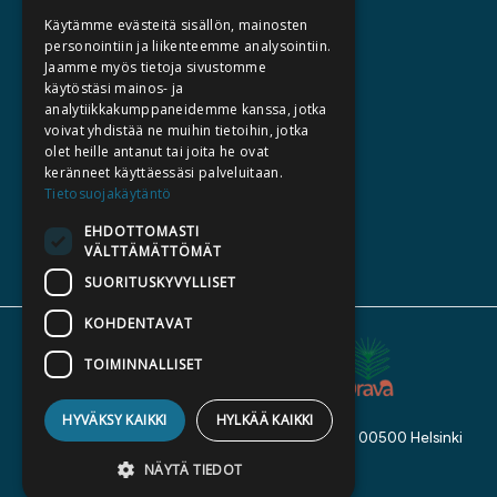
BECOME AN AUTHOR
Käytämme evästeitä sisällön, mainosten
COMMISSIONED BOOKS
personointiin ja liikenteemme analysointiin.
Jaamme myös tietoja sivustomme
PRESS
käytöstäsi mainos- ja
BILLING ADDRESS
analytiikkakumppaneidemme kanssa, jotka
voivat yhdistää ne muihin tietoihin, jotka
olet heille antanut tai joita he ovat
SILTALA.FI
keränneet käyttäessäsi palveluitaan.
Tietosuojakäytäntö
E-BOOKS AND AUDIOBOOKS
PRE-ORDERS
EHDOTTOMASTI
VÄLTTÄMÄTTÖMÄT
GIFT CARD
SUORITUSKYVYLLISET
KOHDENTAVAT
TOIMINNALLISET
HYVÄKSY KAIKKI
HYLKÄÄ KAIKKI
Kustannusosakeyhtiö Siltala, Suvilahdenkatu 7, 00500 Helsinki
©
2026 Siltala
NÄYTÄ TIEDOT