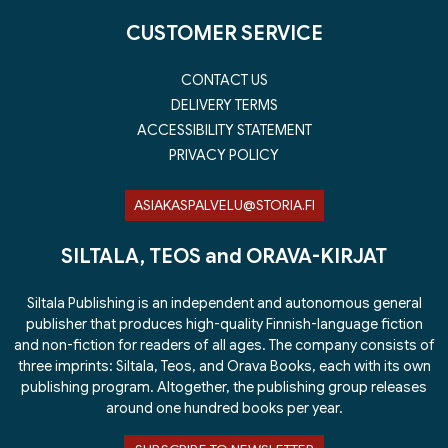
CUSTOMER SERVICE
CONTACT US
DELIVERY TERMS
ACCESSIBILITY STATEMENT
PRIVACY POLICY
ASIAKASPALVELU@STORIA.FI
SILTALA, TEOS and ORAVA-KIRJAT
Siltala Publishing is an independent and autonomous general
publisher that produces high-quality Finnish-language fiction
and non-fiction for readers of all ages. The company consists of
three imprints: Siltala, Teos, and Orava Books, each with its own
publishing program. Altogether, the publishing group releases
around one hundred books per year.