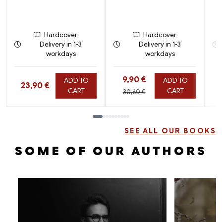
Hardcover
Hardcover
Delivery in 1-3
Delivery in 1-3
workdays
workdays
Hinta nyt
9,90 €
ADD TO
ADD TO
Hinta nyt
23,90 €
Hinta aiemmin
CART
CART
30,60 €
Tuoteluettelon loppu
SEE ALL OUR BOOKS
SOME OF OUR AUTHORS