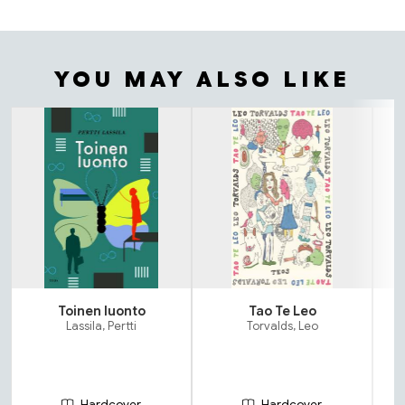
YOU MAY ALSO LIKE
Tuoteluettelon alku
Toinen luonto
Tao Te Leo
Lassila, Pertti
Torvalds, Leo
Hardcover
Hardcover