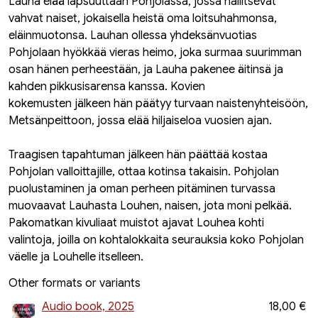
Lauha elää lapsuuttaan Pohjolassa, jossa hallitsevat
vahvat naiset, jokaisella heistä oma loitsuhahmonsa,
eläinmuotonsa. Lauhan ollessa yhdeksänvuotias
Pohjolaan hyökkää vieras heimo, joka surmaa suurimman
osan hänen perheestään, ja Lauha pakenee äitinsä ja
kahden pikkusisarensa kanssa. Kovien
kokemusten jälkeen hän päätyy turvaan naistenyhteisöön,
Metsänpeittoon, jossa elää hiljais­eloa vuosien ajan.
Traagisen tapahtuman jälkeen hän päättää kostaa
Pohjolan valloittajille, ottaa kotinsa takaisin. Pohjolan
puolustaminen ja oman perheen pitäminen turvassa
muovaavat Lauhasta Louhen, naisen, jota moni pelkää.
Pakomatkan kivuliaat muistot ajavat Louhea kohti
valintoja, joilla on kohtalokkaita seurauksia koko Pohjolan
väelle ja Louhelle itselleen.
Other formats or variants
Audio book, 2025
18,00 €