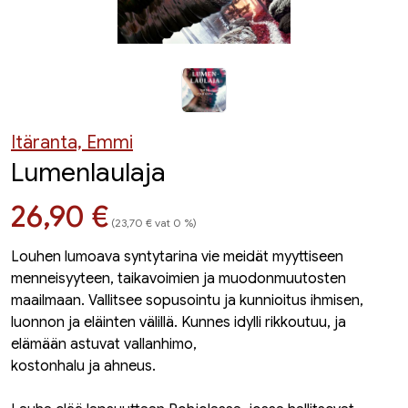
Itäranta, Emmi
Lumenlaulaja
Hinta nyt
26,90 €
(23,70 € vat 0 %)
Louhen lumoava syntytarina vie meidät myyttiseen
menneisyyteen, taikavoimien ja muodonmuutosten
maailmaan. Vallitsee sopusointu ja kunnioitus ihmisen,
luonnon ja eläinten välillä. Kunnes idylli rikkoutuu, ja
elämään astuvat vallanhimo,
kostonhalu ja ahneus.