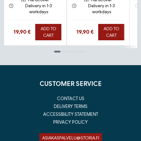
Delivery in 1-3
Delivery in 1-3
workdays
workdays
ADD TO
ADD TO
Hinta nyt
Hinta nyt
19,90 €
19,90 €
CART
CART
Tuoteluettelon loppu
CUSTOMER SERVICE
CONTACT US
DELIVERY TERMS
ACCESSIBILITY STATEMENT
PRIVACY POLICY
ASIAKASPALVELU@STORIA.FI