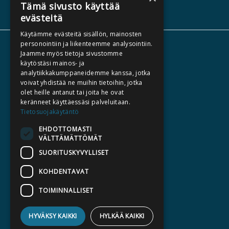
Tämä sivusto käyttää
evästeitä
Käytämme evästeitä sisällön, mainosten
personointiin ja liikenteemme analysointiin.
ABOUT US
Jaamme myös tietoja sivustomme
käytöstäsi mainos- ja
AUTHORS
analytiikkakumppaneidemme kanssa, jotka
CATALOGUES
voivat yhdistää ne muihin tietoihin, jotka
olet heille antanut tai joita he ovat
WHAT'S NEW
keränneet käyttäessäsi palveluitaan.
Tietosuojakäytäntö
BECOME AN AUTHOR
EHDOTTOMASTI
COMMISSIONED BOOKS
VÄLTTÄMÄTTÖMÄT
PRESS
SUORITUSKYVYLLISET
BILLING ADDRESS
KOHDENTAVAT
TOIMINNALLISET
SILTALA.FI
E-BOOKS AND AUDIOBOOKS
HYVÄKSY KAIKKI
HYLKÄÄ KAIKKI
PRE-ORDERS