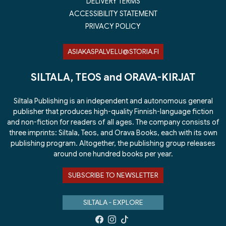
DELIVERY TERMS
ACCESSIBILITY STATEMENT
PRIVACY POLICY
ASIAKASPALVELU@STORIA.FI
SILTALA, TEOS and ORAVA-KIRJAT
Siltala Publishing is an independent and autonomous general
publisher that produces high-quality Finnish-language fiction
and non-fiction for readers of all ages. The company consists of
three imprints: Siltala, Teos, and Orava Books, each with its own
publishing program. Altogether, the publishing group releases
around one hundred books per year.
SUBSCRIBE TO NEWSLETTER
SILTALA - EXPLORE