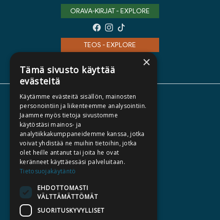
ORAVA-KIRJAT - EXPLORE
TEOS - EXPLORE
×
Tämä sivusto käyttää
evästeitä
Käytämme evästeitä sisällön, mainosten
ABOUT US
personointiin ja liikenteemme analysointiin.
Jaamme myös tietoja sivustomme
AUTHORS
käytöstäsi mainos- ja
CATALOGUES
analytiikkakumppaneidemme kanssa, jotka
voivat yhdistää ne muihin tietoihin, jotka
WHAT'S NEW
olet heille antanut tai joita he ovat
keränneet käyttäessäsi palveluitaan.
BECOME AN AUTHOR
Tietosuojakäytäntö
COMMISSIONED BOOKS
EHDOTTOMASTI
VÄLTTÄMÄTTÖMÄT
PRESS
SUORITUSKYVYLLISET
BILLING ADDRESS