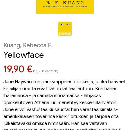
Kuang, Rebecca F.
Yellowface
Hinta nyt
19,90 €
(17,53 € vat 0 %)
June Hayward on parikymppinen opiskelija, jonka haaveet
kirjailijan urasta eivät tahdo lähteä lentoon. Kun hänen
ihailemansa - ja samalla inhoamansa - lahjakas
opiskelutoveri Athena Liu menehtyy kesken illanvieton,
June ei voi vastustaa kiusausta: hän varastaa kiinalais-
amerikkalaisen toverinsa käsikirjoituksen ja tarjoaa sitä
julkaistavaksi omissa nimissään. Hän saa valtavan