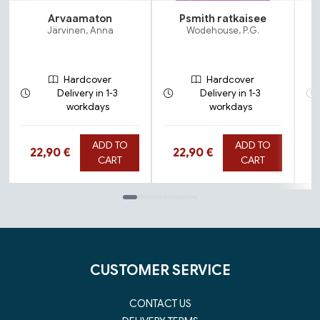
Arvaamaton
Psmith ratkaisee
Järvinen, Anna
Wodehouse, P.G.
Hardcover
Hardcover
Delivery in 1-3
Delivery in 1-3
workdays
workdays
ADD TO
ADD TO
Hinta nyt
Hinta nyt
22,90 €
22,90 €
CART
CART
Tuoteluettelon loppu
CUSTOMER SERVICE
CONTACT US