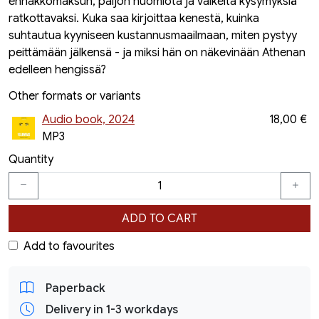
ennakkomaksun, paljon huomiota ja vaikeita kysymyksiä
ratkottavaksi. Kuka saa kirjoittaa kenestä, kuinka
suhtautua kyyniseen kustannusmaailmaan, miten pystyy
peittämään jälkensä - ja miksi hän on näkevinään Athenan
edelleen hengissä?
Other formats or variants
Audio book, 2024
18,00 €
MP3
Quantity
ADD TO CART
Add to favourites
Paperback
Delivery in 1-3 workdays