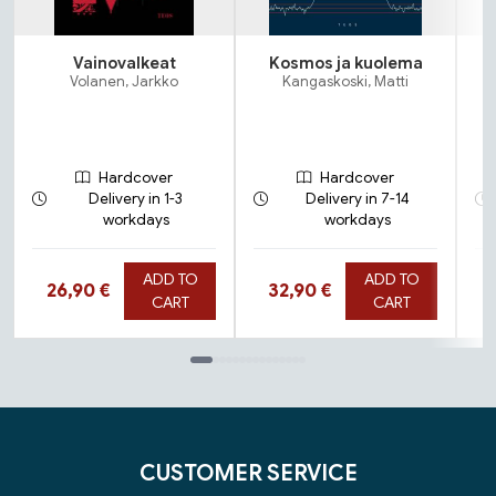
Vainovalkeat
Kosmos ja kuolema
Volanen, Jarkko
Kangaskoski, Matti
Hardcover
Hardcover
Delivery in 1-3
Delivery in 7-14
workdays
workdays
ADD TO
ADD TO
Hinta nyt
Hinta nyt
26,90 €
32,90 €
CART
CART
Tuoteluettelon loppu
CUSTOMER SERVICE