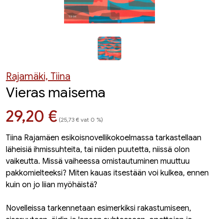
Rajamäki, Tiina
Vieras maisema
Hinta nyt
29,20 €
(25,73 € vat 0 %)
Tiina Rajamäen esikoisnovellikokoelmassa tarkastellaan
läheisiä ihmissuhteita, tai niiden puutetta, niissä olon
vaikeutta. Missä vaiheessa omistautuminen muuttuu
pakkomielteeksi? Miten kauas itsestään voi kulkea, ennen
kuin on jo liian myöhäistä?
Novelleissa tarkennetaan esimerkiksi rakastumiseen,