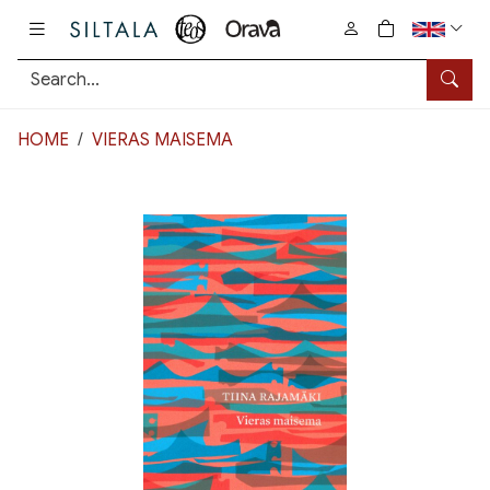
Pääsisältö
0
tuotetta osto
Searc
HOME
VIERAS MAISEMA