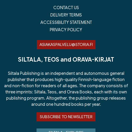
CONTACT US
DELIVERY TERMS
ACCESSIBILITY STATEMENT
PRIVACY POLICY
ASIAKASPALVELU@STORIA.FI
SILTALA, TEOS and ORAVA-KIRJAT
Siltala Publishing is an independent and autonomous general
publisher that produces high-quality Finnish-language fiction
and non-fiction for readers of all ages. The company consists of
three imprints: Siltala, Teos, and Orava Books, each with its own
publishing program. Altogether, the publishing group releases
around one hundred books per year.
SUBSCRIBE TO NEWSLETTER