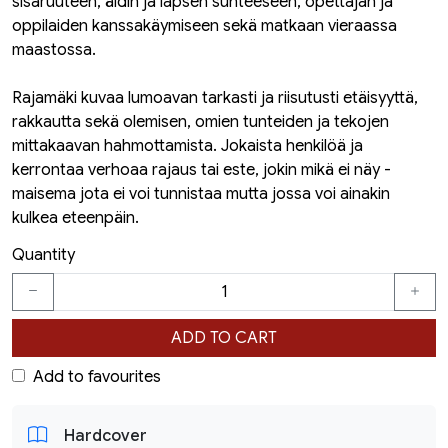
sisaruuteen, äidin ja lapsen suhteeseen, opettajan ja
oppilaiden kanssakäymiseen sekä matkaan vieraassa
maastossa.
Rajamäki kuvaa lumoavan tarkasti ja riisutusti etäisyyttä,
rakkautta sekä olemisen, omien tunteiden ja tekojen
mittakaavan hahmottamista. Jokaista henkilöä ja
kerrontaa verhoaa rajaus tai este, jokin mikä ei näy -
maisema jota ei voi tunnistaa mutta jossa voi ainakin
kulkea eteenpäin.
Quantity
ADD TO CART
Add to favourites
Hardcover