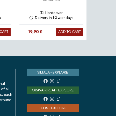
Hardcover
s
Delivery in 1-3 workdays
Deliv
Hint
Hinta nyt
Hinta nyt
19,90 €
9,90 €
 CART
ADD TO CART
19,9
SILTALA - EXPLORE
that
of all
ORAVA-KIRJAT - EXPLORE
ks, each
 around
TEOS - EXPLORE