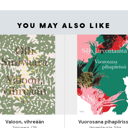
YOU MAY ALSO LIKE
Valoon, vihreään
Vuorosana pihapiiris
Sinivaara, Olli
Järventausta, Silja