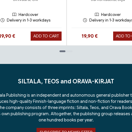
Hardcover
Hardcover
Delivery in 1-3 workdays
Delivery in 1-3 workday
Hinta nyt
Hinta nyt
19,90 €
19,90 €
ADD TO CART
ADD TO
SILTALA, TEOS and ORAVA-KIRJAT
tala Publishing is an independent and autonomous general publisher 
ces high-quality Finnish-language fiction and non-fiction for readers 
he company consists of three imprints: Siltala, Teos, and Orava Boo
ts own publishing program. Altogether, the publishing group releases
one hundred books per year.