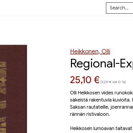
Heikkonen, Olli
Regional-Ex
Hinta nyt
25,10 €
(22,11 € vat 0 %)
Olli Heikkosen viides runokoko
säkeistä rakentuvia kuvioita. 
Saksan rautateille, joenrannan
rännän ristivaloon.
Heikkosen lumoavan taitavat 