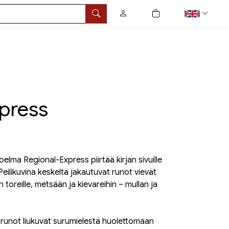
0
tuotetta ostoskorissa
Search
press
elma Regional-Express piirtää kirjan sivuille
Peilikuvina keskeltä jakautuvat runot vievät
 toreille, metsään ja kievareihin – mullan ja
runot liukuvat surumielestä huolettomaan