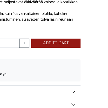
et paljastavat äkkiväärää kaihoa ja komiikkaa.
a, kuin ”usvankaltainen olotila, kahden
nnistuminen, sulaveden tulva lasin reunaan
ADD TO CART
days