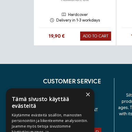
Hardcover
Delivery in 1-3 workdays
Hinta nyt
19,90 €
ADD TO CART
Tuoteluettelon loppu
CUSTOMER SERVICE
×
CONTACT US
Sil
Tämä sivusto käyttää
produ
DELIVERY TERMS
evästeitä
ages. T
ACCESSIBILITY STATEMENT
with i
Käytämme evästeitä sisällön, mainosten
PRIVACY POLICY
personointiin ja liikenteemme analysointiin.
Jaamme myös tietoja sivustomme
käytöstäsi mainos- ja