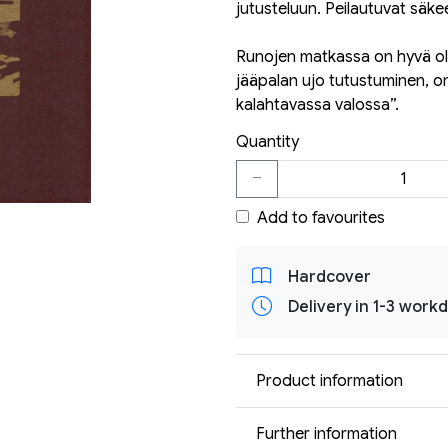
jutusteluun. Peilautuvat säke
Runojen matkassa on hyvä oll
jääpalan ujo tutustuminen, o
kalahtavassa valossa”.
Quantity
Add to favourites
Hardcover
Delivery in 1-3 work
Product information
Further information