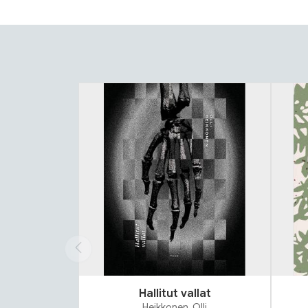
Tuoteluettelon alku
Hallitut vallat
Heikkonen, Olli