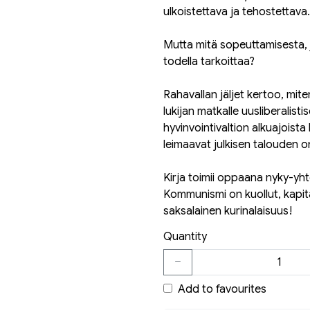
ulkoistettava ja tehostettava.
Mutta mitä sopeuttamisesta, 
todella tarkoittaa?
Rahavallan jäljet kertoo, mite
lukijan matkalle uusliberalistis
hyvinvointivaltion alkuajoista
leimaavat julkisen talouden o
Kirja toimii oppaana nyky-y
Kommunismi on kuollut, kapita
saksalainen kurinalaisuus!
Quantity
Add to favourites