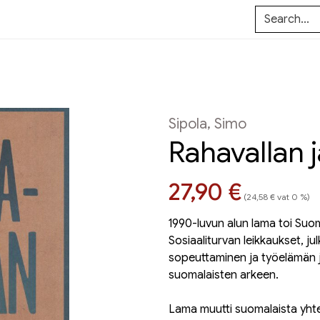
Sipola, Simo
Rahavallan j
Hinta nyt
27,90 €
(24,58 € vat 0 %)
1990-luvun alun lama toi Suo
Sosiaaliturvan leikkaukset, j
sopeuttaminen ja työelämän jo
suomalaisten arkeen.
Lama muutti suomalaista yhte