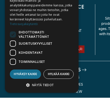
käytöstäsi mainos- ja
analytiikkakumppaneidemme kanssa, jotka
CUSTOMER SERVICE
voivat yhdistää ne muihin tietoihin, jotka
olet heille antanut tai joita he ovat
CONTACT US
Sil
keränneet käyttäessäsi palveluitaan.
produ
Tietosuojakäytäntö
DELIVERY TERMS
ages. T
ACCESSIBILITY STATEMENT
EHDOTTOMASTI
with i
VÄLTTÄMÄTTÖMÄT
PRIVACY POLICY
SUORITUSKYVYLLISET
ASIAKASPALVELU@STORIA.FI
KOHDENTAVAT
TOIMINNALLISET
ABOUT US
HYVÄKSY KAIKKI
HYLKÄÄ KAIKKI
AUTHORS
CATALOGUES
NÄYTÄ TIEDOT
WHAT'S NEW
Ehdottomasti välttämättömät
Suorituskyvylliset
Kohdentavat