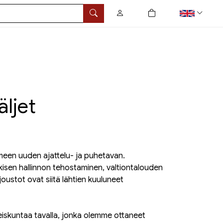
0
tuotetta ostoskorissa
Search
äljet
meen uuden ajattelu- ja puhetavan.
ulkisen hallinnon tehostaminen, valtiontalouden
ustot ovat siitä lähtien kuuluneet
iskuntaa tavalla, jonka olemme ottaneet