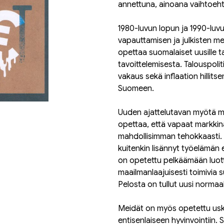
annettuna, ainoana vaihtoehton
1980-luvun lopun ja 1990-luvun
vapauttamisen ja julkisten men
opettaa suomalaiset uusille ta
tavoittelemisesta. Talouspoli
vakaus sekä inflaation hillits
Suomeen.
Uuden ajattelutavan myötä mar
opettaa, että vapaat markkin
mahdollisimman tehokkaasti. U
kuitenkin lisännyt työelämän
on opetettu pelkäämään luotto
maailmanlaajuisesti toimivia s
Pelosta on tullut uusi normaal
Meidät on myös opetettu usko
entisenlaiseen hyvinvointiin. S