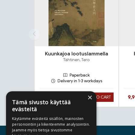
Kuunkajoa lootuslammella
Tähtinen, Tero
Paperback
Delivery in 1-3 workdays
×
Hinta nyt
Hin
27,90 €
9,
ADD TO CART
Tämä sivusto käyttää
evästeitä
Käytämme evästeitä sisällön, mainosten
Tuoteluettelon loppu
personointiin ja liikenteemme analysointiin.
Jaamme myös tietoja sivustomme