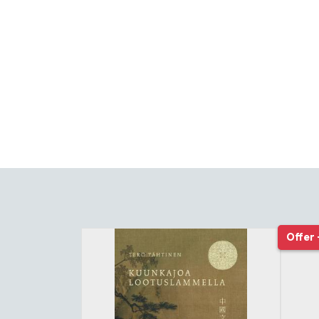
Tuoteluettelon alku
Offer