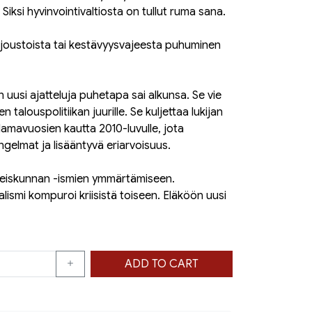
 Siksi hyvinvointivaltiosta on tullut ruma sana.
joustoista tai kestävyysvajeesta puhuminen
n uusi ajatteluja puhetapa sai alkunsa. Se vie
en talouspolitiikan juurille. Se kuljettaa lukijan
 lamavuosien kautta 2010-luvulle, jota
ngelmat ja lisääntyvä eriarvoisuus.
hteiskunnan -ismien ymmärtämiseen.
lismi kompuroi kriisistä toiseen. Eläköön uusi
ADD TO CART