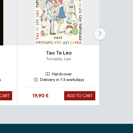
Tao Te Leo
Va
Torvalds, Leo
Vol
Hardcover
s
Delivery in 1-3 workdays
Deliv
Hinta nyt
Hinta n
19,90 €
26,90 €
 CART
ADD TO CART