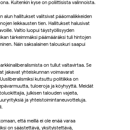
a. Kuitenkin kyse on poliittisista valinnoista.
 alun hallitukset valitsivat pääomaliikkeiden
ojen leikkausten tien. Hallitukset halusivat
voille. Valtio luopui täystyöllisyyden
tiikan tärkeimmäksi päämääräksi tuli hintojen
eminen. Näin saksalainen talouskuri saapui
kkinaliberalismista on tullut valtavirtaa. Se
at jakavat yhteiskunnan voimavarat
usliberalismiksi kutsuttu politiikka on
 epävarmuutta, tuloeroja ja köyhyyttä. Meidät
luokittajia, julkisen talouden vajeita,
uuryrityksiä ja yhteistoimintaneuvotteluja.
i.
maan, että meillä ei ole enää varaa
iksi on säästettävä, yksityistettävä,