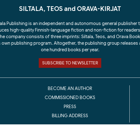
SILTALA, TEOS and ORAVA-KIRJAT
tala Publishing is an independent and autonomous general publisher 
ces high-quality Finnish-language fiction and non-fiction for readers 
he company consists of three imprints: Siltala, Teos, and Orava Boo
ts own publishing program. Altogether, the publishing group releases
one hundred books per year.
SUBSCRIBE TO NEWSLETTER
BECOME AN AUTHOR
COMMISSIONED BOOKS
PRESS
BILLING ADDRESS