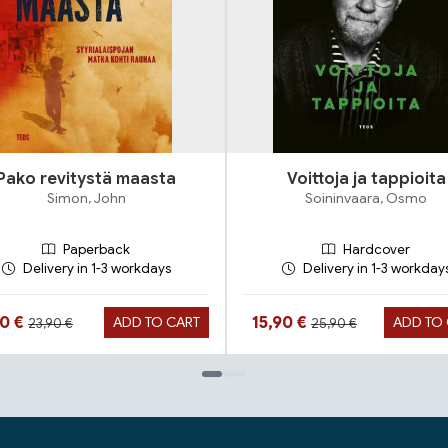
Pako revitystä maasta
Voittoja ja tappioita
Simon, John
Soininvaara, Osmo
Paperback
Hardcover
Delivery in 1-3 workdays
Delivery in 1-3 workday
Hinta aiemmin
Hinta aiemmin
ta nyt
Hinta nyt
90 €
15,90 €
ADD TO CART
ADD TO
23,90 €
25,90 €