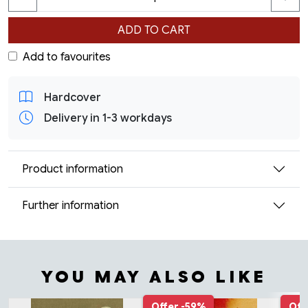
ADD TO CART
Add to favourites
Hardcover
Delivery in 1-3 workdays
Product information
Further information
YOU MAY ALSO LIKE
Tuoteluettelon alku
Offer
-59%
Off