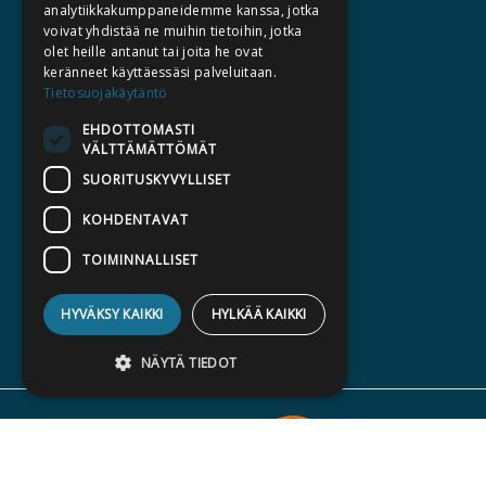
CATALOGUES
analytiikkakumppaneidemme kanssa, jotka
voivat yhdistää ne muihin tietoihin, jotka
WHAT'S NEW
olet heille antanut tai joita he ovat
keränneet käyttäessäsi palveluitaan.
BECOME AN AUTHOR
Tietosuojakäytäntö
COMMISSIONED BOOKS
EHDOTTOMASTI
VÄLTTÄMÄTTÖMÄT
PRESS
SUORITUSKYVYLLISET
BILLING ADDRESS
KOHDENTAVAT
SILTALA.FI
TOIMINNALLISET
E-BOOKS AND AUDIOBOOKS
PRE-ORDERS
HYVÄKSY KAIKKI
HYLKÄÄ KAIKKI
GIFT CARD
NÄYTÄ TIEDOT
Ehdottomasti välttämättömät
Suorituskyvylliset
Kohdentavat