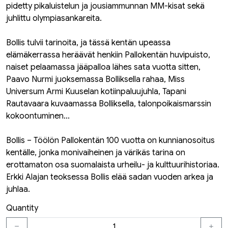
pidetty pikaluistelun ja jousiammunnan MM-kisat sekä
juhlittu olympiasankareita.
Bollis tulvii tarinoita, ja tässä kentän upeassa
elämäkerrassa heräävät henkiin Pallokentän huvipuisto,
naiset pelaamassa jääpalloa lähes sata vuotta sitten,
Paavo Nurmi juoksemassa Bolliksella rahaa, Miss
Universum Armi Kuuselan kotiinpaluujuhla, Tapani
Rautavaara kuvaamassa Bolliksella, talonpoikaismarssin
kokoontuminen...
Bollis – Töölön Pallokentän 100 vuotta on kunnianosoitus
kentälle, jonka monivaiheinen ja värikäs tarina on
erottamaton osa suomalaista urheilu- ja kulttuurihistoriaa.
Erkki Alajan teoksessa Bollis elää sadan vuoden arkea ja
juhlaa.
Quantity