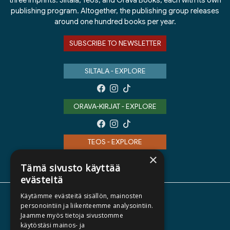
three imprints: Siltala, Teos, and Orava Books, each with its own
publishing program. Altogether, the publishing group releases
around one hundred books per year.
SUBSCRIBE TO NEWSLETTER
SILTALA - EXPLORE
ORAVA-KIRJAT - EXPLORE
TEOS - EXPLORE
×
Tämä sivusto käyttää
evästeitä
Käytämme evästeitä sisällön, mainosten
ABOUT US
personointiin ja liikenteemme analysointiin.
Jaamme myös tietoja sivustomme
AUTHORS
käytöstäsi mainos- ja