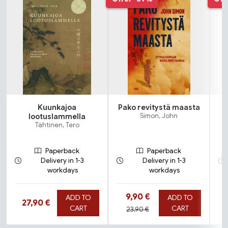
Kuunkajoa
Pako revitystä maasta
lootuslammella
Simon, John
Tähtinen, Tero
Paperback
Paperback
Delivery in 1-3
Delivery in 1-3
workdays
workdays
Hinta nyt
9,90 €
ADD TO
ADD TO
Hinta nyt
27,90 €
Hinta aiemmin
CART
CART
23,90 €