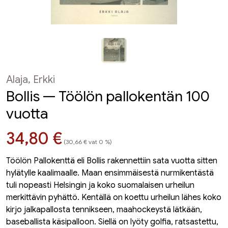
Alaja, Erkki
Bollis — Töölön pallokentän 100
vuotta
Hinta nyt
34,80 €
(30,66 € vat 0 %)
Töölön Pallokenttä eli Bollis rakennettiin sata vuotta sitten
hylätylle kaalimaalle. Maan ensimmäisestä nurmikentästä
tuli nopeasti Helsingin ja koko suomalaisen urheilun
merkittävin pyhättö. Kentällä on koettu urheilun lähes koko
kirjo jalkapallosta tennikseen, maahockeystä lätkään,
baseballista käsipalloon. Siellä on lyöty golfia, ratsastettu,