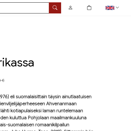
0
tuotetta ostoskorissa
Search
rikassa
a aiemmin
0 €
-1976) eli suomalaisittain täysin ainutlaatuisen
pienviljelijäperheeseen Ahvenanmaan
lähti kotiapulaiseksi laman runtelemaan
oden kuluttua Pohjolaan maailmankuuluna
alais-suomalaisen romaanikilpailun