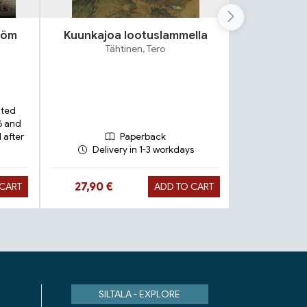
tröm
Kuunkajoa lootuslammella
Pä
Tähtinen, Tero
R
ated
6 and
 after
Paperback
Delivery in 1-3 workdays
Deliv
Hint
Hinta nyt
Hinta nyt
27,90 €
5,90 €
 CART
ADD TO CART
30,9
SILTALA - EXPLORE