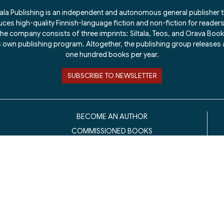
tala Publishing is an independent and autonomous general publisher 
ces high-quality Finnish-language fiction and non-fiction for readers 
he company consists of three imprints: Siltala, Teos, and Orava Boo
ts own publishing program. Altogether, the publishing group releases
one hundred books per year.
SUBSCRIBE TO NEWSLETTER
BECOME AN AUTHOR
COMMISSIONED BOOKS
PRESS
BILLING ADDRESS