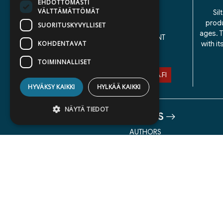
EHDOTTOMASTI
VÄLTTÄMÄTTÖMÄT
CONTACT US
Sil
produ
DELIVERY TERMS
SUORITUSKYVYLLISET
ages. T
ACCESSIBILITY STATEMENT
KOHDENTAVAT
with i
PRIVACY POLICY
TOIMINNALLISET
ASIAKASPALVELU@STORIA.FI
HYVÄKSY KAIKKI
HYLKÄÄ KAIKKI
NÄYTÄ TIEDOT
ABOUT US
AUTHORS
Ehdottomasti välttämättömät
CATALOGUES
Suorituskyvylliset
Kohdentavat
WHAT'S NEW
Toiminnalliset
Ehdottomasti välttämättömät evästeet
mahdollistavat verkkosivuston
perustoiminnot, kuten käyttäjän
kirjautumisen ja tilinhallinnan. Sivustoa ei