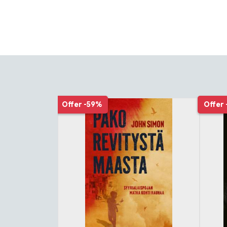
Tuoteluettelon alku
Offer
-59%
Offer