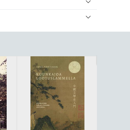
Offer
-81%