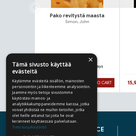
Pako revitystä maasta
Simon, John
×
Paperback
Tämä sivusto käyttää
Delivery in 1-3 workdays
evästeitä
Käytämme evästeitä sisällön, mainosten
Hinta aiemmin
Hinta nyt
Hin
9,90 €
15,
ADD TO CART
23,90 €
personointiin ja liikenteemme analysointiin.
Jaamme myös tietoja sivustomme
käytöstäsi mainos- ja
analytiikkakumppaneidemme kanssa, jotka
Tuoteluettelon loppu
voivat yhdistää ne muihin tietoihin, jotka
olet heille antanut tai joita he ovat
keränneet käyttäessäsi palveluitaan.
Tietosuojakäytäntö
CUSTOMER SERVICE