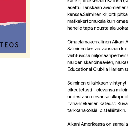
käsikirjoituksellaan Katrina 
asettui Tanskaan aviomiehens
kanssa.Salminen kirjoitti pit
matkakertomuksia kuin omaeläm
hänelle tapa nousta alaluokas
Omaelämäkerrallinen Aikani Ame
Salminen kertaa vuosiaan kot
vaihtuvissa miljonääriperheis
muiden skandinaavien, mukaan
Educational Clubilla Harlemis
Salminen ei lainkaan viihtynyt
oikeutetusti - olevansa millo
uudestaan olevansa ulkopuolin
”vihansekainen kateus”. Kuva
tarkkanäköisiä, pisteliäitäkin.
Aikani Amerikassa on samalla