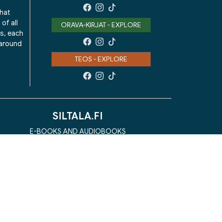
that
of all
ORAVA-KIRJAT - EXPLORE
ks, each
 around
TEOS - EXPLORE
SILTALA.FI
E-BOOKS AND AUDIOBOOKS
PRE-ORDERS
GIFT CARD