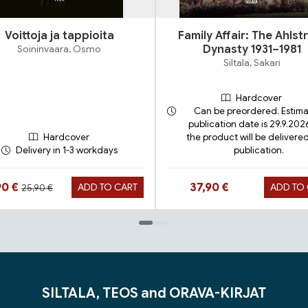
Voittoja ja tappioita
Family Affair: The Ahls
Soininvaara, Osmo
Dynasty 1931–1981
Siltala, Sakari
Hardcover
Can be preordered. Estim
publication date is 29.9.202
Hardcover
the product will be delivered
Delivery in 1-3 workdays
publication.
Hinta aiemmin
ta nyt
Hinta nyt
90 €
37,90 €
ADD TO CART
ADD TO
25,90 €
SILTALA, TEOS and ORAVA-KIRJAT