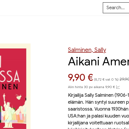
Salminen, Sally
Aikani Ame
Hint
Hinta nyt
9,90 €
29,9
(8,72 € vat 0 %)
Alin hinta 30 pv aikana 9,90 €
Kirjailija Sally Salminen (1906
elämän. Hän syntyi suureen 
saaristossa. Vuonna 1930hän 
USA:han ja palasi kuuden vu
kirjailijana voitettuaan ruots