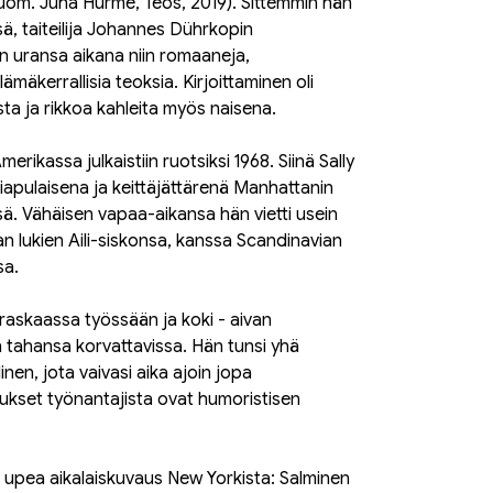
(suom. Juha Hurme, Teos, 2019). Sittemmin hän
ä, taiteilija Johannes Dührkopin
kän uransa aikana niin romaaneja,
äkerrallisia teoksia. Kirjoittaminen oli
ta ja rikkoa kahleita myös naisena.
rikassa julkaistiin ruotsiksi 1968. Siinä Sally
iapulaisena ja keittäjättärenä Manhattanin
sä. Vähäisen vapaa-aikansa hän vietti usein
 lukien Aili-siskonsa, kanssa Scandinavian
sa.
 raskaassa työssään ja koki - aivan
in tahansa korvattavissa. Hän tunsi yhä
en, jota vaivasi aika ajoin jopa
ukset työnantajista ovat humoristisen
 upea aikalaiskuvaus New Yorkista: Salminen