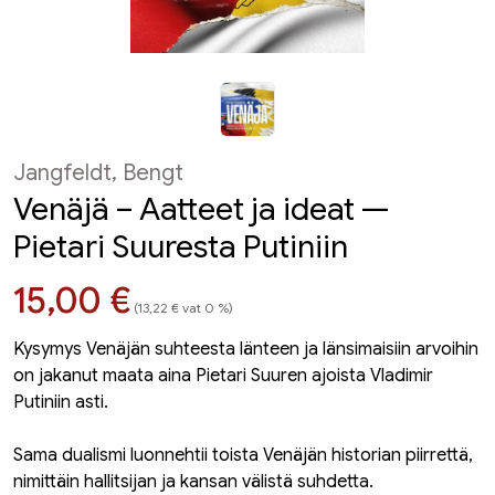
Jangfeldt, Bengt
Venäjä – Aatteet ja ideat —
Pietari Suuresta Putiniin
Hinta nyt
15,00 €
(13,22 € vat 0 %)
Kysymys Venäjän suhteesta länteen ja länsimaisiin arvoihin
on jakanut maata aina Pietari Suuren ajoista Vladimir
Putiniin asti.
Sama dualismi luonnehtii toista Venäjän historian piirrettä,
nimittäin hallitsijan ja kansan välistä suhdetta.