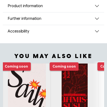
Product information
Further information
Accessibility
YOU MAY ALSO LIKE
Tuoteluettelon alku
Coming soon
Coming soon
Com