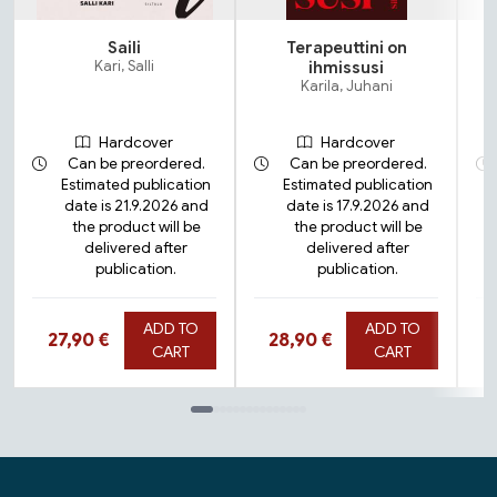
Saili
Terapeuttini on
Kari, Salli
ihmissusi
Karila, Juhani
Hardcover
Hardcover
Can be preordered.
Can be preordered.
Estimated publication
Estimated publication
date is 21.9.2026 and
date is 17.9.2026 and
the product will be
the product will be
delivered after
delivered after
publication.
publication.
ADD TO
ADD TO
Hinta nyt
Hinta nyt
27,90 €
28,90 €
CART
CART
Tuoteluettelon loppu