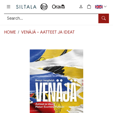
Pääsisältö
0
tuotetta osto
Searc
HOME
VENÄJÄ – AATTEET JA IDEAT