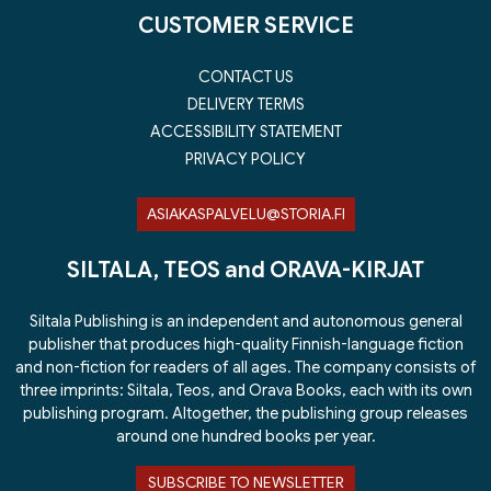
CUSTOMER SERVICE
CONTACT US
DELIVERY TERMS
ACCESSIBILITY STATEMENT
PRIVACY POLICY
ASIAKASPALVELU@STORIA.FI
SILTALA, TEOS and ORAVA-KIRJAT
Siltala Publishing is an independent and autonomous general
publisher that produces high-quality Finnish-language fiction
and non-fiction for readers of all ages. The company consists of
three imprints: Siltala, Teos, and Orava Books, each with its own
publishing program. Altogether, the publishing group releases
around one hundred books per year.
SUBSCRIBE TO NEWSLETTER