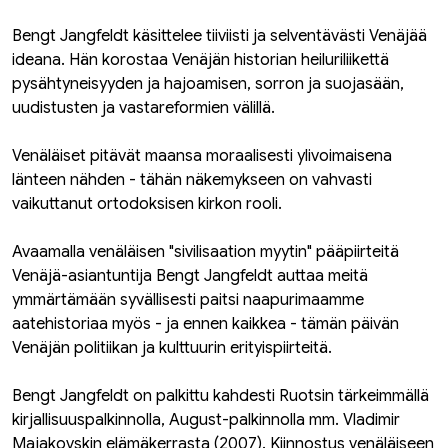
Bengt Jangfeldt käsittelee tiiviisti ja selventävästi Venäjää
ideana. Hän korostaa Venäjän historian heiluriliikettä
pysähtyneisyyden ja hajoamisen, sorron ja suojasään,
uudistusten ja vastareformien välillä.
Venäläiset pitävät maansa moraalisesti ylivoimaisena
länteen nähden - tähän näkemykseen on vahvasti
vaikuttanut ortodoksisen kirkon rooli.
Avaamalla venäläisen "sivilisaation myytin" pääpiirteitä
Venäjä-asiantuntija Bengt Jangfeldt auttaa meitä
ymmärtämään syvällisesti paitsi naapurimaamme
aatehistoriaa myös - ja ennen kaikkea - tämän päivän
Venäjän politiikan ja kulttuurin erityispiirteitä.
Bengt Jangfeldt on palkittu kahdesti Ruotsin tärkeimmällä
kirjallisuuspalkinnolla, August-palkinnolla mm. Vladimir
Majakovskin elämäkerrasta (2007). Kiinnostus venäläiseen