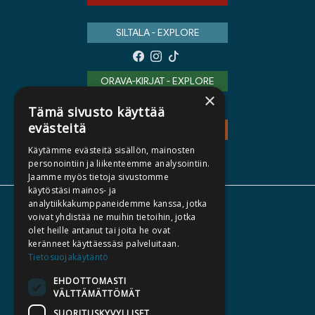
SILTALA - EXPLORE
ORAVA-KIRJAT - EXPLORE
×
Tämä sivusto käyttää
evästeitä
TEOS - EXPLORE
Käytämme evästeitä sisällön, mainosten
personointiin ja liikenteemme analysointiin.
Jaamme myös tietoja sivustomme
käytöstäsi mainos- ja
analytiikkakumppaneidemme kanssa, jotka
ABOUT US
voivat yhdistää ne muihin tietoihin, jotka
olet heille antanut tai joita he ovat
AUTHORS
keränneet käyttäessäsi palveluitaan.
CATALOGUES
Tietosuojakäytäntö
WHAT'S NEW
EHDOTTOMASTI
VÄLTTÄMÄTTÖMÄT
BECOME AN AUTHOR
SUORITUSKYVYLLISET