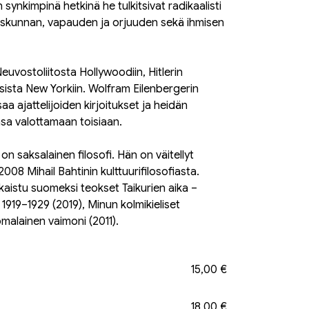
synkimpinä hetkinä he tulkitsivat radikaalisti
teiskunnan, vapauden ja orjuuden sekä ihmisen
 Neuvostoliitosta Hollywoodiin, Hitlerin
isista New Yorkiin. Wolfram Eilenbergerin
aa ajattelijoiden kirjoitukset ja heidän
sa valottamaan toisiaan.
on saksalainen filosofi. Hän on väitellyt
008 Mihail Bahtinin kulttuurifilosofiasta.
lkaistu suomeksi teokset Taikurien aika –
1919–1929 (2019), Minun kolmikieliset
malainen vaimoni (2011).
15,00 €
18,00 €