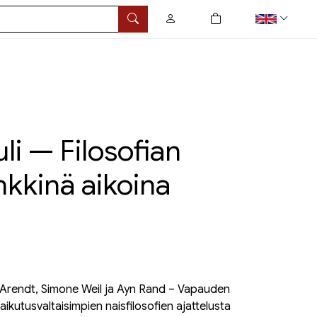
0
tuotetta ostoskorissa
Search
li — Filosofian
nkkinä aikoina
Arendt, Simone Weil ja Ayn Rand – Vapauden
aikutusvaltaisimpien naisfilosofien ajattelusta