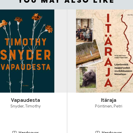
YOU MAY ALSO LIKE
Vapaudesta
Itäraja
Snyder, Timothy
Pöntinen, Petri
Hardcover
Hardcover