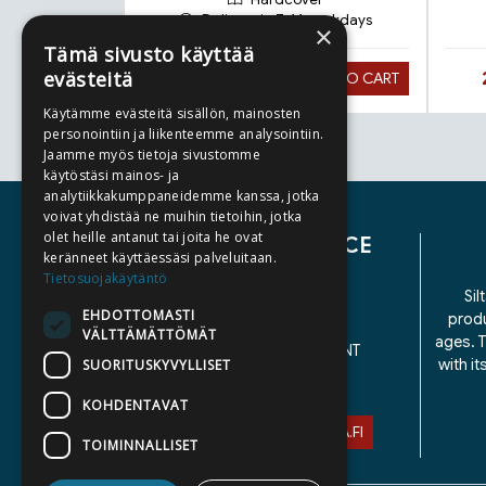
Delivery in 7-14 workdays
×
Tämä sivusto käyttää
evästeitä
Hinta nyt
24,90 €
ADD TO CART
Käytämme evästeitä sisällön, mainosten
personointiin ja liikenteemme analysointiin.
Jaamme myös tietoja sivustomme
Tuoteluettelon loppu
käytöstäsi mainos- ja
analytiikkakumppaneidemme kanssa, jotka
voivat yhdistää ne muihin tietoihin, jotka
olet heille antanut tai joita he ovat
CUSTOMER SERVICE
keränneet käyttäessäsi palveluitaan.
Tietosuojakäytäntö
CONTACT US
Sil
EHDOTTOMASTI
produ
DELIVERY TERMS
VÄLTTÄMÄTTÖMÄT
ages. T
ACCESSIBILITY STATEMENT
with i
SUORITUSKYVYLLISET
PRIVACY POLICY
KOHDENTAVAT
ASIAKASPALVELU@STORIA.FI
TOIMINNALLISET