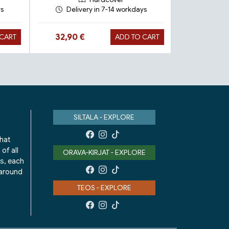
ys
Delivery in 7-14 workdays
Deliv
Hinta nyt
Hinta n
32,90 €
24,90 €
 CART
ADD TO CART
SILTALA - EXPLORE
that
of all
ORAVA-KIRJAT - EXPLORE
ks, each
 around
TEOS - EXPLORE