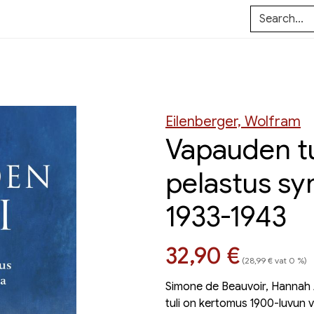
Eilenberger, Wolfram
Vapauden tu
pelastus sy
1933-1943
Hinta nyt
32,90 €
(28,99 € vat 0 %)
Simone de Beauvoir, Hannah 
tuli on kertomus 1900-luvun v