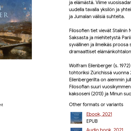
ja elämästä. Viime vuosisadan 
uudella tavalla yksilön ja yh
ja Jumalan välisiä suhteita.
Filosofien tiet vievät Stalinin
Saksasta ja miehitetystä Pari
syvällinen ja ilmeikäs proosa s
dramaattiset elämänkohtalon
Wolfram Eilenberger (s. 1972) 
tohtoriksi Zürichissä vuonna 2
Eilenbergerilta on aiemmin ju
Filosofian suuri vuosikymmen 
kaksoseni (2013) ja Minun suo
Other formats or variants
nt
Ebook, 2021
EPUB
Audio book, 2021