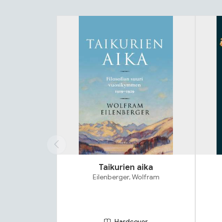
Tuoteluettelon alku
Taikurien aika
Eilenberger, Wolfram
Hardcover