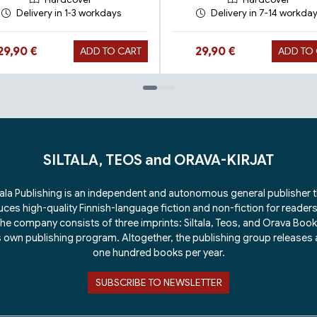
Delivery in 1-3 workdays
Delivery in 7-14 workda
Hinta nyt
Hinta nyt
29,90 €
29,90 €
ADD TO CART
ADD TO
SILTALA, TEOS and ORAVA-KIRJAT
tala Publishing is an independent and autonomous general publisher 
ces high-quality Finnish-language fiction and non-fiction for readers 
he company consists of three imprints: Siltala, Teos, and Orava Boo
ts own publishing program. Altogether, the publishing group releases
one hundred books per year.
SUBSCRIBE TO NEWSLETTER