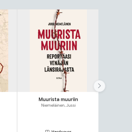
Muurista muuriin
Niemeläinen, Jussi
Wes
Hardcover