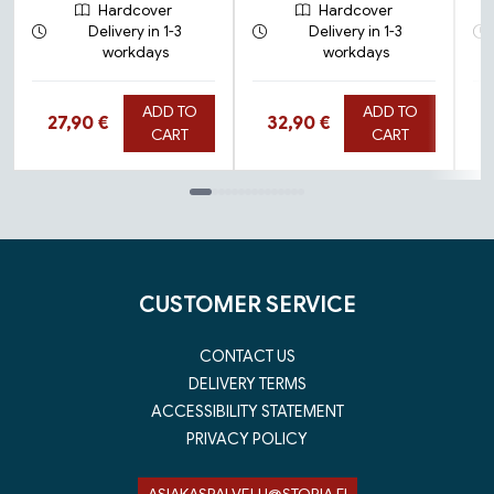
Hardcover
Hardcover
Delivery in 1-3
Delivery in 1-3
workdays
workdays
ADD TO
ADD TO
Hinta nyt
Hinta nyt
H
27,90 €
32,90 €
CART
CART
Tuoteluettelon loppu
CUSTOMER SERVICE
CONTACT US
DELIVERY TERMS
ACCESSIBILITY STATEMENT
PRIVACY POLICY