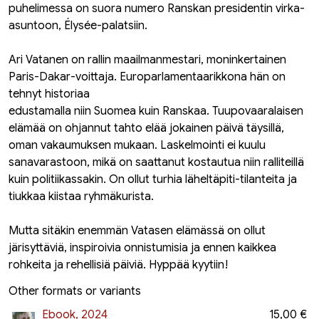
puhelimessa on suora numero Ranskan presidentin virka-
asuntoon, Élysée-palatsiin.
Ari Vatanen on rallin maailmanmestari, moninkertainen
Paris-Dakar-voittaja. Europarlamentaarikkona hän on
tehnyt historiaa
edustamalla niin Suomea kuin Ranskaa. Tuupovaaralaisen
elämää on ohjannut tahto elää jokainen päivä täysillä,
oman vakaumuksen mukaan. Laskelmointi ei kuulu
sanavarastoon, mikä on saattanut kostautua niin ralliteillä
kuin politiikassakin. On ollut turhia läheltäpiti-tilanteita ja
tiukkaa kiistaa ryhmäkurista.
Mutta sitäkin enemmän Vatasen elämässä on ollut
järisyttäviä, inspiroivia onnistumisia ja ennen kaikkea
rohkeita ja rehellisiä päiviä. Hyppää kyytiin!
Other formats or variants
Ebook, 2024
15,00 €