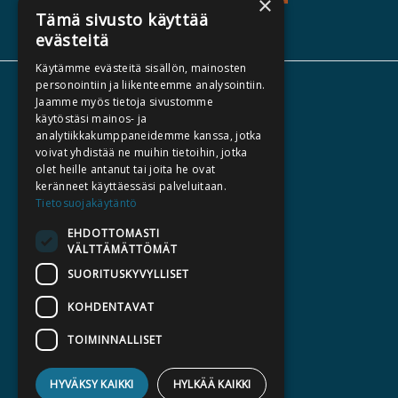
×
Tämä sivusto käyttää
evästeitä
Käytämme evästeitä sisällön, mainosten
personointiin ja liikenteemme analysointiin.
ABOUT US
Jaamme myös tietoja sivustomme
käytöstäsi mainos- ja
AUTHORS
analytiikkakumppaneidemme kanssa, jotka
CATALOGUES
voivat yhdistää ne muihin tietoihin, jotka
olet heille antanut tai joita he ovat
WHAT'S NEW
keränneet käyttäessäsi palveluitaan.
Tietosuojakäytäntö
BECOME AN AUTHOR
EHDOTTOMASTI
COMMISSIONED BOOKS
VÄLTTÄMÄTTÖMÄT
PRESS
SUORITUSKYVYLLISET
BILLING ADDRESS
KOHDENTAVAT
TOIMINNALLISET
SILTALA.FI
E-BOOKS AND AUDIOBOOKS
HYVÄKSY KAIKKI
HYLKÄÄ KAIKKI
PRE-ORDERS