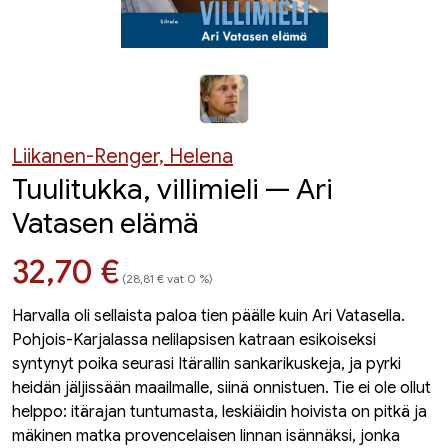
Liikanen-Renger, Helena
Tuulitukka, villimieli — Ari
Vatasen elämä
Hinta nyt
32,70 €
(28,81 € vat 0 %)
Harvalla oli sellaista paloa tien päälle kuin Ari Vatasella.
Pohjois-Karjalassa nelilapsisen katraan esikoiseksi
syntynyt poika seurasi Itärallin sankarikuskeja, ja pyrki
heidän jäljissään maailmalle, siinä onnistuen. Tie ei ole ollut
helppo: itärajan tuntumasta, leskiäidin hoivista on pitkä ja
mäkinen matka provencelaisen linnan isännäksi, jonka