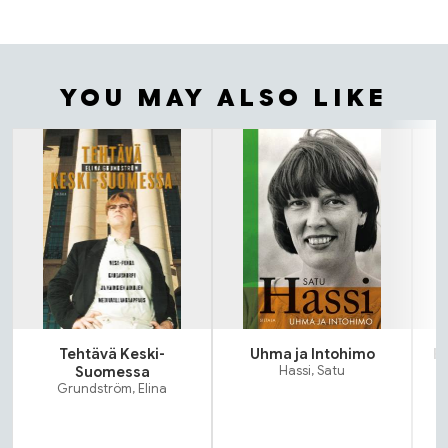
YOU MAY ALSO LIKE
Tuoteluettelon alku
Tehtävä Keski-
Uhma ja Intohimo
E
Suomessa
Hassi, Satu
Grundström, Elina