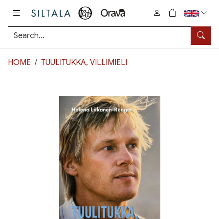
Pääsisältö
0
tuotetta osto
Searc
HOME
TUULITUKKA, VILLIMIELI